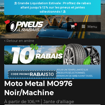
⛱️ Grande Liquidation Estivale : Profitez de rabais
allant jusqu'à 12% sur les pneus et jantes
sélectionnés ! ⛱️
0
Panier
Menu
Retour en arrière
ACCUEIL
PNEUS
ROUES
POUR UN TEMPS LIMITÉ SUR
RECHERCHE DE PNEUS
VOIR TOUT
RABAIS10
PRODUITS SÉLECTIONNÉS.
CODE PROMO
MINIMUM DE 500$ AVANT TAXES.
PLUS D'INFO
Moto Metal MO976
ENSEMBLES
Rechercher par
RECHERCHE DE ROUES
VOIR TOUT
Par dimensions
Par véhicule
Noir/Machine
PROMOTIONS
RECHERCHE D'ENSEMBLES
Recherche par dimensions
LARGEUR
RAPPORT
DIAMÈTRE
Par véhicule
Par dimensions
À partir de
106,
Jante d'alliage
00$
PNEUS & JANTES