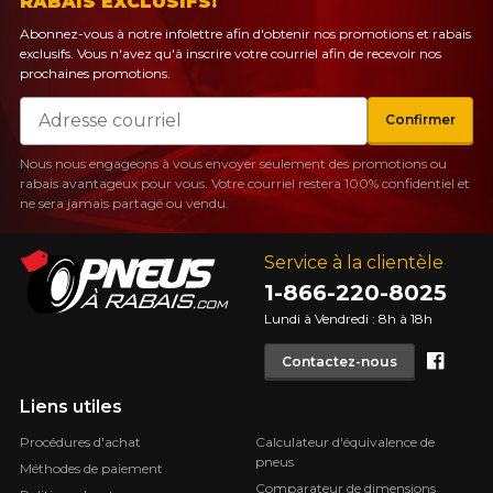
RABAIS EXCLUSIFS!
Abonnez-vous à notre infolettre afin d'obtenir nos promotions et rabais
exclusifs. Vous n'avez qu'à inscrire votre courriel afin de recevoir nos
prochaines promotions.
Courriel
Confirmer
Nous nous engageons à vous envoyer seulement des promotions ou
rabais avantageux pour vous. Votre courriel restera 100% confidentiel et
ne sera jamais partagé ou vendu.
Service à la clientèle
1-866-220-8025
Lundi à Vendredi : 8h à 18h
Face
Contactez-nous
Liens utiles
Procédures d'achat
Calculateur d'équivalence de
pneus
Méthodes de paiement
Comparateur de dimensions