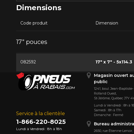
Dimensions
Code produit
Dimension
17" pouces
082592
17" x 7" - 5x114.3
Magasin ouvert a
public
1241, boul. Jean-Baptiste-
Rolland Ouest,
St⁠-⁠Jérôme, Québec J7Y 4
Lundi à Vendredi : 8h à 1
Samedi : 8h à 17h
Service à la clientèle
Dimanche : Fermé
1-866-220-8025
Bureau administra
Lundi à Vendredi : 8h à 18h
2650, rue Étienne⁠-⁠Lenoir,