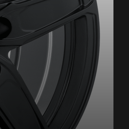
st disponible en ligne
itez pas à contacter notre
figuration.
tude de l'information sur votre