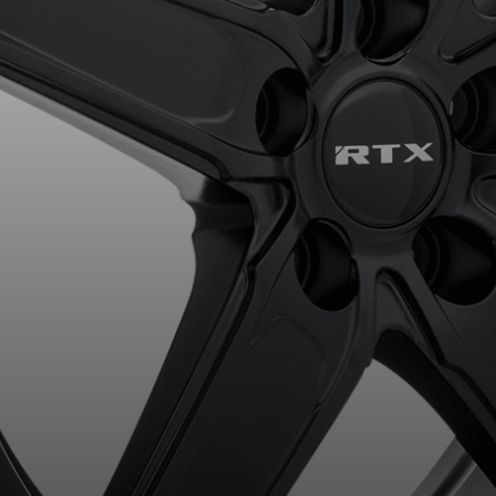
aucun résultat ne convenant parfaitement à votre recherche n'e
 aimerions vous aider à trouver le produit qu'il vous faut. N'hés
èle, qui se fera un plaisir de rechercher des options pour votre con
5
e une possibilité d'équipement pour votre véhicule, vous devez vérifier l'exacti
mmander.