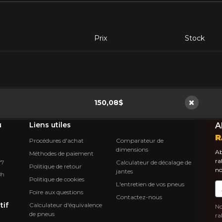
Prix
Stock
150,08$
Non disp
u
Liens utiles
A
R
Procédures d'achat
Comparateur de
dimensions
Ab
Méthodes de paiement
ra
Calculateur de décalage de
Y7
Politique de retour
no
jantes
8h
Politique de cookies
L'entretien de vos pneus
Co
Foire aux questions
Contactez-nous
tif
Calculateur d'équivalence
No
de pneus
ra