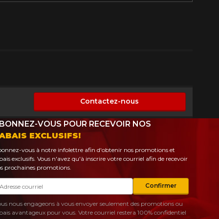
Contactez-nous
onible
BONNEZ-VOUS POUR RECEVOIR NOS
ABAIS EXCLUSIFS!
onnez-vous à notre infolettre afin d'obtenir nos promotions et
bais exclusifs. Vous n'avez qu'à inscrire votre courriel afin de recevoir
s prochaines promotions.
urriel
Confirmer
us nous engageons à vous envoyer seulement des promotions ou
bais avantageux pour vous. Votre courriel restera 100% confidentiel