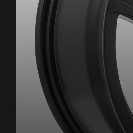
Que magasinez-vous?
Malheureusement, 
présentement. Nous
service à la client
1-866-220-802
*Attention cette dimension représent
véhicule directement avant de co