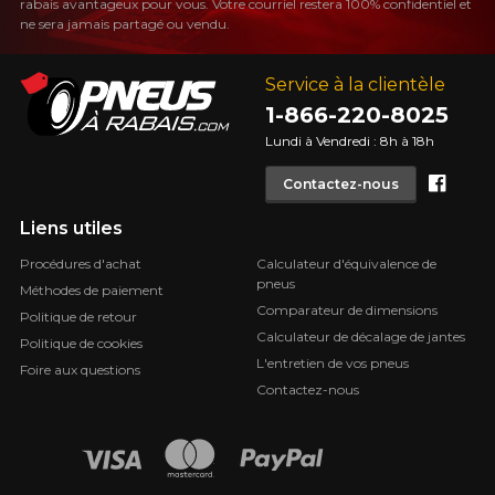
rabais avantageux pour vous. Votre courriel restera 100% confidentiel et
PLUS D'INFO
ne sera jamais partagé ou vendu.
POUR UN TEMPS LIMITÉ SUR
RABAIS10
PRODUITS SÉLECTIONNÉS.
CODE PROMO
MINIMUM DE 500$ AVANT TAXES.
Service à la clientèle
PLUS D'INFO
POUR UN TEMPS LIMITÉ SUR
RABAIS10
PRODUITS SÉLECTIONNÉS.
1-866-220-8025
CODE PROMO
MINIMUM DE 500$ AVANT TAXES.
PLUS D'INFO
Lundi à Vendredi : 8h à 18h
Face
Contactez-nous
Liens utiles
POUR UN TEMPS LIMITÉ SUR
RABAIS10
PRODUITS SÉLECTIONNÉS.
CODE PROMO
Procédures d'achat
Calculateur d'équivalence de
MINIMUM DE 500$ AVANT TAXES.
pneus
PLUS D'INFO
Méthodes de paiement
Comparateur de dimensions
Politique de retour
Calculateur de décalage de jantes
Politique de cookies
L'entretien de vos pneus
Foire aux questions
Contactez-nous