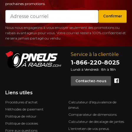
prochaines promotions.
Courriel
Confirmer
Nous nous engageons à vous envoyer seulement des promotions ou
rabais avantageux pour vous. Votre courriel restera 100% confidentiel et
ne sera jamais partagé ou vendu.
Service à la clientèle
1-866-220-8025
Lundi à Vendredi : 8h à 18h
Face
Contactez-nous
Liens utiles
Procédures d'achat
Calculateur d'équivalence de
pneus
Méthodes de paiement
Comparateur de dimensions
Politique de retour
Calculateur de décalage de jantes
Politique de cookies
L'entretien de vos pneus
Foire aux questions