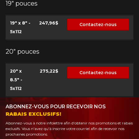
19" pouces
PLUS D'INFO
POUR UN TEMPS LIMITÉ SUR
RABAIS10
PRODUITS SÉLECTIONNÉS.
CODE PROMO
MINIMUM DE 500$ AVANT TAXES.
19" x 8" -
247,96$
PLUS D'INFO
Contactez-nous
POUR UN TEMPS LIMITÉ SUR
RABAIS10
PRODUITS SÉLECTIONNÉS.
5x112
CODE PROMO
MINIMUM DE 500$ AVANT TAXES.
PLUS D'INFO
20" pouces
POUR UN TEMPS LIMITÉ SUR
20" x
275,22$
RABAIS10
PRODUITS SÉLECTIONNÉS.
Contactez-nous
CODE PROMO
MINIMUM DE 500$ AVANT TAXES.
8.5" -
PLUS D'INFO
5x112
ABONNEZ-VOUS POUR RECEVOIR NOS
RABAIS EXCLUSIFS!
Abonnez-vous à notre infolettre afin d'obtenir nos promotions et rabais
exclusifs. Vous n'avez qu'à inscrire votre courriel afin de recevoir nos
prochaines promotions.