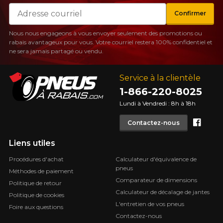
Courriel
Confirmer
Nous nous engageons à vous envoyer seulement des promotions ou
rabais avantageux pour vous. Votre courriel restera 100% confidentiel et
ne sera jamais partagé ou vendu.
Service à la clientèle
1-866-220-8025
Lundi à Vendredi : 8h à 18h
Face
Contactez-nous
Liens utiles
Procédures d'achat
Calculateur d'équivalence de
pneus
Méthodes de paiement
Comparateur de dimensions
Politique de retour
Calculateur de décalage de jantes
Politique de cookies
L'entretien de vos pneus
Foire aux questions
Contactez-nous