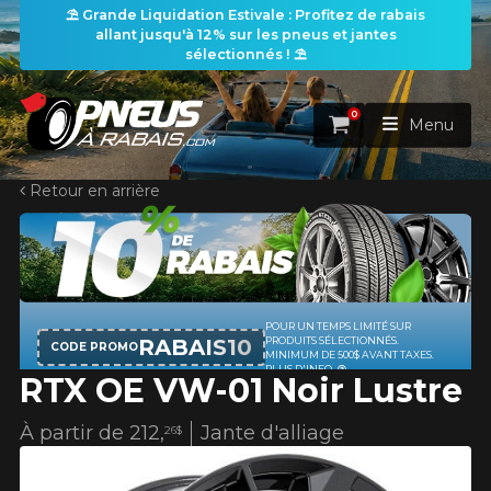
⛱️ Grande Liquidation Estivale : Profitez de rabais
allant jusqu'à 12% sur les pneus et jantes
sélectionnés ! ⛱️
0
Panier
Menu
Retour en arrière
ACCUEIL
PNEUS
ROUES
POUR UN TEMPS LIMITÉ SUR
RECHERCHE DE PNEUS
VOIR TOUT
RABAIS10
PRODUITS SÉLECTIONNÉS.
CODE PROMO
MINIMUM DE 500$ AVANT TAXES.
PLUS D'INFO
RTX OE VW-01 Noir Lustre
ENSEMBLES
Rechercher par
RECHERCHE DE ROUES
VOIR TOUT
Par dimensions
Par véhicule
À partir de
212,
Jante d'alliage
26$
PROMOTIONS
RECHERCHE D'ENSEMBLES
Recherche par dimensions
LARGEUR
RAPPORT
DIAMÈTRE
Par véhicule
Par dimensions
PNEUS & JANTES