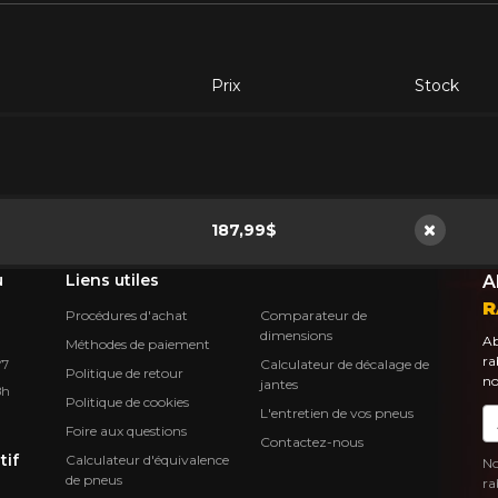
Prix
Stock
187,99$
Non disp
u
Liens utiles
A
R
Procédures d'achat
Comparateur de
dimensions
Ab
Méthodes de paiement
ra
Calculateur de décalage de
Y7
Politique de retour
no
jantes
8h
Politique de cookies
L'entretien de vos pneus
Co
Foire aux questions
Contactez-nous
tif
Calculateur d'équivalence
No
de pneus
ra