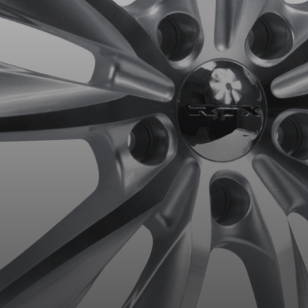
aucun résultat ne convenant parfaitement à votre recherche n'e
 aimerions vous aider à trouver le produit qu'il vous faut. N'hés
èle, qui se fera un plaisir de rechercher des options pour votre con
5
e une possibilité d'équipement pour votre véhicule, vous devez vérifier l'exacti
mmander.