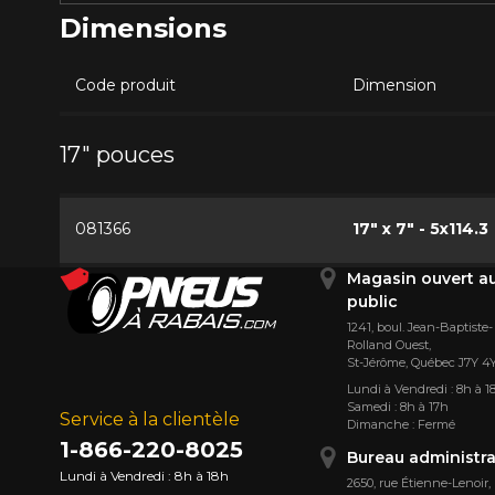
Dimensions
Code produit
Dimension
17" pouces
081366
17" x 7" - 5x114.3
Magasin ouvert a
public
1241, boul. Jean-Baptiste-
Rolland Ouest,
St⁠-⁠Jérôme, Québec J7Y 4
Lundi à Vendredi : 8h à 1
Samedi : 8h à 17h
Service à la clientèle
Dimanche : Fermé
1-866-220-8025
Bureau administra
Lundi à Vendredi : 8h à 18h
2650, rue Étienne⁠-⁠Lenoir,