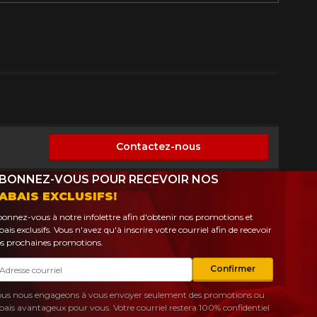
Contactez-nous
onible
BONNEZ-VOUS POUR RECEVOIR NOS
ABAIS EXCLUSIFS!
onnez-vous à notre infolettre afin d'obtenir nos promotions et
bais exclusifs. Vous n'avez qu'à inscrire votre courriel afin de recevoir
s prochaines promotions.
urriel
Confirmer
us nous engageons à vous envoyer seulement des promotions ou
bais avantageux pour vous. Votre courriel restera 100% confidentiel