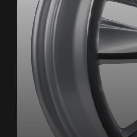
Que magasinez-vous?
Malheureusement, 
présentement. Nous
service à la client
1-866-220-802
*Attention cette dimension représent
véhicule directement avant de co