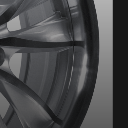
st disponible en ligne
itez pas à contacter notre
figuration.
tude de l'information sur votre