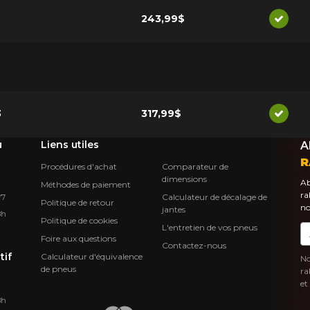
243,99$
Dispon
3
317,99$
Dispon
u
Liens utiles
A
R
Procédures d'achat
Comparateur de
dimensions
Ab
Méthodes de paiement
ra
Calculateur de décalage de
Y7
Politique de retour
no
jantes
8h
Politique de cookies
L'entretien de vos pneus
Co
Foire aux questions
Contactez-nous
tif
Calculateur d'équivalence
No
de pneus
ra
et
8h