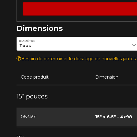
véhicule directement avant de co
Dimensions
Entrez les dimensions souhaitées pour vérifier la disponib
DIAMÈTRE
Besoin de déterminer le décalage de nouvelles jante
Code produit
Dimension
15" pouces
083491
15" x 6.5" - 4x98