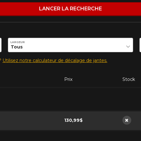
mmander.
LANCER LA RECHERCHE
ilité de ce produit.
LARGEUR
s?
Utilisez notre calculateur de décalage de jantes.
Prix
Stock
130,99$
Non di