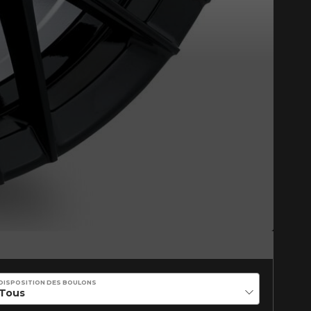
Fermer
st disponible en ligne
itez pas à contacter notre
figuration.
DISPOSITION DES BOULONS
tude de l'information sur votre