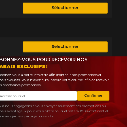
Sélectionner
ible
Sélectionner
ible
BONNEZ-VOUS POUR RECEVOIR NOS
ABAIS EXCLUSIFS!
onnez-vous à notre infolettre afin d'obtenir nos promotions et
bais exclusifs. Vous n'avez qu'à inscrire votre courriel afin de recevoir
s prochaines promotions.
urriel
Confirmer
us nous engageons à vous envoyer seulement des promotions ou
bais avantageux pour vous. Votre courriel restera 100% confidentiel
 ne sera jamais partagé ou vendu.