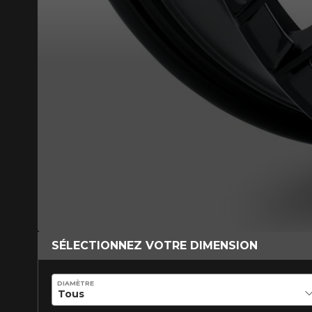
VOICI LES DIMENSIONS POUR 
Que magasinez-vous?
Malheureusement, 
présentement. Nous
service à la client
SÉLECTIONNEZ VOTRE DIMENSION
1-866-220-802
DIAMÈTRE
*Attention cette dimension représent