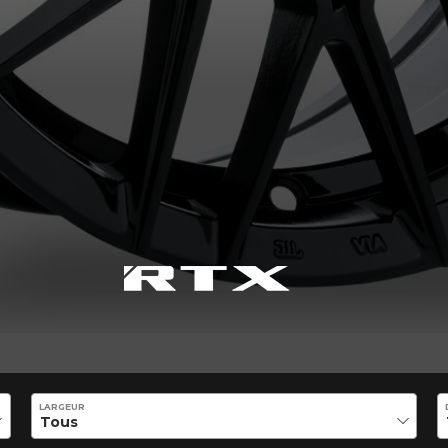
VOTRE VÉHICULE
aucun résultat ne convenant parfaitement à votre recherche n'e
 aimerions vous aider à trouver le produit qu'il vous faut. N'hés
èle, qui se fera un plaisir de rechercher des options pour votre con
5
LARGEUR
e une possibilité d'équipement pour votre véhicule, vous devez vérifier l'exacti