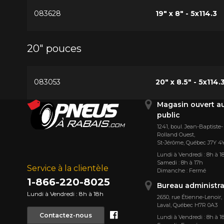
083628
19" x 8" - 5x114.3
20" pouces
083053
20" x 8.5" - 5x114.
Magasin ouvert a
public
1241, boul. Jean-Baptiste-
Rolland Ouest,
St⁠-⁠Jérôme, Québec J7Y 4
Lundi à Vendredi : 8h à 1
Samedi : 8h à 17h
Service à la clientèle
Dimanche : Fermé
1-866-220-8025
Bureau administra
Lundi à Vendredi : 8h à 18h
2650, rue Étienne⁠-⁠Lenoir,
Laval, Québec H7R 0A3
Facebook
Contactez-nous
Lundi à Vendredi : 8h à 1