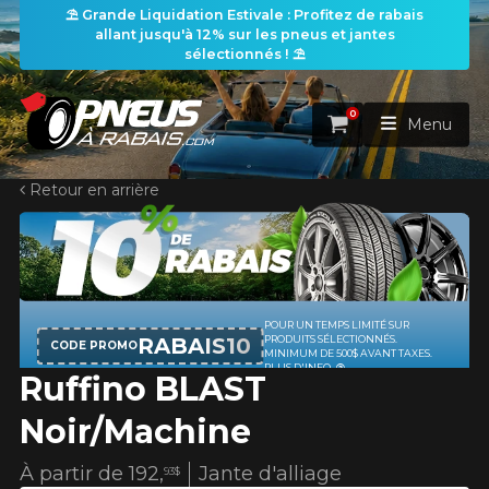
⛱️ Grande Liquidation Estivale : Profitez de rabais
allant jusqu'à 12% sur les pneus et jantes
sélectionnés ! ⛱️
0
Panier
Menu
Retour en arrière
ACCUEIL
PNEUS
ROUES
POUR UN TEMPS LIMITÉ SUR
RECHERCHE DE PNEUS
VOIR TOUT
RABAIS10
PRODUITS SÉLECTIONNÉS.
CODE PROMO
MINIMUM DE 500$ AVANT TAXES.
PLUS D'INFO
Ruffino BLAST
ENSEMBLES
Rechercher par
RECHERCHE DE ROUES
VOIR TOUT
Par dimensions
Par véhicule
Noir/Machine
PROMOTIONS
RECHERCHE D'ENSEMBLES
Recherche par dimensions
LARGEUR
RAPPORT
DIAMÈTRE
Par véhicule
Par dimensions
À partir de
192,
Jante d'alliage
93$
PNEUS & JANTES