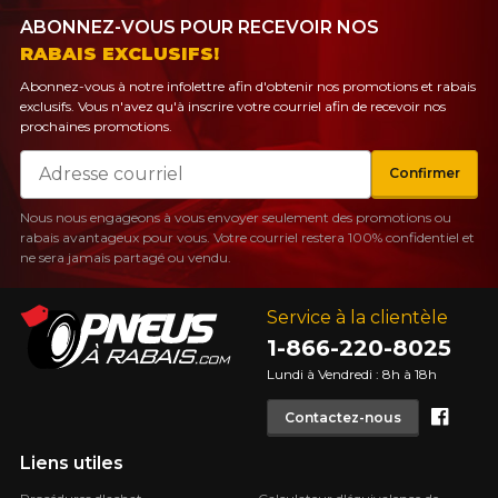
ABONNEZ-VOUS POUR RECEVOIR NOS
RABAIS EXCLUSIFS!
Abonnez-vous à notre infolettre afin d'obtenir nos promotions et rabais
exclusifs. Vous n'avez qu'à inscrire votre courriel afin de recevoir nos
prochaines promotions.
Courriel
Confirmer
Nous nous engageons à vous envoyer seulement des promotions ou
rabais avantageux pour vous. Votre courriel restera 100% confidentiel et
ne sera jamais partagé ou vendu.
Service à la clientèle
1-866-220-8025
Lundi à Vendredi : 8h à 18h
Face
Contactez-nous
Liens utiles