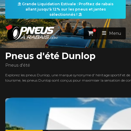
⛱️ Grande Liquidation Estivale : Profitez de rabais
allant jusqu'à 12% sur les pneus et jantes
les filtres
sélectionnés ! ⛱️
0
Panier
Menu
Pneus d'été Dunlop
ACCUEIL
Pneus d'été
PNEUS
Explorez les pneus Dunlop, une marque synonyme d' héritage sportif et de p
tourisme, les pneus Dunlop sont conçus pour maximiser la sensation de cond
earch
ROUES
RECHERCHE DE PNEUS
VOIR TOUT
ENSEMBLES
Rechercher par
RECHERCHE DE ROUES
VOIR TOUT
Par dimensions
Par véhicule
PROMOTIONS
RECHERCHE D'ENSEMBLES
Recherche par dimensions
LARGEUR
RAPPORT
DIAMÈTRE
Par véhicule
Par dimensions
PNEUS & JANTES