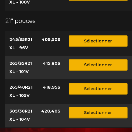
XL - 108V
21" pouces
245/35R21
409,50$
Sélectionner
XL - 96V
265/35R21
415,80$
Sélectionner
XL - 101V
265/40R21
418,95$
Sélectionner
XL - 105V
305/30R21
428,40$
Sélectionner
XL - 104V