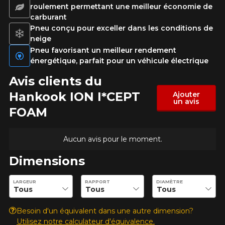
roulement permettant une meilleur économie de
Malheureusement, aucun résultat ne
carburant
convenant parfaitement à votre
Pneu conçu pour exceller dans les conditions de
Votre avis
recherche n'est disponible en ligne
neige
présentement. Nous aimerions vous
Note
Pneu favorisant un meilleur rendement
aider à trouver le produit qu'il vous faut.
1
2
3
4
5
énergétique, parfait pour un véhicule électrique
N'hésitez pas à contacter notre service
à la clientèle, qui se fera un plaisir de
Avis clients du
Commentaire
rechercher des options pour votre
Hankook ION I*CEPT
Ajouter
configuration.
un avis
FOAM
1-866-220-8025
Aucun avis pour le moment.
*Attention cette dimension représente une possibilité
Envoyer
d'équipement pour votre véhicule, vous devez vérifier
Dimensions
l'exactitude de l'information sur votre véhicule directement
Annuler
avant de commander.
Entrez les dimensions souhaitées pour vérifier la disponibilité 
LARGEUR
RAPPORT
DIAMÈTRE
Besoin d'un équivalent dans une autre dimension?
Utilisez notre calculateur d'équivalence.