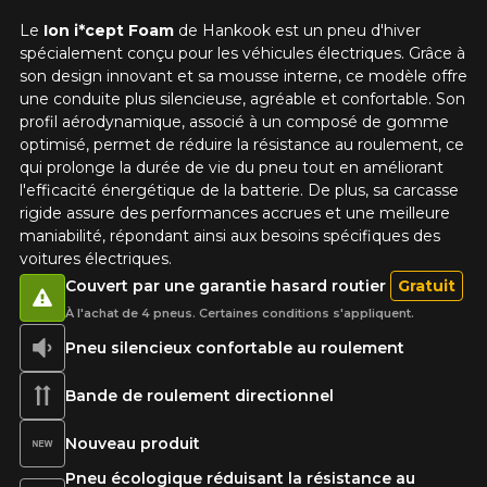
Le
Ion i*cept Foam
de Hankook est un pneu d'hiver
Modèle
spécialement conçu pour les véhicules électriques. Grâce à
son design innovant et sa mousse interne, ce modèle offre
une conduite plus silencieuse, agréable et confortable. Son
profil aérodynamique, associé à un composé de gomme
Option
optimisé, permet de réduire la résistance au roulement, ce
qui prolonge la durée de vie du pneu tout en améliorant
l'efficacité énergétique de la batterie. De plus, sa carcasse
rigide assure des performances accrues et une meilleure
maniabilité, répondant ainsi aux besoins spécifiques des
KM parcourus
voitures électriques.
Couvert par une garantie hasard routier
Gratuit
À l'achat de 4 pneus. Certaines conditions s'appliquent.
VOICI LES DIMENSIONS POUR VOTRE VÉHICULE
Pneu silencieux confortable au roulement
Fe
Style de conduite
Bande de roulement directionnel
Que magasinez-vous?
Nouveau produit
Condition de route
Pneu écologique réduisant la résistance au