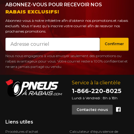
ABONNEZ-VOUS POUR RECEVOIR NOS
RABAIS EXCLUSIFS!
Abonnez-vous à notre infolettre afin d'obtenir nos promotions et rabais
exclusifs. Vous n'avez qu'à inscrire votre courriel afin de recevoir nos
prochaines promotions.
Courriel
Confirmer
Nous nous engageons à vous envoyer seulement des promotions ou
rabais avantageux pour vous. Votre courriel restera 100% confidentiel et
ne sera jamais partagé ou vendu.
Service à la clientèle
1-866-220-8025
Lundi à Vendredi : 8h à 18h
Face
Contactez-nous
Liens utiles
Procédures d'achat
Calculateur d'équivalence de