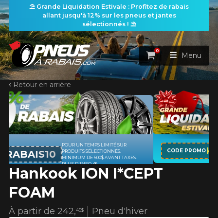
⛱️ Grande Liquidation Estivale : Profitez de rabais
allant jusqu'à 12% sur les pneus et jantes
sélectionnés ! ⛱️
0
Panier
Menu
Retour en arrière
ACCUEIL
PNEUS
ROUES
SUR
APPLICABLE SUR TOUT ACHAT D
RECHERCHE DE PNEUS
KUMHO12
VOIR TOUT
CODE PROMO
.
PNEUS DE MARQUE KUMHO*
PL
 TAXES.
D'INFO
Hankook ION I*CEPT
ENSEMBLES
Rechercher par
RECHERCHE DE ROUES
VOIR TOUT
Par dimensions
Par véhicule
FOAM
PROMOTIONS
RECHERCHE D'ENSEMBLES
Recherche par dimensions
LARGEUR
RAPPORT
DIAMÈTRE
Par véhicule
Par dimensions
À partir de
242,
Pneu d'hiver
45$
PNEUS & JANTES