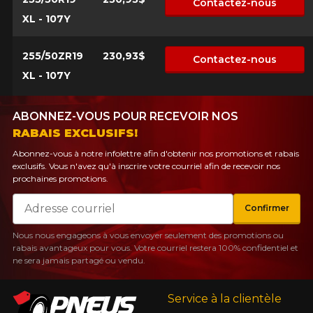
Contactez-nous
XL - 107Y
255/50ZR19
230,93$
Contactez-nous
XL - 107Y
ABONNEZ-VOUS POUR RECEVOIR NOS
RABAIS EXCLUSIFS!
Abonnez-vous à notre infolettre afin d'obtenir nos promotions et rabais
exclusifs. Vous n'avez qu'à inscrire votre courriel afin de recevoir nos
prochaines promotions.
Courriel
Confirmer
Nous nous engageons à vous envoyer seulement des promotions ou
rabais avantageux pour vous. Votre courriel restera 100% confidentiel et
ne sera jamais partagé ou vendu.
Service à la clientèle