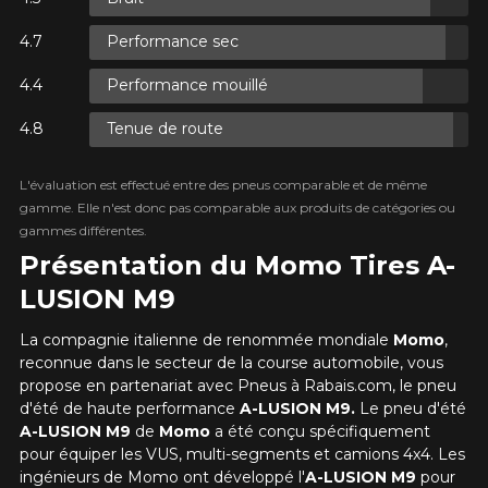
Performance sec
XES.
Performance mouillé
XES.
Tenue de route
L'évaluation est effectué entre des pneus comparable et de même
gamme. Elle n'est donc pas comparable aux produits de catégories ou
gammes différentes.
Présentation du Momo Tires A-
XES.
LUSION M9
La compagnie italienne de renommée mondiale
Momo
,
reconnue dans le secteur de la course automobile, vous
propose en partenariat avec Pneus à Rabais.com, le pneu
d'été de haute performance
A-LUSION M9.
Le pneu d'été
A-LUSION M9
de
Momo
a été conçu spécifiquement
pour équiper les VUS, multi-segments et camions 4x4. Les
ingénieurs de Momo ont développé l'
A-LUSION M9
pour