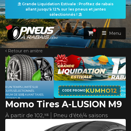
⛱️ Grande Liquidation Estivale : Profitez de rabais
allant jusqu'à 12% sur les pneus et jantes
sélectionnés ! ⛱️
0
Panier
Menu
Retour en arrière
ACCUEIL
PNEUS
ROUES
APPLICABLE SUR TOUT ACHAT DE 4
RECHERCHE DE PNEUS
KUMHO12
VOIR TOUT
CODE PROMO
PNEUS DE MARQUE KUMHO*
PLUS
D'INFO
Momo Tires A-LUSION M9
ENSEMBLES
Rechercher par
RECHERCHE DE ROUES
VOIR TOUT
Par dimensions
Par véhicule
À partir de
102,
Pneu d'été/4 saisons
95$
PROMOTIONS
RECHERCHE D'ENSEMBLES
Recherche par dimensions
LARGEUR
RAPPORT
DIAMÈTRE
Par véhicule
Par dimensions
PNEUS & JANTES