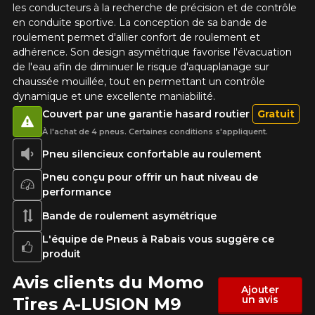
les conducteurs à la recherche de précision et de contrôle
en conduite sportive. La conception de sa bande de
roulement permet d'allier confort de roulement et
adhérence. Son design asymétrique favorise l'évacuation
de l'eau afin de diminuer le risque d'aquaplanage sur
chaussée mouillée, tout en permettant un contrôle
dynamique et une excellente maniabilité.
Couvert par une garantie hasard routier
Gratuit
À l'achat de 4 pneus. Certaines conditions s'appliquent.
Pneu silencieux confortable au roulement
Pneu conçu pour offrir un haut niveau de
AJOUTER UN AVIS
performance
Clo
Bande de roulement asymétrique
Votre avis concernant le A-
LUSION M9
L'équipe de Pneus à Rabais vous suggère ce
produit
Nom
Avis clients du Momo
Ajouter
un avis
Tires A-LUSION M9