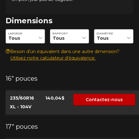
Dimensions
Entrez les dimensions souhaitées pour vérifier la disponibilité 
LARGEUR
RAPPORT
DIAMÈTRE
Besoin d'un équivalent dans une autre dimension?
Utilisez notre calculateur d'équivalence.
16" pouces
235/60R16
140,04$
Contactez-nous
XL - 104V
17" pouces