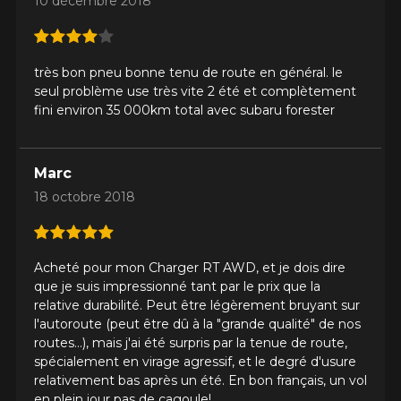
N'hésitez pas à contacter notre service
10 décembre 2018
à la clientèle, qui se fera un plaisir de
Commentaire
rechercher des options pour votre
configuration.
très bon pneu bonne tenu de route en général. le
1-866-220-8025
seul problème use très vite 2 été et complètement
fini environ 35 000km total avec subaru forester
*Attention cette dimension représente une possibilité
Envoyer
d'équipement pour votre véhicule, vous devez vérifier
l'exactitude de l'information sur votre véhicule directement
Marc
Annuler
avant de commander.
18 octobre 2018
Acheté pour mon Charger RT AWD, et je dois dire
que je suis impressionné tant par le prix que la
relative durabilité. Peut être légèrement bruyant sur
l'autoroute (peut être dû à la "grande qualité" de nos
routes...), mais j'ai été surpris par la tenue de route,
spécialement en virage agressif, et le degré d'usure
relativement bas après un été. En bon français, un vol
en plein jour pas de cagoule!