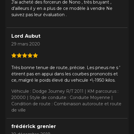
J’ai acheté des forcerun de Nono , très bruyant ,
d’ailleurs il y en a plus de ce modèle à vendre Ne
suivez pas leur évaluation .
KM parcourus
Lord Aubut
29 mars 2020
VOICI LES DIMENSIONS POUR VOTRE VÉHICULE
Fe
Style de conduite
Très bonne tenue de route, précise. Les pneus ne s '
Que magasinez-vous?
étirent pas en appui dans les courbes prononcés et
ce, malgré le poids élevé du vehicule +\-1950 kilos.
Condition de route
Véhicule : Dodge Journey R/T 2011 |
KM parcourus :
20000 |
Style de conduite : Conduite Moyenne |
Malheureusement, aucun résultat ne
Condition de route : Combinaison autoroute et route
convenant parfaitement à votre
de ville
Votre avis
recherche n'est disponible en ligne
présentement. Nous aimerions vous
Note
frédérick grenier
aider à trouver le produit qu'il vous faut.
1
2
3
4
5