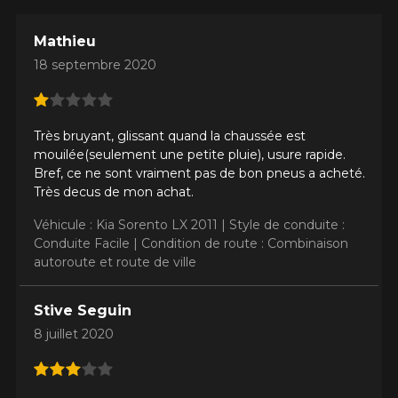
Courriel
Mathieu
18 septembre 2020
Votre véhicule
Année
Très bruyant, glissant quand la chaussée est
mouilée(seulement une petite pluie), usure rapide.
Bref, ce ne sont vraiment pas de bon pneus a acheté.
Très decus de mon achat.
Marque
Véhicule : Kia Sorento LX 2011 |
Style de conduite :
Conduite Facile |
Condition de route : Combinaison
autoroute et route de ville
Modèle
Stive Seguin
8 juillet 2020
Option