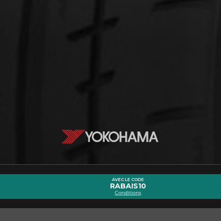
cernant le ADVAN APEX V601
Courriel
AVEC LE CODE
RABAIS10
Conditions