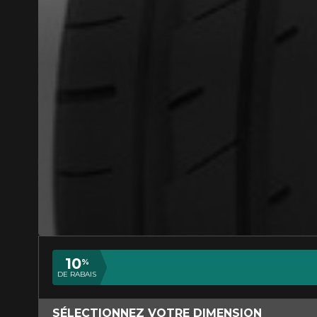
AJOUTER UN AVIS
Votre avis con
Nom
10
%
DE RABAIS
Votre véhicule
SÉLECTIONNEZ VOTRE DIMENSION