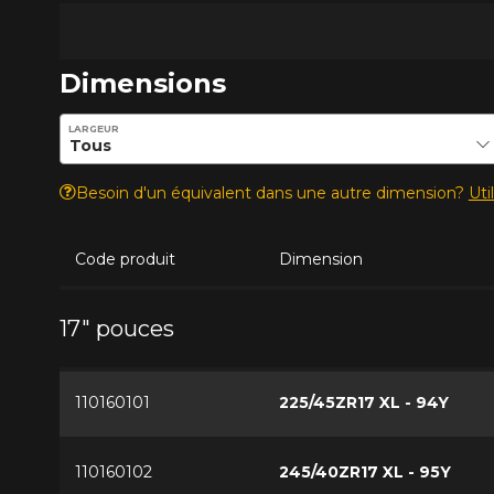
Dimensions
Entrez les dimensions souhaitées pour vérifier la disponib
LARGEUR
Besoin d'un équivalent dans une autre dimension?
Uti
Code produit
Dimension
17" pouces
110160101
225/45ZR17 XL - 94Y
110160102
245/40ZR17 XL - 95Y