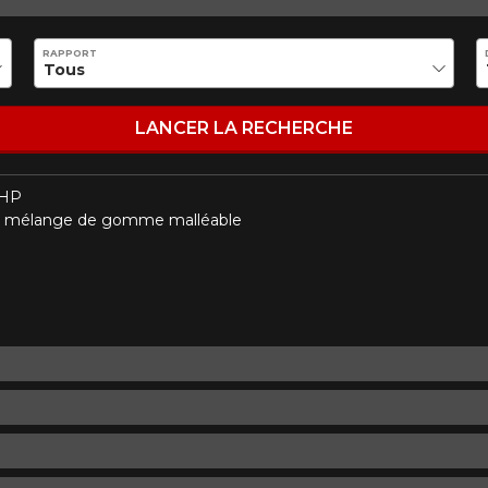
Marque
Modèle
RAPPORT
Style de conduite
Condition de route
VOTRE VÉHICULE
LANCER LA RECHERCHE
UHP
un mélange de gomme malléable
aucun résultat ne convenant parfaitement à votre recherche n'e
 aimerions vous aider à trouver le produit qu'il vous faut. N'hés
èle, qui se fera un plaisir de rechercher des options pour votre con
5
e une possibilité d'équipement pour votre véhicule, vous devez vérifier l'exacti
mmander.