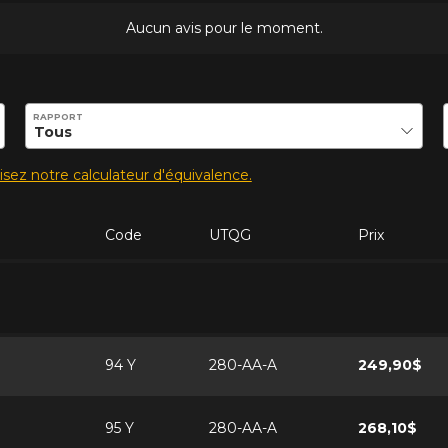
Aucun avis pour le moment.
ilité de ce produit.
RAPPORT
lisez notre calculateur d'équivalence.
Code
UTQG
Prix
94 Y
280-AA-A
249,90$
95 Y
280-AA-A
268,10$