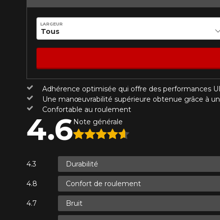
Année
LARGEUR
KM parcourus
VOICI LES DIMENSIONS POUR 
Adhérence optimisée qui offre des performances 
Votre avis
Que magasinez-vous?
Une manœuvrabilité supérieure obtenue grâce à 
Note
Confortable au roulement
4.6
1
2
3
4
5
Note générale
Malheureusement, 
présentement. Nous
Commentaire
service à la client
Durabilité
1-866-220-802
Confort de roulement
*Attention cette dimension représent
Envoyer
Annuler
Bruit
véhicule directement avant de co