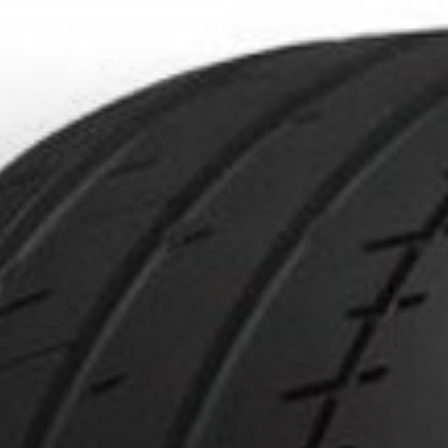
IONNÉS. MINIMUM DE 500$ AVANT TAXES.
PLUS D'INFO