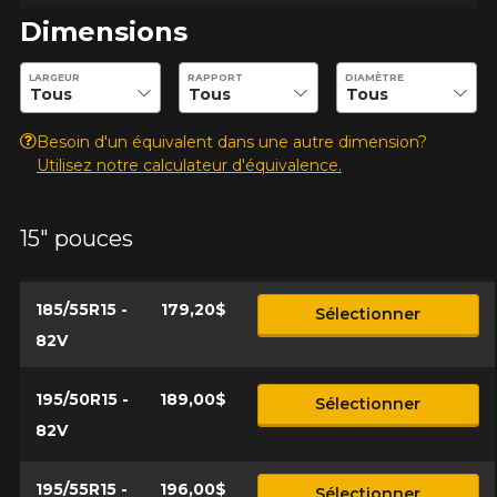
Dimensions
Courriel
Entrez les dimensions souhaitées pour vérifier la disponibilité 
LARGEUR
RAPPORT
DIAMÈTRE
Besoin d'un équivalent dans une autre dimension?
Votre véhicule
Utilisez notre calculateur d'équivalence.
Année
15" pouces
Marque
185/55R15 -
179,20$
Sélectionner
82V
Modèle
195/50R15 -
189,00$
Sélectionner
82V
195/55R15 -
196,00$
Sélectionner