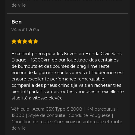
de ville
Ben
24 août 2024
Excellent pneus pour les Keven en Honda Civic Sans
Blague .. 15000km de pur fouettage des centaines
de burnouts et des courses de drag il me reste
encore de la gomme sur les pneus et l’addérence est
encore excellente perfomance remarquable
AJOUTER UN AVIS
comparé a des pneus chinois je vais en racheter tres
Clo
bientot! parfait sur des routes sinueuses et excellente
Votre avis concernant le
stabilité a vitesse elevée
ADVAN FLEVA V701
Véhicule : Acura CSX Type-S 2008 |
KM parcourus :
15000 |
Style de conduite : Conduite Fouguese |
Nom
Condition de route : Combinaison autoroute et route
de ville