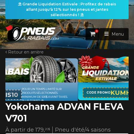
⛱️ Grande Liquidation Estivale : Profitez de rabais
allant jusqu'à 12% sur les pneus et jantes
sélectionnés ! ⛱️
0
Panier
Menu
Retour en arrière
ACCUEIL
PNEUS
ROUES
APPLICABLE SUR TOUT ACHAT DE 4
RECHERCHE DE PNEUS
KUMHO12
VOIR TOUT
CODE PROMO
PNEUS DE MARQUE KUMHO*
PLUS
D'INFO
Yokohama ADVAN FLEVA
ENSEMBLES
Rechercher par
RECHERCHE DE ROUES
VOIR TOUT
Par dimensions
Par véhicule
V701
PROMOTIONS
RECHERCHE D'ENSEMBLES
Recherche par dimensions
LARGEUR
RAPPORT
DIAMÈTRE
Par véhicule
Par dimensions
À partir de
179,
Pneu d'été/4 saisons
20$
PNEUS & JANTES