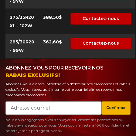
- 97W
275/35R20
388,50$
Contactez-nous
XL - 102W
285/30R20
362,60$
Contactez-nous
- 99W
ABONNEZ-VOUS POUR RECEVOIR NOS
RABAIS EXCLUSIFS!
Abonnez-vous à notre infolettre afin d'obtenir nos promotions et rabais
exclusifs. Vous n'avez qu'à inscrire votre courriel afin de recevoir nos
prochaines promotions.
Courriel
Confirmer
Nous nous engageons à vous envoyer seulement des promotions ou
rabais avantageux pour vous. Votre courriel restera 100% confidentiel et
ne sera jamais partagé ou vendu.