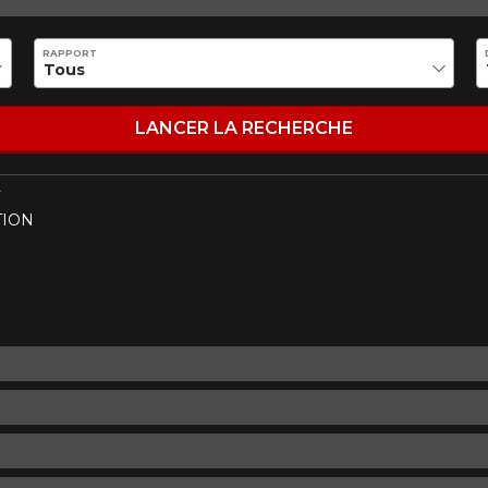
Marque
Modèle
RAPPORT
Style de conduite
Condition de route
VOTRE VÉHICULE
LANCER LA RECHERCHE
TION
aucun résultat ne convenant parfaitement à votre recherche n'e
 aimerions vous aider à trouver le produit qu'il vous faut. N'hés
èle, qui se fera un plaisir de rechercher des options pour votre con
5
e une possibilité d'équipement pour votre véhicule, vous devez vérifier l'exacti
mmander.