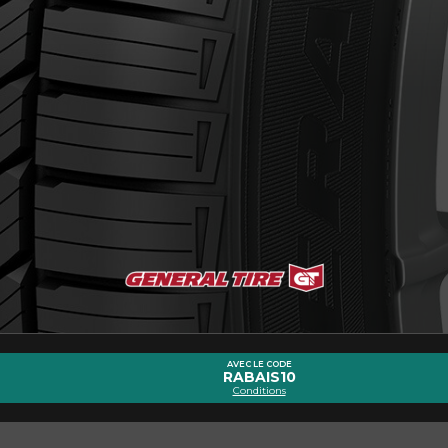
ernant le ALTIMAX RT45
Courriel
AVEC LE CODE
RABAIS10
Conditions