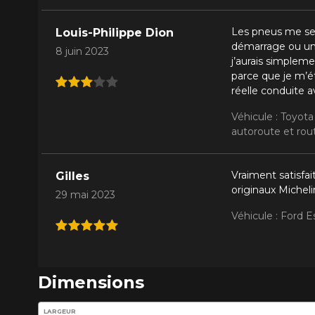
Les pneus me semb
Louis-Philippe Dion
démarrage ou un 
8 juin 2023
j’aurais simplem
parce que je m’ét
réelle conduite a
Véhicule : Toyota
autoroute et rout
Vraiment satisfai
Gilles
originaux Micheli
29 mai 2023
Véhicule : Ford 
Dimensions
Entrez les dimensions souhaitées pour vérifier la disponib
LARGEUR