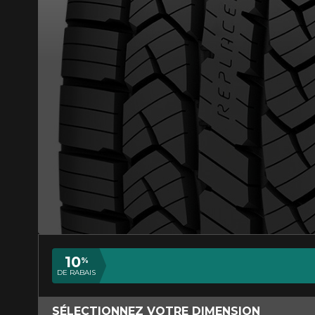
AJOUTER UN AVIS
Votre avis conc
Nom
10
%
DE RABAIS
Votre véhicule
SÉLECTIONNEZ VOTRE DIMENSION