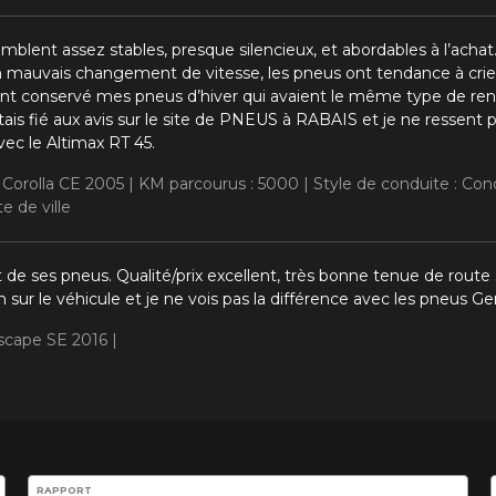
lent assez stables, presque silencieux, et abordables à l’achat.
mauvais changement de vitesse, les pneus ont tendance à crier (c
ent conservé mes pneus d’hiver qui avaient le même type de re
ais fié aux avis sur le site de PNEUS à RABAIS et je ne ressent p
vec le Altimax RT 45.
 Corolla CE 2005 |
KM parcourus : 5000 |
Style de conduite : Con
e de ville
t de ses pneus. Qualité/prix excellent, très bonne tenue de route s
n sur le véhicule et je ne vois pas la différence avec les pneus Ge
Escape SE 2016 |
ilité de ce produit.
RAPPORT