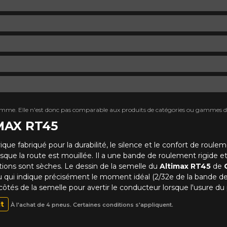
mme. Elle n'est donc pas comparable aux produits de catégories ou gammes di
IMAX RT45
ue fabriqué pour la durabilité, le silence et le confort de roulem
lorsque la route est mouillée. Il a une bande de roulement rigide e
tions sont sèches. Le dessin de la semelle du
Altimax RT45
de
neu qui indique précisément le moment idéal (2/32e de la bande 
 côtés de la semelle pour avertir le conducteur lorsque l'usure du
it
À l'achat de 4 pneus. Certaines conditions s'appliquent.