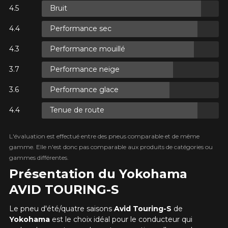
Bruit
SUR
.
Performance sec
 TAXES.
R
Performance mouillé
AXES.
Performance neige
Performance glace
Tenue de route
SUR
.
 TAXES.
L'évaluation est effectué entre des pneus comparable et de même
gamme. Elle n'est donc pas comparable aux produits de catégories ou
gammes différentes.
Présentation du Yokohama
AJOUTER UN AVIS
AVID TOURING-S
Clo
Votre avis concernant le
Le pneu d'été/quatre saisons
Avid Touring-S
de
Yokohama
est le choix idéal pour le conducteur qui
AVID TOURING-S