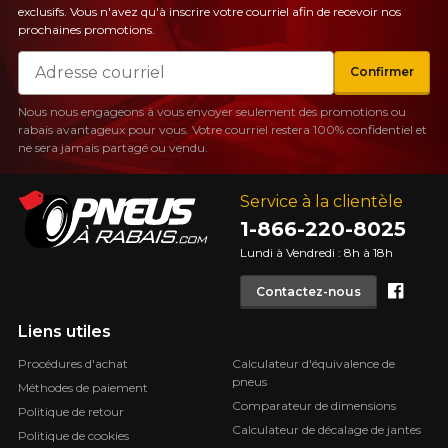
exclusifs. Vous n'avez qu'à inscrire votre courriel afin de recevoir nos
prochaines promotions.
Courriel
Confirmer
Nous nous engageons à vous envoyer seulement des promotions ou
rabais avantageux pour vous. Votre courriel restera 100% confidentiel et
ne sera jamais partagé ou vendu.
Service à la clientèle
1-866-220-8025
Lundi à Vendredi : 8h à 18h
Face
Contactez-nous
Liens utiles
Procédures d'achat
Calculateur d'équivalence de
pneus
Méthodes de paiement
Comparateur de dimensions
Politique de retour
Calculateur de décalage de jantes
Politique de cookies