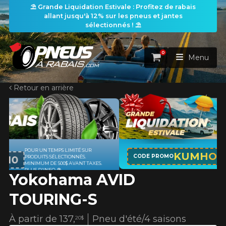
⛱️ Grande Liquidation Estivale : Profitez de rabais
allant jusqu'à 12% sur les pneus et jantes
sélectionnés ! ⛱️
0
Panier
Menu
Retour en arrière
ACCUEIL
PNEUS
ROUES
APPLICABLE SUR TOUT ACHAT DE 4
RECHERCHE DE PNEUS
KUMHO12
VOIR TOUT
CODE PROMO
PNEUS DE MARQUE KUMHO*
PLUS
S.
D'INFO
Yokohama AVID
ENSEMBLES
Rechercher par
RECHERCHE DE ROUES
VOIR TOUT
Par dimensions
Par véhicule
TOURING-S
PROMOTIONS
RECHERCHE D'ENSEMBLES
Recherche par dimensions
LARGEUR
RAPPORT
DIAMÈTRE
Par véhicule
Par dimensions
À partir de
137,
Pneu d'été/4 saisons
20$
PNEUS & JANTES