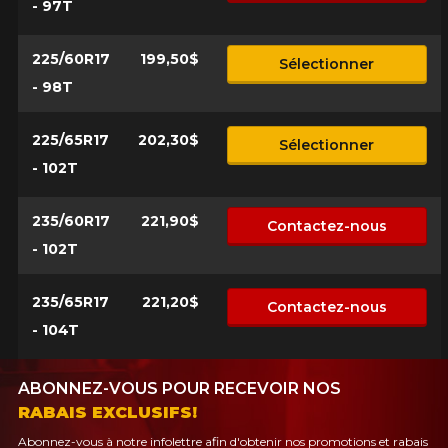
- 97T
225/60R17
199,50$
Sélectionner
- 98T
225/65R17
202,30$
Sélectionner
- 102T
235/60R17
221,90$
Contactez-nous
- 102T
235/65R17
221,20$
Contactez-nous
- 104T
ABONNEZ-VOUS POUR RECEVOIR NOS
RABAIS EXCLUSIFS!
Abonnez-vous à notre infolettre afin d'obtenir nos promotions et rabais