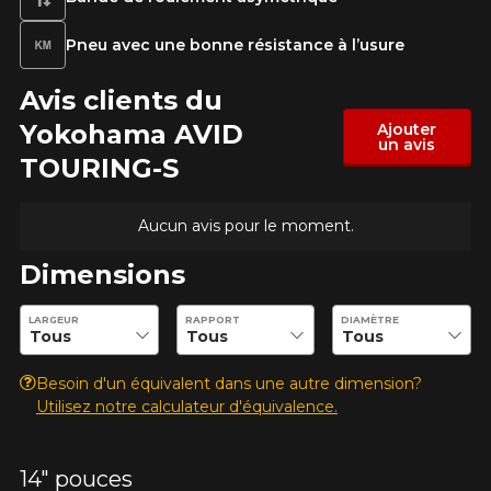
Pneu avec une bonne résistance à l’usure
Avis clients du
Option
Yokohama AVID
Ajouter
un avis
TOURING-S
KM parcourus
Aucun avis pour le moment.
Dimensions
VOICI LES DIMENSIONS POUR VOTRE VÉHICULE
Entrez les dimensions souhaitées pour vérifier la disponibilité 
Fe
Style de conduite
LARGEUR
RAPPORT
DIAMÈTRE
Que magasinez-vous?
Besoin d'un équivalent dans une autre dimension?
Utilisez notre calculateur d'équivalence.
Condition de route
14" pouces
Malheureusement, aucun résultat ne