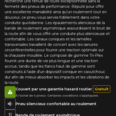
recherche une tenue de route exceptionnelle sans la
fermeté des pneus de performance. Réputé pour offrir
Nom
une excellente maniabilité ainsi qu'un roulement tout en
douceur, ce pneu vous servira fidèlement dans votre
conduite quotidienne. Les épaulements silencieux de la
bande de roulement asymétrique assourdissent le bruit de
Courriel
la route afin de vous offrir une conduite plus silencieuse et
confortable. Les canaux coniques et les lamelles
transversales travaillent de concert avec les rainures
circonférentielles pour fournir une traction optimale sur
Votre véhicule
la chaussée mouillée. Le composé de gomme Tri-Plex
fournit une durée de vie plus longue et une traction
Année
accrue, tandis que les flancs haut de gamme sont
construits à l'aide d'un dispositif conique en caoutchouc
dur afin de mieux absorber les impacts et les vibrations de
la route.
Marque
Couvert par une garantie hasard routier
Gratuit
À l'achat de 4 pneus. Certaines conditions s'appliquent.
Pneu silencieux confortable au roulement
Modèle
Bande de roulement asymétrique