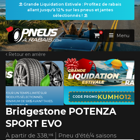
⛱️ Grande Liquidation Estivale : Profitez de rabais
allant jusqu'à 12% sur les pneus et jantes
sélectionnés ! ⛱️
0
Panier
Menu
Retour en arrière
ACCUEIL
PNEUS
ROUES
APPLICABLE SUR TOUT ACHAT DE 4
RECHERCHE DE PNEUS
KUMHO12
VOIR TOUT
CODE PROMO
PNEUS DE MARQUE KUMHO*
PLUS
D'INFO
Bridgestone POTENZA
ENSEMBLES
Rechercher par
RECHERCHE DE ROUES
VOIR TOUT
Par dimensions
Par véhicule
SPORT EVO
PROMOTIONS
RECHERCHE D'ENSEMBLES
Recherche par dimensions
LARGEUR
RAPPORT
DIAMÈTRE
Par véhicule
Par dimensions
À partir de
338,
Pneu d'été/4 saisons
99$
PNEUS & JANTES