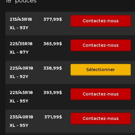
18" pouces
*Attention cette dimension représente une possibilité
Envoyer
d'équipement pour votre véhicule, vous devez vérifier
l'exactitude de l'information sur votre véhicule directement
Annuler
215/45R18
377,99$
avant de commander.
Contactez-nous
XL - 93Y
225/35R18
365,99$
Contactez-nous
XL - 87Y
225/40R18
338,99$
Sélectionner
XL - 92Y
225/45R18
393,99$
Contactez-nous
XL - 95Y
235/40R18
371,99$
Contactez-nous
XL - 95Y