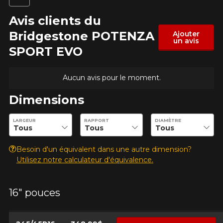
Avis clients du
Bridgestone POTENZA
Ajouter
un avis
SPORT EVO
AJOUTER UN AVIS
Clo
Aucun avis pour le moment.
Votre avis concernant le
POTENZA SPORT EVO
Dimensions
Entrez les dimensions souhaitées pour vérifier la disponibilité 
Nom
LARGEUR
RAPPORT
DIAMÈTRE
Besoin d'un équivalent dans une autre dimension?
Utilisez notre calculateur d'équivalence.
Courriel
16" pouces
Votre véhicule