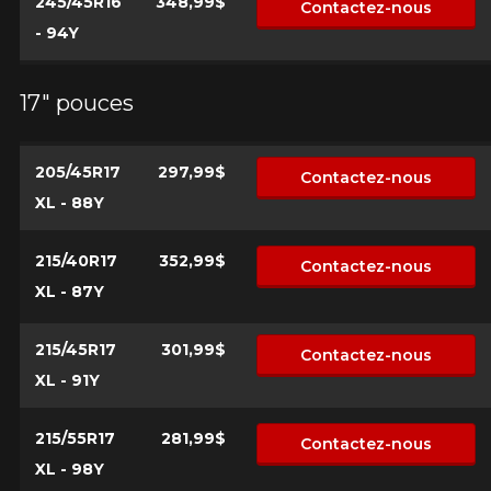
Année
245/45R16
348,99$
Contactez-nous
- 94Y
17" pouces
Marque
205/45R17
297,99$
Contactez-nous
XL - 88Y
Modèle
215/40R17
352,99$
Contactez-nous
XL - 87Y
Option
215/45R17
301,99$
Contactez-nous
XL - 91Y
215/55R17
281,99$
KM parcourus
Contactez-nous
XL - 98Y