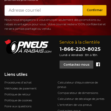
Courriel
Confirmer
Nous nous engageons à vous envoyer seulement des promotions ou
rabais avantageux pour vous. Votre courriel restera 100% confidentiel et
ne sera jamais partagé ou vendu.
Service à la clientèle
1-866-220-8025
Lundi à Vendredi : 8h à 18h
Face
Contactez-nous
Liens utiles
Procédures d'achat
Calculateur d'équivalence de
pneus
Méthodes de paiement
Comparateur de dimensions
Politique de retour
Calculateur de décalage de jantes
Politique de cookies
L'entretien de vos pneus
Foire aux questions
Contactez-nous