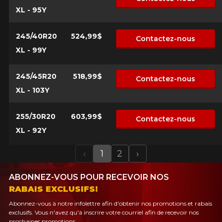
XL - 95Y
245/40R20
524,99$
Contactez-nous
XL - 99Y
245/45R20
518,99$
Contactez-nous
XL - 103Y
255/30R20
603,99$
Contactez-nous
XL - 92Y
‹
1
2
›
Previous
Next
ABONNEZ-VOUS POUR RECEVOIR NOS
RABAIS EXCLUSIFS!
Abonnez-vous à notre infolettre afin d'obtenir nos promotions et rabais
exclusifs. Vous n'avez qu'à inscrire votre courriel afin de recevoir nos
prochaines promotions.