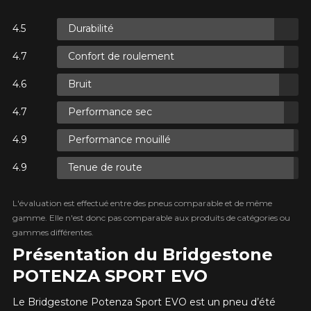
Durabilité
ES.
Confort de roulement
ES.
Bruit
Performance sec
Performance mouillé
Tenue de route
ES.
L'évaluation est effectué entre des pneus comparable et de même
gamme. Elle n'est donc pas comparable aux produits de catégories ou
gammes différentes.
Présentation du Bridgestone
POTENZA SPORT EVO
Le Bridgestone Potenza Sport EVO est un pneu d’été