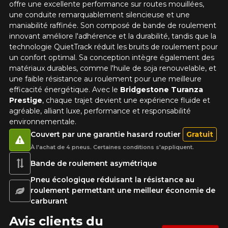
offre une excellente performance sur routes mouillées,
une conduite remarquablement silencieuse et une
Option
maniabilité raffinée. Son composé de bande de roulement
innovant améliore l'adhérence et la durabilité, tandis que la
technologie QuietTrack réduit les bruits de roulement pour
un confort optimal. Sa conception intègre également des
matériaux durables, comme l'huile de soja renouvelable, et
KM parcourus
une faible résistance au roulement pour une meilleure
efficacité énergétique. Avec le
Bridgestone Turanza
Prestige
, chaque trajet devient une expérience fluide et
agréable, alliant luxe, performance et responsabilité
VOICI LES DIMENSIONS POUR VOTRE VÉHICULE
environnementale.
Fe
Style de conduite
Couvert par une garantie hasard routier
Gratuit
Que magasinez-vous?
À l'achat de 4 pneus. Certaines conditions s'appliquent.
Bande de roulement asymétrique
Condition de route
Pneu écologique réduisant la résistance au
roulement permettant une meilleur économie de
Malheureusement, aucun résultat ne
carburant
convenant parfaitement à votre
Votre avis
Avis clients du
recherche n'est disponible en ligne