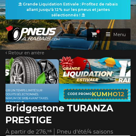
⛱️ Grande Liquidation Estivale : Profitez de rabais
allant jusqu'à 12% sur les pneus et jantes
sélectionnés ! ⛱️
0
Panier
Menu
Retour en arrière
ACCUEIL
PNEUS
ROUES
APPLICABLE SUR TOUT ACHAT DE 4
RECHERCHE DE PNEUS
KUMHO12
VOIR TOUT
CODE PROMO
PNEUS DE MARQUE KUMHO*
PLUS
S.
D'INFO
Bridgestone TURANZA
ENSEMBLES
Rechercher par
RECHERCHE DE ROUES
VOIR TOUT
Par dimensions
Par véhicule
PRESTIGE
PROMOTIONS
RECHERCHE D'ENSEMBLES
Recherche par dimensions
LARGEUR
RAPPORT
DIAMÈTRE
Par véhicule
Par dimensions
À partir de
276,
Pneu d'été/4 saisons
99$
PNEUS & JANTES