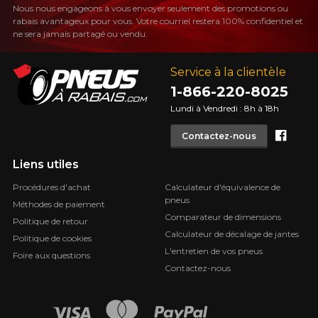
Nous nous engageons à vous envoyer seulement des promotions ou
rabais avantageux pour vous. Votre courriel restera 100% confidentiel et
ne sera jamais partagé ou vendu.
Service à la clientèle
1-866-220-8025
Lundi à Vendredi : 8h à 18h
Face
Contactez-nous
Liens utiles
Procédures d'achat
Calculateur d'équivalence de
pneus
Méthodes de paiement
Comparateur de dimensions
Politique de retour
Calculateur de décalage de jantes
Politique de cookies
L'entretien de vos pneus
Foire aux questions
Contactez-nous