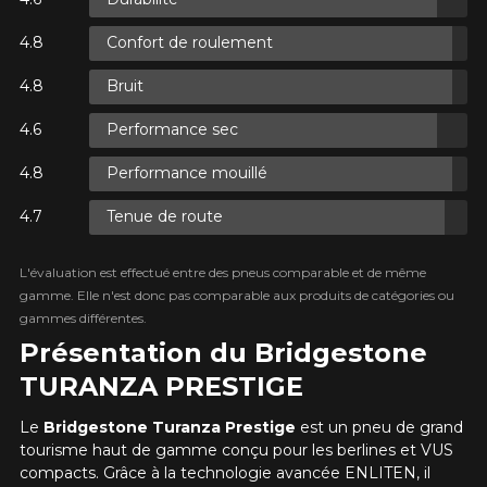
Confort de roulement
SUR
.
 TAXES.
Courriel
Bruit
SUR
.
 TAXES.
Performance sec
Performance mouillé
Votre véhicule
Année
Tenue de route
SUR
.
 TAXES.
L'évaluation est effectué entre des pneus comparable et de même
gamme. Elle n'est donc pas comparable aux produits de catégories ou
Marque
gammes différentes.
Présentation du Bridgestone
TURANZA PRESTIGE
Modèle
Le
Bridgestone Turanza Prestige
est un pneu de grand
tourisme haut de gamme conçu pour les berlines et VUS
compacts. Grâce à la technologie avancée ENLITEN, il