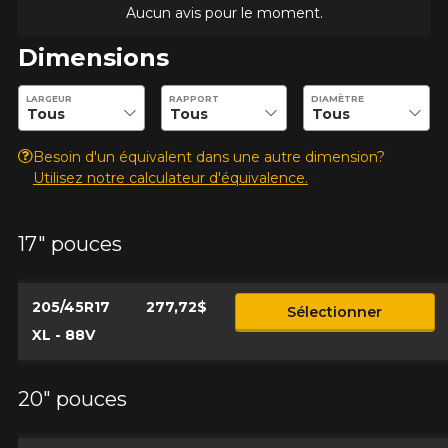
Aucun avis pour le moment.
Dimensions
Entrez les dimensions souhaitées pour vérifier la disponibilité 
LARGEUR
RAPPORT
DIAMÈTRE
Besoin d'un équivalent dans une autre dimension?
Utilisez notre calculateur d'équivalence.
17" pouces
205/45R17
277,72$
Sélectionner
XL - 88V
20" pouces