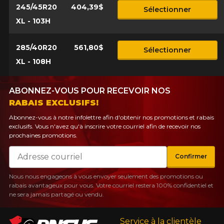
245/45R20
404,39$
Sélectionner
XL - 103H
285/40R20
561,80$
Sélectionner
XL - 108H
ABONNEZ-VOUS POUR RECEVOIR NOS
RABAIS EXCLUSIFS!
Abonnez-vous à notre infolettre afin d'obtenir nos promotions et rabais
exclusifs. Vous n'avez qu'à inscrire votre courriel afin de recevoir nos
prochaines promotions.
Courriel
Confirmer
Nous nous engageons à vous envoyer seulement des promotions ou
rabais avantageux pour vous. Votre courriel restera 100% confidentiel et
ne sera jamais partagé ou vendu.
Service à la clientèle