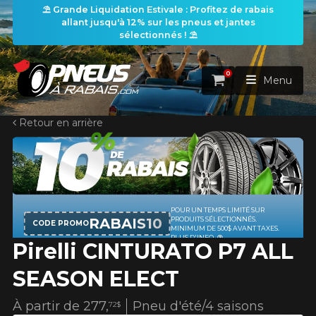
⛱️ Grande Liquidation Estivale : Profitez de rabais
allant jusqu'à 12% sur les pneus et jantes
sélectionnés ! ⛱️
0
Panier
Menu
Retour en arrière
ACCUEIL
PNEUS
ROUES
RECHERCHE DE PNEUS
VOIR TOUT
Pirelli CINTURATO P7 ALL
ENSEMBLES
Rechercher par
RECHERCHE DE ROUES
VOIR TOUT
Par dimensions
Par véhicule
SEASON ELECT
PROMOTIONS
RECHERCHE D'ENSEMBLES
Recherche par dimensions
LARGEUR
RAPPORT
DIAMÈTRE
Par véhicule
Par dimensions
À partir de
277,
Pneu d'été/4 saisons
72$
PNEUS & JANTES