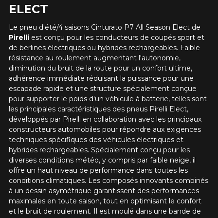
ELECT
à la clientèle, qui se fera un plaisir de
Commentaire
rechercher des options pour votre
Le pneu d'été/4 saisons Cinturato P7 All Season Elect de
configuration.
Pirelli
est conçu pour les conducteurs de coupés sport et
1-866-220-8025
de berlines électriques ou hybrides rechargeables. Faible
résistance au roulement augmentant l'autonomie,
diminution du bruit de la route pour un confort ultime,
*Attention cette dimension représente une possibilité
Envoyer
adhérence immédiate réduisant la puissance pour une
d'équipement pour votre véhicule, vous devez vérifier
escapade rapide et une structure spécialement conçue
l'exactitude de l'information sur votre véhicule directement
Annuler
pour supporter le poids d'un véhicule à batterie, telles sont
avant de commander.
les principales caractéristiques des pneus Pirelli Elect,
développés par Pirelli en collaboration avec les principaux
constructeurs automobiles pour répondre aux exigences
techniques spécifiques des véhicules électriques et
hybrides rechargeables. Spécialement conçu pour les
diverses conditions météo, y compris par faible neige, il
offre un haut niveau de performance dans toutes les
conditions climatiques. Les composés innovants combinés
à un dessin asymétrique garantissent des performances
maximales en toute saison, tout en optimisant le confort
et le bruit de roulement. Il est moulé dans une bande de