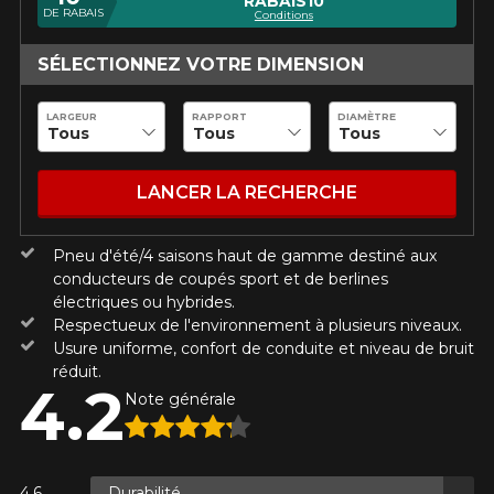
RABAIS10
Utilisez notre outil de recherche pas
DE RABAIS
Conditions
véhicule pour une compatibilité
Calculateur de décalage de jantes
Courriel
PROMOTIONS EN COURS
garantie*.
L'entretien de vos pneus
SÉLECTIONNEZ VOTRE DIMENSION
LIVRAISON RAPIDE
Votre ensemble de pneus et jantes vous
INFORMATIONS
LARGEUR
RAPPORT
DIAMÈTRE
sera livré rapidement.
Votre véhicule
Année
Qui sommes-nous ?
PROMOTIONS EN COURS
LANCER LA RECHERCHE
Procédures d'achat
Méthodes de paiement
Protection contre les hasards routiers
Pneu d'été/4 saisons haut de gamme destiné aux
Marque
conducteurs de coupés sport et de berlines
Politique de retour
électriques ou hybrides.
Foire aux questions
Respectueux de l'environnement à plusieurs niveaux.
Usure uniforme, confort de conduite et niveau de bruit
réduit.
Modèle
4.2
Note générale
POUR UN TEMPS LIMITÉ SUR
RABAIS10
PRODUITS SÉLECTIONNÉS.
CODE PROMO
Option
Durabilité
MINIMUM DE 500$ AVANT TAXES.