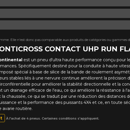
mme. Elle n'est donc pas comparable aux produits de catégories ou gammes di
l CONTICROSS CONTACT UHP RUN FL
ntinental
est un pneu d'ultra haute performance conçu pour le
ormances. Spécifiquement destiné pour la conduite à haute vites
composé spécial à base de silice de la bande de roulement asymé
s stables liés à une nervure continue améliorent la précision de 
nférentielle pour améliorer la stabilité directionnelle et la condu
t un drainage efficace de l'eau, ce qui améliore la résistance à l'
 la chaussée, ce qui se traduit par une réduction des distance
issance et la performance des puissants 4X4 et ce, en toute sécuri
 avarie routière.
it
À l'achat de 4 pneus. Certaines conditions s'appliquent.