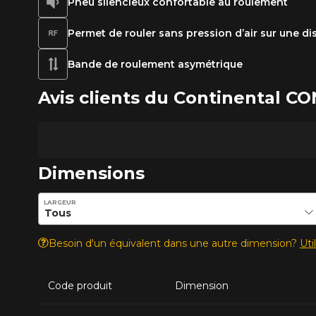
Pneu silencieux confortable au roulement
Permet de rouler sans pression d’air sur une di
Bande de roulement asymétrique
Avis clients du Continental
Dimensions
Entrez les dimensions souhaitées pour vérifier la disponib
LARGEUR
Besoin d'un équivalent dans une autre dimension?
Uti
Code produit
Dimension