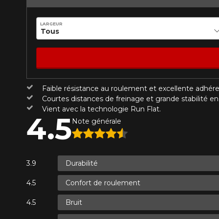
1-866-220-802
LARGEUR
*Attention cette dimension représent
Envoyer
Annuler
véhicule directement avant de co
Faible résistance au roulement et excellente adhér
Courtes distances de freinage et grande stabilité en
Vient avec la technologie Run Flat.
4.5
Note générale
Durabilité
Confort de roulement
Bruit