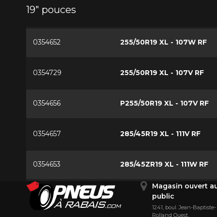
19" pouces
0354652
255/50R19 XL - 107W RF
0354729
255/50R19 XL - 107V RF
0354656
P255/50R19 XL - 107V RF
0354657
285/45R19 XL - 111V RF
0354653
285/45ZR19 XL - 111W RF
Magasin ouvert a
public
1241, boul. Jean-Baptiste-
Rolland Ouest,