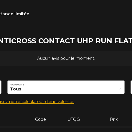
stance limitée
 CONTICROSS CONTACT UHP RUN FLA
Aucun avis pour le moment.
ilité de ce produit.
RAPPORT
lisez notre calculateur d'équivalence.
Code
UTQG
Prix