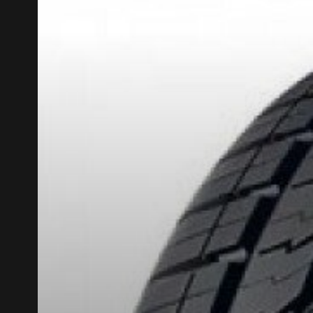
KUMHO12
CODE PROMO
AP