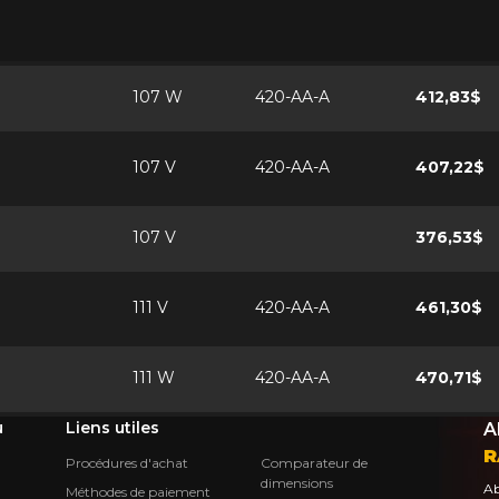
107 W
420-AA-A
412,83$
107 V
420-AA-A
407,22$
107 V
376,53$
111 V
420-AA-A
461,30$
111 W
420-AA-A
470,71$
u
Liens utiles
A
R
Procédures d'achat
Comparateur de
dimensions
Ab
Méthodes de paiement