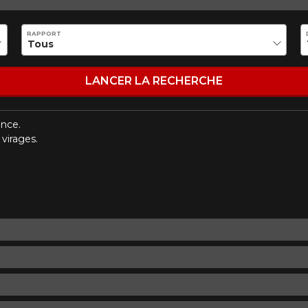
5
RAPPORT
e une possibilité d'équipement pour votre véhicule, vous devez vérifier l'exacti
mmander.
LANCER LA RECHERCHE
ence.
 virages.