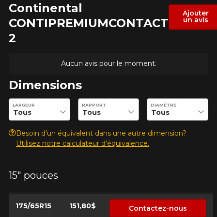
Continental
Ajouter
un avis
CONTIPREMIUMCONTACT
2
Aucun avis pour le moment.
Dimensions
Entrez les dimensions souhaitées pour vérifier la disponibilité 
LARGEUR
RAPPORT
DIAMÈTRE
Besoin d'un équivalent dans une autre dimension?
Utilisez notre calculateur d'équivalence.
15" pouces
175/65R15
151,80$
Contactez-nous