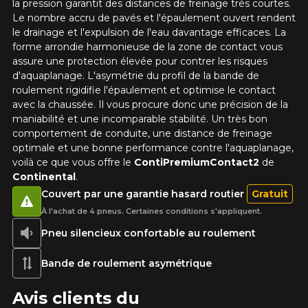
la pression garantit des distances de freinage très courtes.
1-866-220-8025
Le nombre accru de pavés et l'épaulement ouvert rendent
le drainage et l'expulsion de l'eau davantage efficaces. La
forme arrondie harmonieuse de la zone de contact vous
*Attention cette dimension représente une possibilité
Envoyer
d'équipement pour votre véhicule, vous devez vérifier
assure une protection élevée pour contrer les risques
l'exactitude de l'information sur votre véhicule directement
d'aquaplanage. L'asymétrie du profil de la bande de
Annuler
avant de commander.
roulement rigidifie l'épaulement et optimise le contact
avec la chaussée. Il vous procure donc une précision de la
maniabilité et une incomparable stabilité. Un très bon
comportement de conduite, une distance de freinage
optimale et une bonne performance contre l'aquaplanage,
voilà ce que vous offre le
ContiPremiumContact2
de
Continental
.
Couvert par une garantie hasard routier
Gratuit
À l'achat de 4 pneus. Certaines conditions s'appliquent.
Pneu silencieux confortable au roulement
Bande de roulement asymétrique
Avis clients du