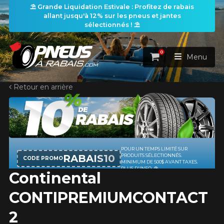
⛱️ Grande Liquidation Estivale : Profitez de rabais
allant jusqu'à 12% sur les pneus et jantes
sélectionnés ! ⛱️
0
Panier
Menu
Retour en arrière
ACCUEIL
PNEUS
ROUES
POUR UN TEMPS LIMITÉ SUR
RECHERCHE DE PNEUS
VOIR TOUT
RABAIS10
PRODUITS SÉLECTIONNÉS.
CODE PROMO
MINIMUM DE 500$ AVANT TAXES.
PLUS D'INFO
Continental
ENSEMBLES
Rechercher par
RECHERCHE DE ROUES
VOIR TOUT
Par dimensions
Par véhicule
CONTIPREMIUMCONTACT
PROMOTIONS
RECHERCHE D'ENSEMBLES
Recherche par dimensions
LARGEUR
RAPPORT
DIAMÈTRE
Par véhicule
Par dimensions
2
PNEUS & JANTES