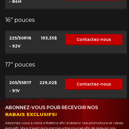
- 84H
16" pouces
225/50R16
193,35$
Contactez-nous
- 92V
17" pouces
205/55R17
229,02$
Contactez-nous
- 91V
ABONNEZ-VOUS POUR RECEVOIR NOS
RABAIS EXCLUSIFS!
Abonnez-vous à notre infolettre afin d'obtenir nos promotions et rabais
exclusifs. Vous n'avez qu'à inscrire votre courriel afin de recevoir nos