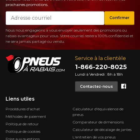
prochaines promotions.
Courriel
Confirmer
Nous nous engageons à vous envoyer seulement des promotions ou
rabais avantageux pour vous. Votre courriel restera 100% confidentiel et
ne sera jamais partagé ou vendu.
Service à la clientèle
1-866-220-8025
Lundi à Vendredi : 8h à 18h
Face
Contactez-nous
Liens utiles
Procédures d'achat
Calculateur d'équivalence de
pneus
Méthodes de paiement
Comparateur de dimensions
Politique de retour
Calculateur de décalage de jantes
Politique de cookies
L'entretien de vos pneus
Foire aux questions