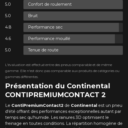
KM parcourus
PLUS D'INFO
Confort de roulement
POUR UN TEMPS LIMITÉ SUR
RABAIS10
PRODUITS SÉLECTIONNÉS.
Bruit
CODE PROMO
MINIMUM DE 500$ AVANT TAXES.
PLUS D'INFO
POUR UN TEMPS LIMITÉ SUR
VOICI LES DIMENSIONS POUR VOTRE VÉHICULE
Performance sec
RABAIS10
PRODUITS SÉLECTIONNÉS.
CODE PROMO
Fe
MINIMUM DE 500$ AVANT TAXES.
Style de conduite
PLUS D'INFO
Performance mouillé
Que magasinez-vous?
Tenue de route
Condition de route
POUR UN TEMPS LIMITÉ SUR
L'évaluation est effectué entre des pneus comparable et de même
RABAIS10
PRODUITS SÉLECTIONNÉS.
CODE PROMO
MINIMUM DE 500$ AVANT TAXES.
gamme. Elle n'est donc pas comparable aux produits de catégories ou
Malheureusement, aucun résultat ne
PLUS D'INFO
gammes différentes.
convenant parfaitement à votre
Présentation du Continental
Votre avis
recherche n'est disponible en ligne
présentement. Nous aimerions vous
CONTIPREMIUMCONTACT 2
Note
aider à trouver le produit qu'il vous faut.
1
2
3
4
5
N'hésitez pas à contacter notre service
Le
ContiPremiumContact2
de
Continental
est un pneu
à la clientèle, qui se fera un plaisir de
d'été offrant des performances exceptionnelles autant par
Commentaire
rechercher des options pour votre
temps sec qu'humide. Les rainures 3D optimisent le
configuration.
freinage en toutes conditions. La répartition homogène de