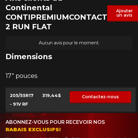
Continental
Ajouter
un avis
CONTIPREMIUMCONTACT
2 RUN FLAT
Aucun avis pour le moment.
Dimensions
17" pouces
205/55R17
319,44$
Contactez-nous
- 91V RF
ABONNEZ-VOUS POUR RECEVOIR NOS
RABAIS EXCLUSIFS!