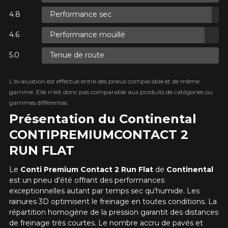
PLUS D'INFO
Performance sec
POUR UN TEMPS LIMITÉ SUR
Malheureusement, aucun résultat ne
RABAIS10
PRODUITS SÉLECTIONNÉS.
CODE PROMO
convenant parfaitement à votre
MINIMUM DE 500$ AVANT TAXES.
Performance mouillé
PLUS D'INFO
Votre avis
recherche n'est disponible en ligne
POUR UN TEMPS LIMITÉ SUR
RABAIS10
PRODUITS SÉLECTIONNÉS.
présentement. Nous aimerions vous
CODE PROMO
Note
Tenue de route
MINIMUM DE 500$ AVANT TAXES.
aider à trouver le produit qu'il vous faut.
PLUS D'INFO
1
2
3
4
5
N'hésitez pas à contacter notre service
L'évaluation est effectué entre des pneus comparable et de même
à la clientèle, qui se fera un plaisir de
gamme. Elle n'est donc pas comparable aux produits de catégories ou
Commentaire
rechercher des options pour votre
gammes différentes.
configuration.
POUR UN TEMPS LIMITÉ SUR
Présentation du Continental
RABAIS10
PRODUITS SÉLECTIONNÉS.
CODE PROMO
1-866-220-8025
MINIMUM DE 500$ AVANT TAXES.
CONTIPREMIUMCONTACT 2
PLUS D'INFO
RUN FLAT
*Attention cette dimension représente une possibilité
Envoyer
d'équipement pour votre véhicule, vous devez vérifier
Le
Conti Premium Contact 2
Run Flat
de
Continental
l'exactitude de l'information sur votre véhicule directement
Annuler
avant de commander.
est un pneu d'été offrant des performances
exceptionnelles autant par temps sec qu'humide. Les
rainures 3D optimisent le freinage en toutes conditions. La
répartition homogène de la pression garantit des distances
de freinage très courtes. Le nombre accru de pavés et