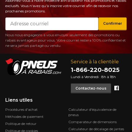
Abonnez-vous à notre infolettre afin d'obtenir nos promotions et rabais
exclusifs. Vous n'avez qu'à inscrire votre courriel afin de recevoir nos
prochaines promotions.
Courriel
Confirmer
Nous nous engageons à vous envoyer seulement des promotions ou
rabais avantageux pour vous. Votre courriel restera 100% confidentiel et
ne sera jamais partagé ou vendu.
Service à la clientèle
1-866-220-8025
Lundi à Vendredi : 8h à 18h
Face
Contactez-nous
Liens utiles
Procédures d'achat
Calculateur d'équivalence de
pneus
Méthodes de paiement
Comparateur de dimensions
Politique de retour
Calculateur de décalage de jantes
Politique de cookies