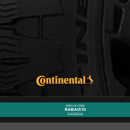
cernant le TERRAIN CONTACT A/T 2
Courriel
AVEC LE CODE
RABAIS10
Conditions