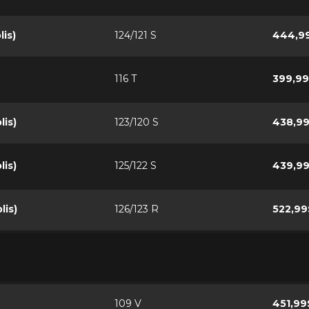
lis)
124/121 S
444,9
116 T
399,9
lis)
123/120 S
438,9
lis)
125/122 S
439,9
lis)
126/123 R
522,99
109 V
451,99