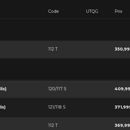
Code
UTQG
Prix
112 T
350,99
is)
120/117 S
409,9
is)
121/118 S
371,99
112 T
369,9