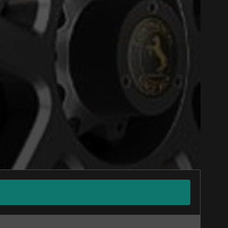
Close