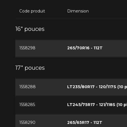
Code produit
Dimension
16" pouces
1558298
265/70R16 - 112T
17" pouces
1558288
LT235/80R17 - 120/117S (10 pl
1558285
LT245/75R17 - 121/118S (10 pl
1558290
265/65R17 - 112T