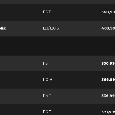
115 T
368,9
lis)
123/120 S
403,9
113 T
350,99
110 H
366,9
114 T
336,99
116 T
371,99