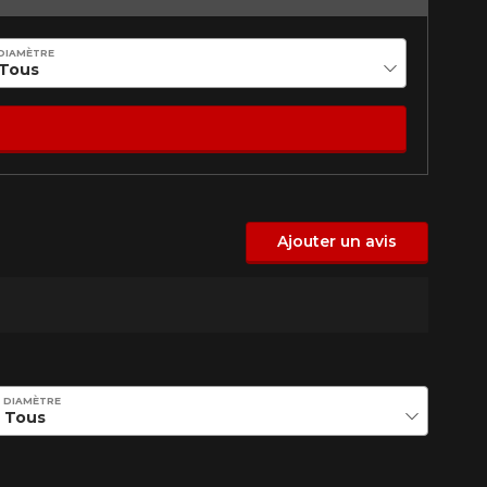
Option
DIAMÈTRE
Fermer
Ajouter un avis
st disponible en ligne
itez pas à contacter notre
figuration.
DIAMÈTRE
tude de l'information sur votre