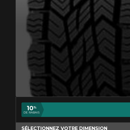
AJOUTER UN AVIS
Votre avis con
Nom
10
%
DE RABAIS
Votre véhicule
SÉLECTIONNEZ VOTRE DIMENSION