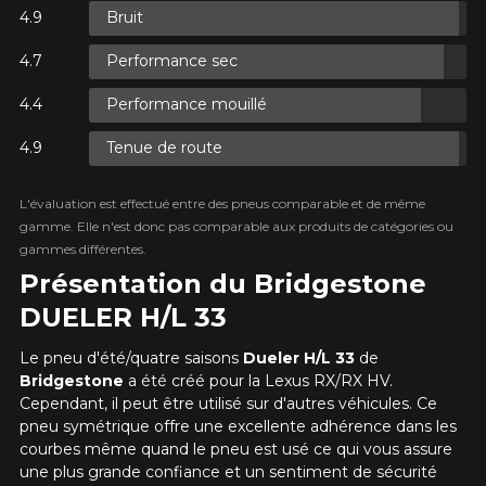
convenant parfaitement à votre
PLUS D'INFO
Bruit
Votre avis
recherche n'est disponible en ligne
POUR UN TEMPS LIMITÉ SUR
présentement. Nous aimerions vous
Note
RABAIS10
PRODUITS SÉLECTIONNÉS.
Performance sec
CODE PROMO
MINIMUM DE 500$ AVANT TAXES.
aider à trouver le produit qu'il vous faut.
1
2
3
4
5
PLUS D'INFO
POUR UN TEMPS LIMITÉ SUR
N'hésitez pas à contacter notre service
Performance mouillé
RABAIS10
PRODUITS SÉLECTIONNÉS.
CODE PROMO
à la clientèle, qui se fera un plaisir de
MINIMUM DE 500$ AVANT TAXES.
PLUS D'INFO
Commentaire
rechercher des options pour votre
Tenue de route
configuration.
1-866-220-8025
L'évaluation est effectué entre des pneus comparable et de même
gamme. Elle n'est donc pas comparable aux produits de catégories ou
POUR UN TEMPS LIMITÉ SUR
gammes différentes.
RABAIS10
PRODUITS SÉLECTIONNÉS.
CODE PROMO
*Attention cette dimension représente une possibilité
Envoyer
MINIMUM DE 500$ AVANT TAXES.
Présentation du Bridgestone
d'équipement pour votre véhicule, vous devez vérifier
PLUS D'INFO
l'exactitude de l'information sur votre véhicule directement
Annuler
DUELER H/L 33
avant de commander.
Le pneu d'été/quatre saisons
Dueler H/L 33
de
Bridgestone
a été créé pour la Lexus RX/RX HV.
Cependant, il peut être utilisé sur d'autres véhicules. Ce
pneu symétrique offre une excellente adhérence dans les
courbes même quand le pneu est usé ce qui vous assure
une plus grande confiance et un sentiment de sécurité