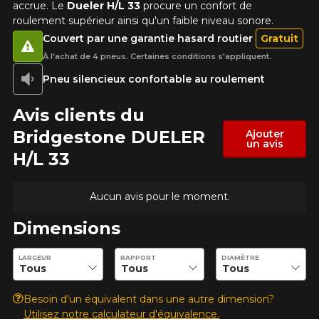
accrue. Le
Dueler H/L 33
procure un confort de
roulement supérieur ainsi qu'un faible niveau sonore.
Couvert par une garantie hasard routier
Gratuit
À l'achat de 4 pneus. Certaines conditions s'appliquent.
Pneu silencieux confortable au roulement
Avis clients du
Bridgestone DUELER
Ajouter
un avis
H/L 33
Aucun avis pour le moment.
Dimensions
Entrez les dimensions souhaitées pour vérifier la disponibilité 
LARGEUR
RAPPORT
DIAMÈTRE
Besoin d'un équivalent dans une autre dimension?
Utilisez notre calculateur d'équivalence.