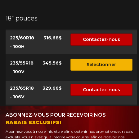
18" pouces
225/60R18
316,68$
Contactez-nous
- 100H
235/55R18
345,56$
Sélectionner
- 100V
235/65R18
329,66$
Contactez-nous
- 106V
ABONNEZ-VOUS POUR RECEVOIR NOS
RABAIS EXCLUSIFS!
Abonnez-vous à notre infolettre afin d'obtenir nos promotions et rabais
exclusifs. Vous n'avez qu'à inscrire votre courriel afin de recevoir nos