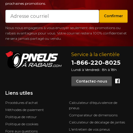
prochaines promotions.
Courriel
Confirmer
Nous nous engageons à vous envoyer seulement des promotions ou
rabais avantageux pour vous. Votre courriel restera 100% confidentiel et
ne sera jamais partagé ou vendu.
Service à la clientèle
1-866-220-8025
Lundi à Vendredi : 8h à 18h
Face
Contactez-nous
Liens utiles
Procédures d'achat
Calculateur d'équivalence de
pneus
Méthodes de paiement
Comparateur de dimensions
Politique de retour
Calculateur de décalage de jantes
Politique de cookies
L'entretien de vos pneus
Foire aux questions