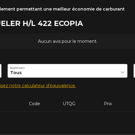
ulement permettant une meilleur économie de carburant
DUELER H/L 422 ECOPIA
Aucun avis pour le moment.
ilité de ce produit.
RAPPORT
lisez notre calculateur d'équivalence.
Code
UTQG
Prix