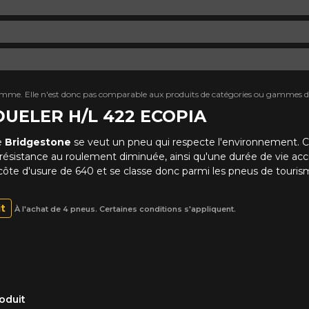
mme. Elle n'est donc pas comparable aux produits de catégories ou gammes di
 DUELER H/L 422 ECOPIA
e
Bridgestone
se veut un pneu qui respecte l'environnement. Ce
résistance au roulement diminuée, ainsi qu'une durée de vie ac
e côte d'usure de 640 et se classe donc parmi les pneus de touris
it
À l'achat de 4 pneus. Certaines conditions s'appliquent.
oduit