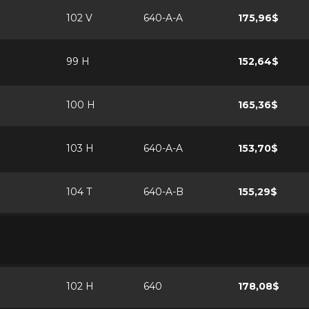
102 V
640-A-A
175,96$
99 H
152,64$
100 H
165,36$
103 H
640-A-A
153,70$
104 T
640-A-B
155,29$
102 H
640
178,08$