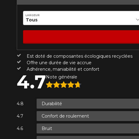
Année
LARGEUR
KM parcourus
VOICI LES DIMENSIONS POUR 
Est doté de composantes écologiques recyclées
Votre avis
Que magasinez-vous?
Offre une durée de vie accrue
Note
Adhérence, maniabilité et confort
4.7
1
2
3
4
5
Note générale
Malheureusement, 
présentement. Nous
Commentaire
service à la client
Durabilité
1-866-220-802
Confort de roulement
*Attention cette dimension représent
Envoyer
Annuler
Bruit
véhicule directement avant de co