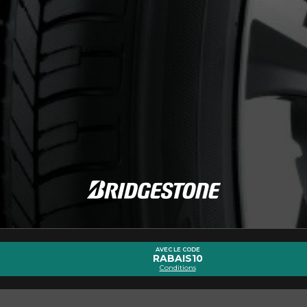
cernant le DUELER H/L 422 ECOPIA
Courriel
AVEC LE CODE
RABAIS10
Conditions