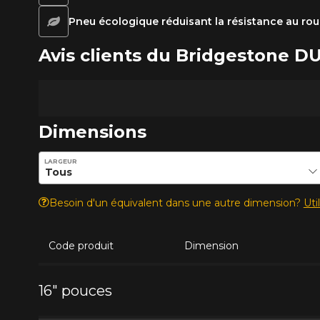
Pneu écologique réduisant la résistance au ro
Avis clients du Bridgestone 
Dimensions
Entrez les dimensions souhaitées pour vérifier la disponib
LARGEUR
Besoin d'un équivalent dans une autre dimension?
Uti
Code produit
Dimension
16" pouces