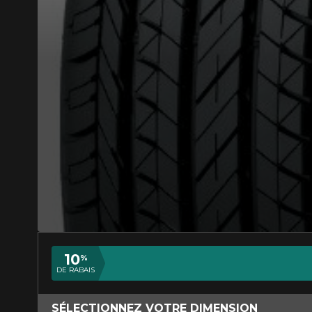
AJOUTER UN AVIS
Votre avis con
Nom
10
%
DE RABAIS
Votre véhicule
SÉLECTIONNEZ VOTRE DIMENSION