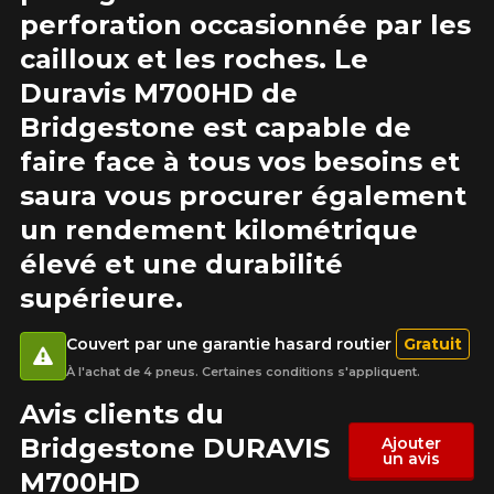
recherche n'est disponible en ligne
perforation occasionnée par les
présentement. Nous aimerions vous
Note
aider à trouver le produit qu'il vous faut.
cailloux et les roches. Le
1
2
3
4
5
N'hésitez pas à contacter notre service
Duravis M700HD de
à la clientèle, qui se fera un plaisir de
Commentaire
rechercher des options pour votre
Bridgestone est capable de
configuration.
faire face à tous vos besoins et
1-866-220-8025
saura vous procurer également
un rendement kilométrique
*Attention cette dimension représente une possibilité
Envoyer
élevé et une durabilité
d'équipement pour votre véhicule, vous devez vérifier
l'exactitude de l'information sur votre véhicule directement
Annuler
supérieure.
avant de commander.
Couvert par une garantie hasard routier
Gratuit
À l'achat de 4 pneus. Certaines conditions s'appliquent.
Avis clients du
Bridgestone DURAVIS
Ajouter
un avis
M700HD