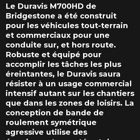
Le Duravis M700HD de
É SUR
Bridgestone a été construit
ÉS.
NT TAXES.
pour les véhicules tout-terrain
É SUR
Courriel
ÉS.
et commerciaux pour une
NT TAXES.
conduite sur, et hors route.
Robuste et équipé pour
Votre véhicule
accomplir les tâches les plus
Année
É SUR
éreintantes, le Duravis saura
ÉS.
NT TAXES.
résister à un usage commercial
intensif autant sur les chantiers
Marque
que dans les zones de loisirs. La
conception de bande de
roulement symétrique
Modèle
agressive utilise des