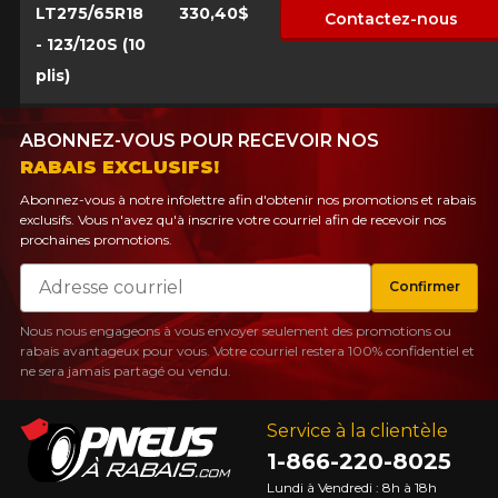
LT275/65R18
330,40$
Contactez-nous
- 123/120S (10
plis)
ABONNEZ-VOUS POUR RECEVOIR NOS
RABAIS EXCLUSIFS!
Abonnez-vous à notre infolettre afin d'obtenir nos promotions et rabais
exclusifs. Vous n'avez qu'à inscrire votre courriel afin de recevoir nos
prochaines promotions.
Courriel
Confirmer
Nous nous engageons à vous envoyer seulement des promotions ou
rabais avantageux pour vous. Votre courriel restera 100% confidentiel et
ne sera jamais partagé ou vendu.
Service à la clientèle
1-866-220-8025
Lundi à Vendredi : 8h à 18h