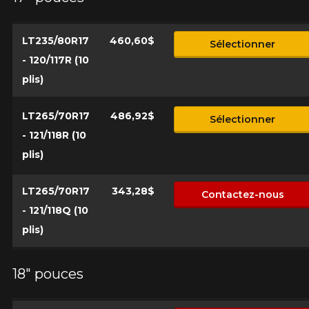
LT235/80R17
460,60$
Sélectionner
- 120/117R (10
plis)
LT265/70R17
486,92$
Sélectionner
- 121/118R (10
plis)
LT265/70R17
343,28$
Contactez-nous
- 121/118Q (10
plis)
18" pouces