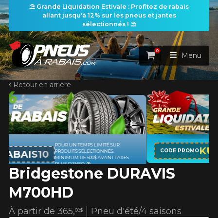
⛱️ Grande Liquidation Estivale : Profitez de rabais
allant jusqu'à 12% sur les pneus et jantes
sélectionnés ! ⛱️
0
Panier
Menu
Retour en arrière
ACCUEIL
PNEUS
ROUES
UR
APPLICABLE SUR TOUT ACHAT DE
RECHERCHE DE PNEUS
KUMHO12
VOIR TOUT
CODE PROMO
PNEUS DE MARQUE KUMHO*
PLU
AXES.
D'INFO
Bridgestone DURAVIS
ENSEMBLES
Rechercher par
RECHERCHE DE ROUES
VOIR TOUT
Par dimensions
Par véhicule
M700HD
PROMOTIONS
RECHERCHE D'ENSEMBLES
Recherche par dimensions
LARGEUR
RAPPORT
DIAMÈTRE
Par véhicule
Par dimensions
À partir de
365,
Pneu d'été/4 saisons
68$
PNEUS & JANTES