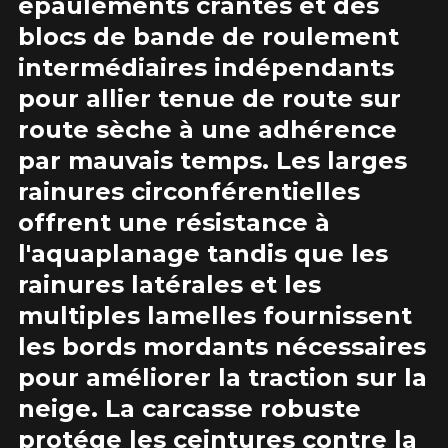
épaulements crantés et des
blocs de bande de roulement
Option
intermédiaires indépendants
pour allier tenue de route sur
route sèche à une adhérence
par mauvais temps. Les larges
KM parcourus
rainures circonférentielles
offrent une résistance à
VOICI LES DIMENSIONS POUR VOTRE VÉHICULE
l'aquaplanage tandis que les
Fe
Style de conduite
rainures latérales et les
Que magasinez-vous?
multiples lamelles fournissent
les bords mordants nécessaires
Condition de route
pour améliorer la traction sur la
neige. La carcasse robuste
Malheureusement, aucun résultat ne
convenant parfaitement à votre
protége les ceintures contre la
Votre avis