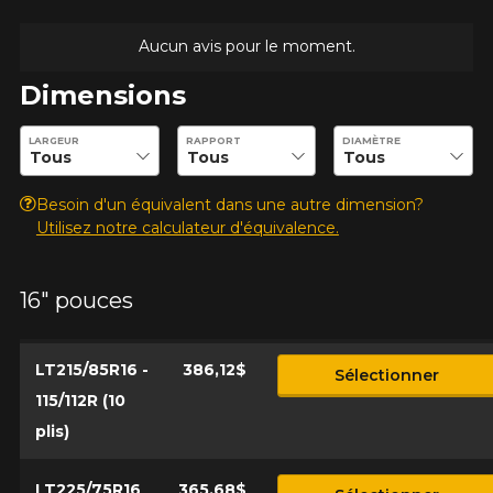
Aucun avis pour le moment.
Dimensions
Entrez les dimensions souhaitées pour vérifier la disponibilité 
LARGEUR
RAPPORT
DIAMÈTRE
Besoin d'un équivalent dans une autre dimension?
Utilisez notre calculateur d'équivalence.
16" pouces
LT215/85R16 -
386,12$
Sélectionner
115/112R (10
plis)
LT225/75R16
365,68$