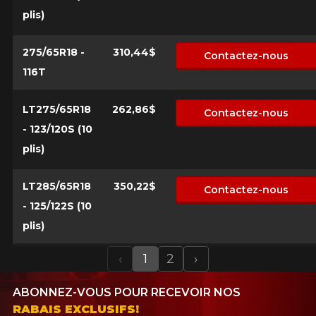
plis)
275/65R18 -
310,44$
Contactez-nous
116T
LT275/65R18
262,86$
Contactez-nous
- 123/120S (10
plis)
LT285/65R18
350,22$
Contactez-nous
- 125/122S (10
plis)
‹
1
2
›
Previous
Next
ABONNEZ-VOUS POUR RECEVOIR NOS
RABAIS EXCLUSIFS!