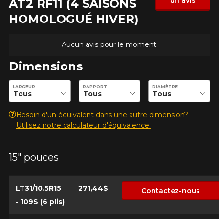
un avis
AT2 RF11 (4 SAISONS
HOMOLOGUÉ HIVER)
Aucun avis pour le moment.
Dimensions
Entrez les dimensions souhaitées pour vérifier la disponibilité 
LARGEUR
RAPPORT
DIAMÈTRE
Besoin d'un équivalent dans une autre dimension?
Utilisez notre calculateur d'équivalence.
15" pouces
LT31/10.5R15
271,44$
Contactez-nous
- 109S (6 plis)