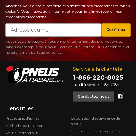
Abonnez-vous à notre infolettre afin d'obtenir nos promotions et rabais
exclusifs. Vous n'avez qu'à inscrire votre courriel afin de recevoir nos
prochaines promotions.
Courriel
Confirmer
Nous nous engageons à vous envoyer seulement des promotions ou
rabais avantageux pour vous. Votre courriel restera 100% confidentiel et
ne sera jamais partagé ou vendu.
Service à la clientèle
1-866-220-8025
Lundi à Vendredi : 8h à 18h
Face
Contactez-nous
Liens utiles
Procédures d'achat
Calculateur d'équivalence de
pneus
Méthodes de paiement
Comparateur de dimensions
Politique de retour