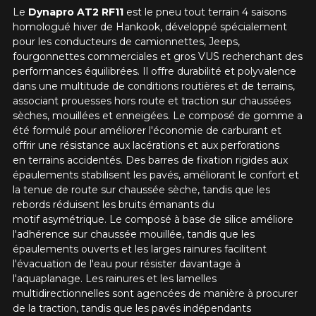
Le
Dynapro AT2 RF11
est le pneu tout terrain 4 saisons
homologué hiver de Hankook, développé spécialement
pour les conducteurs de camionnettes, Jeeps,
fourgonnettes commerciales et gros VUS recherchant des
performances équilibrées.
Il offre durabilité et polyvalence
dans une multitude de conditions routières et de terrains,
associant prouesses hors route et traction sur chaussées
sèches, mouillées et enneigées.
Le composé de gomme a
été formulé pour améliorer l'économie de carburant et
offrir une résistance aux lacérations et aux perforations
en terrains accidentés. Des barres de fixation rigides aux
épaulements stabilisent les pavés, améliorant le confort et
la tenue de route sur chaussée sèche, tandis que les
rebords réduisent les bruits émanants du
motif asymétrique.
Le composé à base de silice améliore
l'adhérence sur chaussée mouillée, tandis que les
épaulements ouverts et les larges rainures facilitent
l'évacuation de l'eau pour résister davantage à
l'aquaplanage.
Les rainures et les lamelles
multidirectionnelles sont agencées de manière à procurer
de la traction, tandis que les pavés indépendants