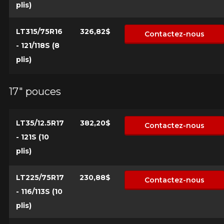
plis)
LT315/75R16
326,82$
Contactez-nous
- 121/118S (8
plis)
17" pouces
LT35/12.5R17
382,20$
Contactez-nous
- 121S (10
plis)
LT225/75R17
230,88$
Contactez-nous
- 116/113S (10
plis)