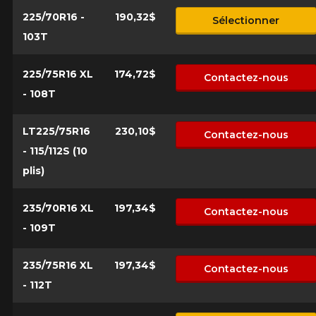
225/70R16 -
190,32$
Sélectionner
103T
Marque
225/75R16 XL
174,72$
Contactez-nous
- 108T
Modèle
LT225/75R16
230,10$
Contactez-nous
- 115/112S (10
plis)
Option
235/70R16 XL
197,34$
Contactez-nous
- 109T
KM parcourus
235/75R16 XL
197,34$
Contactez-nous
- 112T
VOICI LES DIMENSIONS POUR VOTRE VÉHICULE