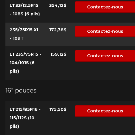
AJOUTER UN AVIS
LT33/12.5R15
354,12$
Contactez-nous
Cl
- 108S (6 plis)
Votre avis concernant le
DYNAPRO AT2 RF11 (4
235/75R15 XL
172,38$
Contactez-nous
SAISONS HOMOLOGUÉ
- 109T
HIVER)
LT235/75R15 -
159,12$
Contactez-nous
Nom
104/101S (6
plis)
Courriel
16" pouces
LT215/85R16 -
175,50$
Contactez-nous
Votre véhicule
115/112S (10
Année
plis)