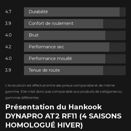
Durabilité
ES.
Confort de roulement
ES.
Bruit
Performance sec
Performance mouillé
Tenue de route
ES.
L'évaluation est effectué entre des pneus comparable et de même
gamme. Elle n'est donc pas comparable aux produits de catégories ou
gammes différentes.
Présentation du Hankook
DYNAPRO AT2 RF11 (4 SAISONS
HOMOLOGUÉ HIVER)