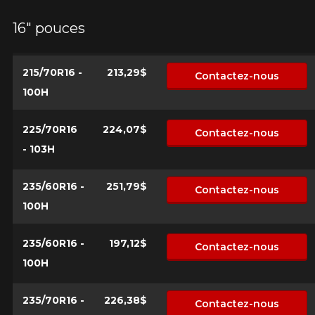
Votre avis concernant le
DYNAPRO HP2 RA33
16" pouces
Nom
215/70R16 -
213,29$
Contactez-nous
100H
Courriel
225/70R16
224,07$
Contactez-nous
- 103H
Votre véhicule
235/60R16 -
251,79$
Contactez-nous
Année
100H
235/60R16 -
197,12$
Contactez-nous
100H
Marque
235/70R16 -
226,38$
Contactez-nous