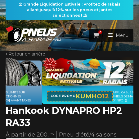
⛱️ Grande Liquidation Estivale : Profitez de rabais
allant jusqu'à 12% sur les pneus et jantes
sélectionnés ! ⛱️
0
Panier
Menu
Retour en arrière
ACCUEIL
PNEUS
ROUES
APPLICABLE SUR TOUT ACHAT DE 4
RECHERCHE DE PNEUS
KUMHO12
VOIR TOUT
CODE PROMO
PNEUS DE MARQUE KUMHO*
PLUS
D'INFO
Hankook DYNAPRO HP2
ENSEMBLES
Rechercher par
RECHERCHE DE ROUES
VOIR TOUT
Par dimensions
Par véhicule
RA33
PROMOTIONS
RECHERCHE D'ENSEMBLES
Recherche par dimensions
LARGEUR
RAPPORT
DIAMÈTRE
Par véhicule
Par dimensions
À partir de
200,
Pneu d'été/4 saisons
97$
PNEUS & JANTES