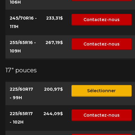
106H
Modèle
245/70R16 -
233,31$
Contactez-nous
111H
Option
255/65R16 -
267,19$
Contactez-nous
109H
17" pouces
KM parcourus
225/60R17
200,97$
Sélectionner
VOICI LES DIMENSIONS POUR VOTRE VÉHICULE
- 99H
Fe
Style de conduite
225/65R17
244,09$
Que magasinez-vous?
Contactez-nous
- 102H
Condition de route