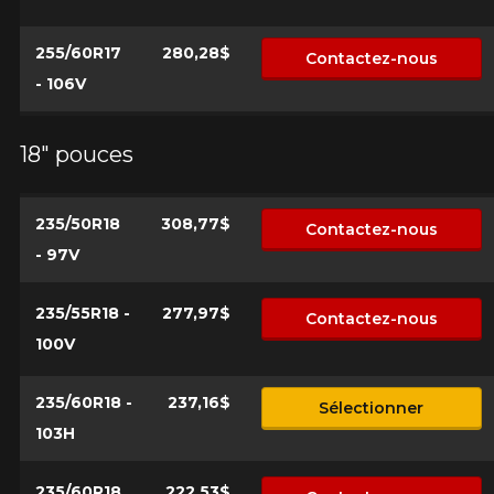
255/60R17
280,28$
Contactez-nous
- 106V
18" pouces
235/50R18
308,77$
Contactez-nous
- 97V
235/55R18 -
277,97$
Contactez-nous
100V
235/60R18 -
237,16$
Sélectionner
103H
235/60R18
222,53$