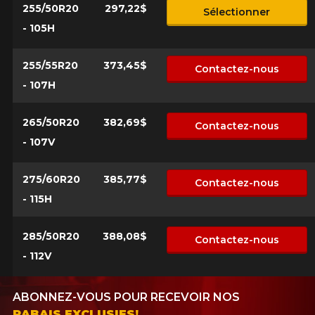
255/50R20
297,22$
Sélectionner
- 105H
255/55R20
373,45$
Contactez-nous
- 107H
265/50R20
382,69$
Contactez-nous
- 107V
275/60R20
385,77$
Contactez-nous
- 115H
285/50R20
388,08$
Contactez-nous
- 112V
ABONNEZ-VOUS POUR RECEVOIR NOS
RABAIS EXCLUSIFS!