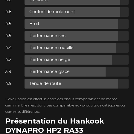
Confort de roulement
S.
Bruit
S.
Performance sec
Performance mouillé
Performance neige
Performance glace
S.
Tenue de route
L'évaluation est effectué entre des pneus comparable et de même
gamme. Elle n'est donc pas comparable aux produits de catégories ou
gammes différentes.
Présentation du Hankook
DYNAPRO HP2 RA33