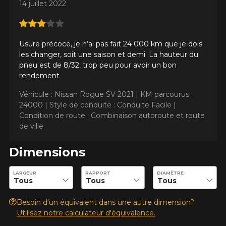
14 juillet 2022
Usure précoce, je n’ai pas fait 24 000 km que je dois
les changer, soit une saison et demi. La hauteur du
pneu est de 8/32, trop peu pour avoir un bon
rendement
Véhicule : Nissan Rogue SV 2021 |
KM parcourus :
24000 |
Style de conduite : Conduite Facile |
Condition de route : Combinaison autoroute et route
de ville
Dimensions
Entrez les dimensions souhaitées pour vérifier la disponibilité 
LARGEUR
RAPPORT
DIAMÈTRE
AJOUTER UN AVIS
Besoin d'un équivalent dans une autre dimension?
Clo
Utilisez notre calculateur d'équivalence.