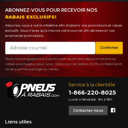
ABONNEZ-VOUS POUR RECEVOIR NOS
RABAIS EXCLUSIFS!
Abonnez-vous à notre infolettre afin d'obtenir nos promotions et rabais
exclusifs. Vous n'avez qu'à inscrire votre courriel afin de recevoir nos
prochaines promotions.
Courriel
Confirmer
Nous nous engageons à vous envoyer seulement des promotions ou
rabais avantageux pour vous. Votre courriel restera 100% confidentiel et
ne sera jamais partagé ou vendu.
Service à la clientèle
1-866-220-8025
Lundi à Vendredi : 8h à 18h
Face
Contactez-nous
Liens utiles