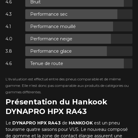
Bruit
UR
Performance sec
TAXES.
Performance mouillé
UR
TAXES.
Performance neige
Performance glace
Tenue de route
UR
TAXES.
L'évaluation est effectué entre des pneus comparable et de même
gamme. Elle n'est donc pas comparable aux produits de catégories ou
gammes différentes.
Présentation du Hankook
DYNAPRO HPX RA43
Le
DYNAPRO HPX RA43
de
HANKOOK
est un pneu
AJOUTER UN AVIS
tourisme quatre saisons pour VUS. Le nouveau composé
Clo
de gomme et la zone de contact élargie assurent une