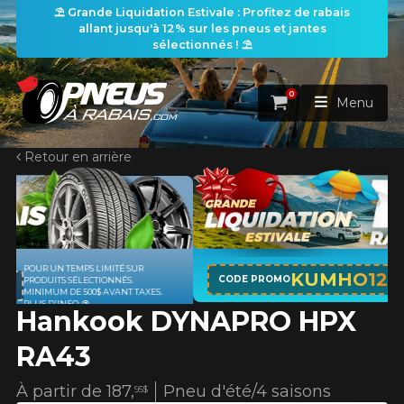
⛱️ Grande Liquidation Estivale : Profitez de rabais
allant jusqu'à 12% sur les pneus et jantes
sélectionnés ! ⛱️
0
Panier
Menu
Retour en arrière
ACCUEIL
PNEUS
ROUES
APPLICABLE SUR TOUT ACHAT DE 4
RECHERCHE DE PNEUS
KUMHO12
VOIR TOUT
CODE PROMO
PNEUS DE MARQUE KUMHO*
PLUS
S.
D'INFO
Hankook DYNAPRO HPX
ENSEMBLES
Rechercher par
RECHERCHE DE ROUES
VOIR TOUT
Par dimensions
Par véhicule
RA43
PROMOTIONS
RECHERCHE D'ENSEMBLES
Recherche par dimensions
LARGEUR
RAPPORT
DIAMÈTRE
Par véhicule
Par dimensions
À partir de
187,
Pneu d'été/4 saisons
95$
PNEUS & JANTES