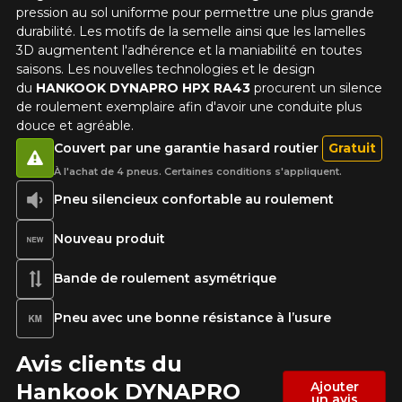
Votre avis concernant le
pression au sol uniforme pour permettre une plus grande
DYNAPRO HPX RA43
durabilité. Les motifs de la semelle ainsi que les lamelles
3D augmentent l'adhérence et la maniabilité en toutes
Nom
saisons. Les nouvelles technologies et le design
du
HANKOOK
DYNAPRO HPX RA43
procurent un silence
de roulement exemplaire afin d'avoir une conduite plus
douce et agréable.
Couvert par une garantie hasard routier
Gratuit
Courriel
À l'achat de 4 pneus. Certaines conditions s'appliquent.
Pneu silencieux confortable au roulement
Votre véhicule
Nouveau produit
Année
Bande de roulement asymétrique
Pneu avec une bonne résistance à l’usure
Marque
Avis clients du
Hankook DYNAPRO
Ajouter
un avis