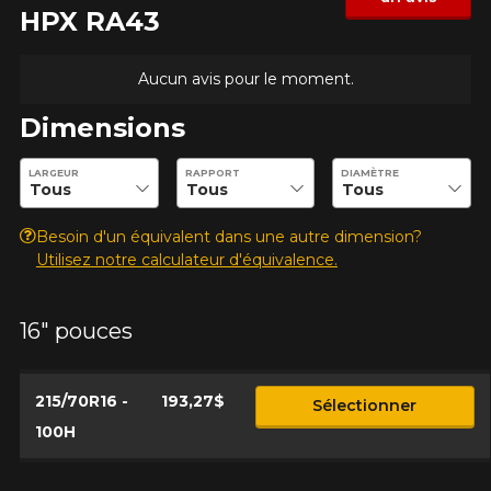
HPX RA43
Modèle
Aucun avis pour le moment.
Dimensions
Option
Entrez les dimensions souhaitées pour vérifier la disponibilité 
LARGEUR
RAPPORT
DIAMÈTRE
Besoin d'un équivalent dans une autre dimension?
Utilisez notre calculateur d'équivalence.
KM parcourus
16" pouces
VOICI LES DIMENSIONS POUR VOTRE VÉHICULE
Fe
Style de conduite
215/70R16 -
193,27$
Sélectionner
Que magasinez-vous?
100H
Condition de route