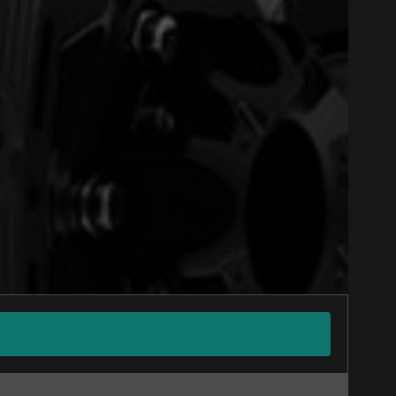
Close