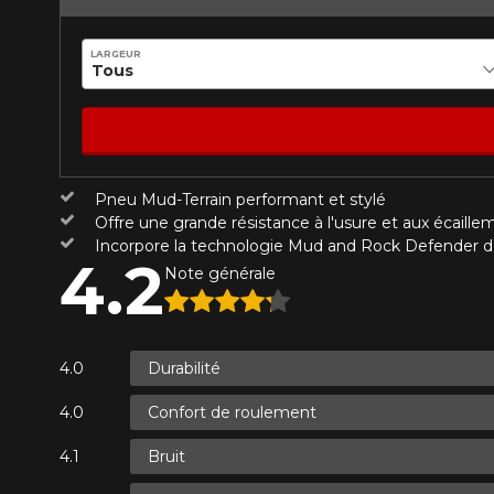
Année
LARGEUR
KM parcourus
VOICI LES DIMENSIONS POUR 
Pneu Mud-Terrain performant et stylé
Votre avis
Que magasinez-vous?
Offre une grande résistance à l'usure et aux écaille
Note
Incorpore la technologie Mud and Rock Defender 
4.2
1
2
3
4
5
Note générale
Malheureusement, 
présentement. Nous
Commentaire
service à la client
Durabilité
1-866-220-802
Confort de roulement
*Attention cette dimension représent
Envoyer
Annuler
Bruit
véhicule directement avant de co