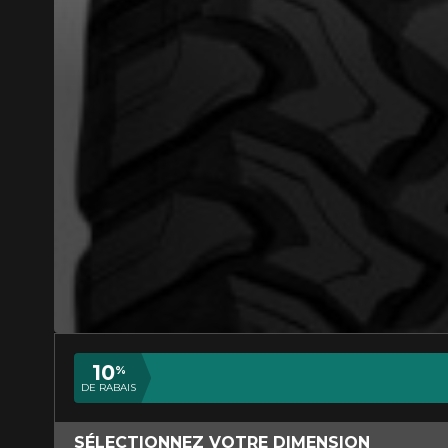
AJOUTER UN AVIS
Votre avis con
Nom
10
%
DE RABAIS
Votre véhicule
SÉLECTIONNEZ VOTRE DIMENSION