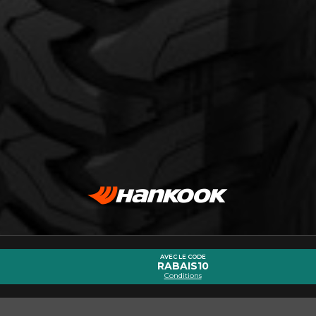
cernant le DYNAPRO MT2 (RT05)
Courriel
AVEC LE CODE
RABAIS10
Conditions