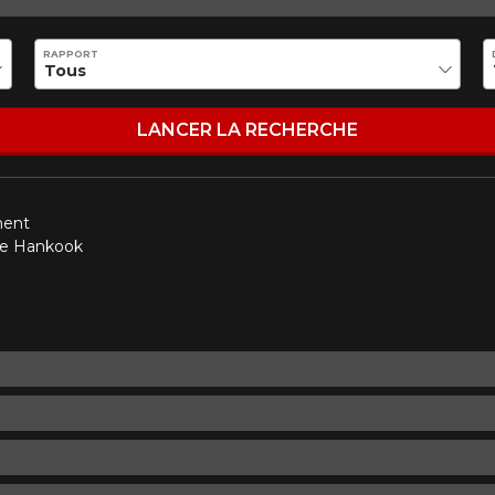
Marque
Modèle
RAPPORT
Style de conduite
Condition de route
VOTRE VÉHICULE
LANCER LA RECHERCHE
ment
de Hankook
aucun résultat ne convenant parfaitement à votre recherche n'e
 aimerions vous aider à trouver le produit qu'il vous faut. N'hés
èle, qui se fera un plaisir de rechercher des options pour votre con
5
e une possibilité d'équipement pour votre véhicule, vous devez vérifier l'exacti
mmander.