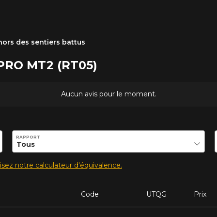
ors des sentiers battus
APRO MT2 (RT05)
Aucun avis pour le moment.
ilité de ce produit.
RAPPORT
lisez notre calculateur d'équivalence.
Code
UTQG
Prix