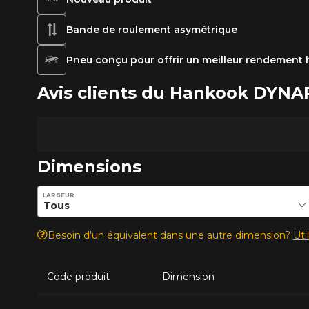
Bande de roulement asymétrique
Pneu conçu pour offrir un meilleur rendement h
Avis clients du Hankook DYN
Dimensions
Entrez les dimensions souhaitées pour vérifier la disponib
LARGEUR
Besoin d'un équivalent dans une autre dimension?
Uti
Code produit
Dimension