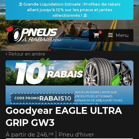
⛱️ Grande Liquidation Estivale : Profitez de rabais
allant jusqu'à 12% sur les pneus et jantes
sélectionnés ! ⛱️
0
Panier
Menu
Retour en arrière
ACCUEIL
PNEUS
ROUES
RECHERCHE DE PNEUS
VOIR TOUT
Goodyear EAGLE ULTRA
ENSEMBLES
Rechercher par
RECHERCHE DE ROUES
VOIR TOUT
Par dimensions
Par véhicule
GRIP GW3
PROMOTIONS
RECHERCHE D'ENSEMBLES
Recherche par dimensions
LARGEUR
RAPPORT
DIAMÈTRE
Par véhicule
Par dimensions
À partir de
246,
Pneu d'hiver
26$
PNEUS & JANTES