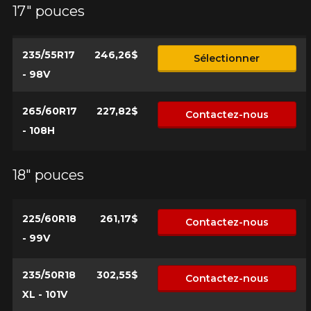
17" pouces
235/55R17
246,26$
Sélectionner
- 98V
265/60R17
227,82$
Contactez-nous
- 108H
18" pouces
225/60R18
261,17$
Contactez-nous
- 99V
235/50R18
302,55$
Contactez-nous
XL - 101V