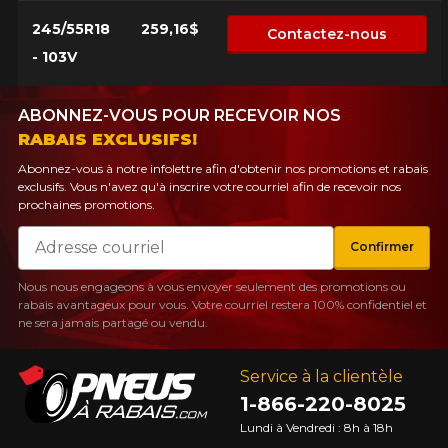
245/55R18
259,16$
Contactez-nous
- 103V
ABONNEZ-VOUS POUR RECEVOIR NOS
RABAIS EXCLUSIFS!
Abonnez-vous à notre infolettre afin d'obtenir nos promotions et rabais
exclusifs. Vous n'avez qu'à inscrire votre courriel afin de recevoir nos
prochaines promotions.
Courriel
Confirmer
Nous nous engageons à vous envoyer seulement des promotions ou
rabais avantageux pour vous. Votre courriel restera 100% confidentiel et
ne sera jamais partagé ou vendu.
Service à la clientèle
1-866-220-8025
Lundi à Vendredi : 8h à 18h