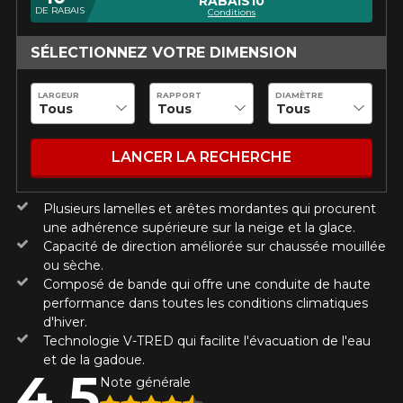
RABAIS10
Utilisez notre outil de recherche pas
DE RABAIS
Conditions
véhicule pour une compatibilité
Calculateur de décalage de jantes
PROMOTIONS EN COURS
garantie*.
L'entretien de vos pneus
SÉLECTIONNEZ VOTRE DIMENSION
LIVRAISON RAPIDE
Votre véhicule
Votre ensemble de pneus et jantes vous
INFORMATIONS
Année
LARGEUR
RAPPORT
DIAMÈTRE
sera livré rapidement.
Qui sommes-nous ?
PROMOTIONS EN COURS
LANCER LA RECHERCHE
Procédures d'achat
Méthodes de paiement
Marque
Protection contre les hasards routiers
Plusieurs lamelles et arêtes mordantes qui procurent
une adhérence supérieure sur la neige et la glace.
Politique de retour
Capacité de direction améliorée sur chaussée mouillée
Foire aux questions
ou sèche.
Modèle
Composé de bande qui offre une conduite de haute
performance dans toutes les conditions climatiques
d'hiver.
Technologie V-TRED qui facilite l'évacuation de l'eau
et de la gadoue.
Option
4.5
POUR UN TEMPS LIMITÉ SUR
Note générale
RABAIS10
PRODUITS SÉLECTIONNÉS.
CODE PROMO
MINIMUM DE 500$ AVANT TAXES.