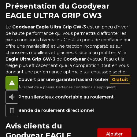
Commentaire
rechercher des options pour votre
Présentation du Goodyear
configuration.
EAGLE ULTRA GRIP GW3
1-866-220-8025
Le
Goodyear
Eagle Ultra Grip GW-3
est un pneu d'hiver
de haute performance qui vous permettra d'affronter les
*Attention cette dimension représente une possibilité
Envoyer
pires conditions hivernales. C'est un pneu de confiance qui
d'équipement pour votre véhicule, vous devez vérifier
l'exactitude de l'information sur votre véhicule directement
offre une maniabilité et une traction incomparables sur
Annuler
avant de commander.
chaussées mouillées et glacées. Grâce à un profil en V, le
Eagle Ultra Grip GW-3
de
Goodyear
évacue l'eau et la
neige plus efficacement que la compétition, tout en vous
donnant une performance optimale sur chaussée sèche.
Couvert par une garantie hasard routier
Gratuit
À l'achat de 4 pneus. Certaines conditions s'appliquent.
Pneu silencieux confortable au roulement
Bande de roulement directionnel
Avis clients du
Goodyear EAGLE
Ajouter