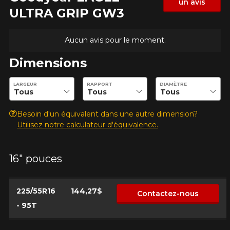
un avis
ULTRA GRIP GW3
Aucun avis pour le moment.
Dimensions
Entrez les dimensions souhaitées pour vérifier la disponibilité 
LARGEUR
RAPPORT
DIAMÈTRE
Besoin d'un équivalent dans une autre dimension?
Utilisez notre calculateur d'équivalence.
16" pouces
225/55R16
144,27$
Contactez-nous
- 95T