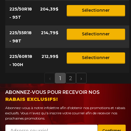
225/50R18
204,39$
Sélectionner
- 95T
225/55R18
214,79$
Sélectionner
- 98T
225/60R18
212,99$
Sélectionner
- 100H
‹
1
2
›
Previous
Next
ABONNEZ-VOUS POUR RECEVOIR NOS
RABAIS EXCLUSIFS!
Abonnez-vous à notre infolettre afin d'obtenir nos promotions et rabais
exclusifs. Vous n'avez qu'à inscrire votre courriel afin de recevoir nos
prochaines promotions.
Courriel
Confirmer