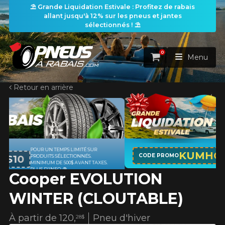
⛱️ Grande Liquidation Estivale : Profitez de rabais
allant jusqu'à 12% sur les pneus et jantes
sélectionnés ! ⛱️
0
Panier
Menu
Retour en arrière
ACCUEIL
PNEUS
ROUES
APPLICABLE SUR TOUT ACHAT DE 4
RECHERCHE DE PNEUS
KUMHO12
VOIR TOUT
CODE PROMO
PNEUS DE MARQUE KUMHO*
PLUS
D'INFO
Cooper EVOLUTION
ENSEMBLES
Rechercher par
RECHERCHE DE ROUES
VOIR TOUT
Par dimensions
Par véhicule
WINTER (CLOUTABLE)
PROMOTIONS
RECHERCHE D'ENSEMBLES
Recherche par dimensions
LARGEUR
RAPPORT
DIAMÈTRE
Par véhicule
Par dimensions
À partir de
120,
Pneu d'hiver
28$
PNEUS & JANTES