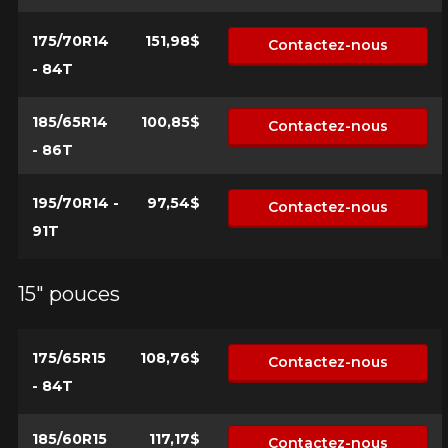
175/70R14
151,98$
Contactez-nous
- 84T
Courriel
185/65R14
100,85$
Contactez-nous
- 86T
Votre véhicule
195/70R14 -
97,54$
Année
Contactez-nous
91T
15" pouces
Marque
175/65R15
108,76$
Contactez-nous
- 84T
Modèle
185/60R15
117,17$
Contactez-nous