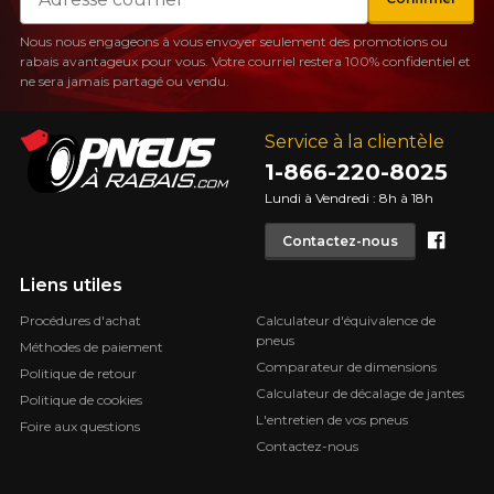
Nous nous engageons à vous envoyer seulement des promotions ou
rabais avantageux pour vous. Votre courriel restera 100% confidentiel et
ne sera jamais partagé ou vendu.
Service à la clientèle
1-866-220-8025
Lundi à Vendredi : 8h à 18h
Face
Contactez-nous
Liens utiles
Procédures d'achat
Calculateur d'équivalence de
pneus
Méthodes de paiement
Comparateur de dimensions
Politique de retour
Calculateur de décalage de jantes
Politique de cookies
L'entretien de vos pneus
Foire aux questions
Contactez-nous