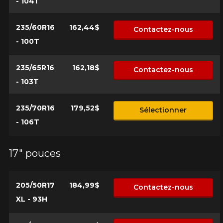
- 104T
235/60R16
162,44$
Contactez-nous
- 100T
235/65R16
162,18$
Contactez-nous
- 103T
235/70R16
179,52$
Sélectionner
- 106T
17" pouces
205/50R17
184,99$
Contactez-nous
XL - 93H