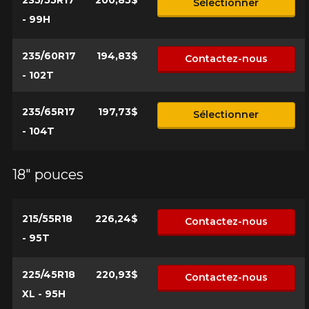
Sélectionner
- 99H
235/60R17
194,83$
Contactez-nous
- 102T
235/65R17
197,73$
Sélectionner
- 104T
18" pouces
215/55R18
226,24$
Contactez-nous
- 95T
225/45R18
220,93$
Contactez-nous
XL - 95H