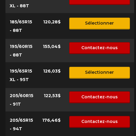
XL - 88T
Option
185/65R15
120,28$
Sélectionner
- 88T
195/60R15
155,04$
Contactez-nous
KM parcourus
- 88T
195/65R15
126,03$
VOICI LES DIMENSIONS POUR VOTRE VÉHICULE
Sélectionner
Fe
Style de conduite
XL - 95T
Que magasinez-vous?
205/60R15
122,53$
Contactez-nous
- 91T
Condition de route
205/65R15
176,46$
Contactez-nous
Malheureusement, aucun résultat ne
- 94T
convenant parfaitement à votre
Votre avis
recherche n'est disponible en ligne