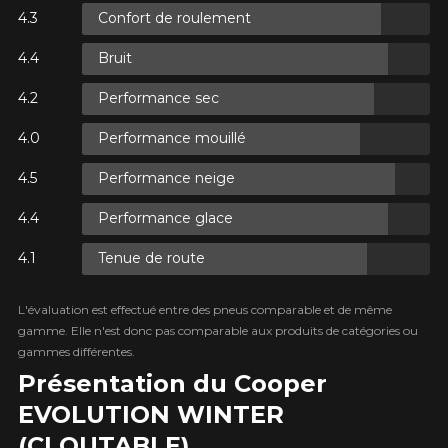
Confort de roulement
Bruit
ES.
Performance sec
ES.
Performance mouillé
Performance neige
Performance glace
XES.
Tenue de route
L'évaluation est effectué entre des pneus comparable et de même
gamme. Elle n'est donc pas comparable aux produits de catégories ou
gammes différentes.
Présentation du Cooper
EVOLUTION WINTER
(CLOUTABLE)