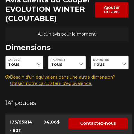
EVOLUTION WINTER
Ajouter
un avis
(CLOUTABLE)
Aucun avis pour le moment.
Dimensions
Entrez les dimensions souhaitées pour vérifier la disponibilité 
LARGEUR
RAPPORT
DIAMÈTRE
Besoin d'un équivalent dans une autre dimension?
Utilisez notre calculateur d'équivalence.
AJOUTER UN AVIS
Clo
Votre avis concernant le
14" pouces
EVOLUTION WINTER
(CLOUTABLE)
175/65R14
94,86$
Contactez-nous
- 82T
Nom