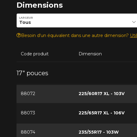
Dimensions
Entrez les dimensions souhaitées pour vérifier la disponib
LARGEUR
Besoin d'un équivalent dans une autre dimension?
Uti
Code produit
Dimension
17" pouces
88072
225/60R17 XL - 103V
88073
225/65R17 XL - 106V
88074
235/55R17 - 103W