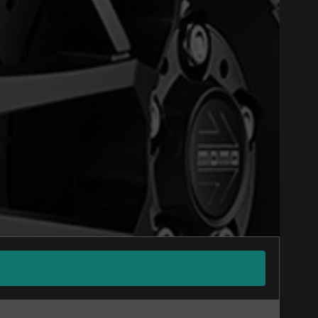
Close
Option