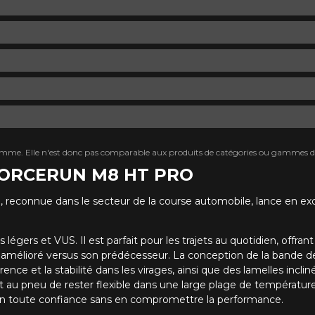
mme. Elle n'est donc pas comparable aux produits de catégories ou gammes di
 FORCERUN M8 HT PRO
O
, reconnue dans le secteur de la course automobile, lance en e
 légers et VUS. Il est parfait pour les trajets au quotidien, off
 tout amélioré versus son prédécesseur. La conception de la 
nce et la stabilité dans les virages, ainsi que des lamelles inc
t au pneu de rester flexible dans une large plage de températ
r en toute confiance sans en compromettre la performance.