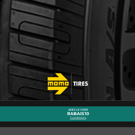
cernant le FORCERUN M8 HT PRO
Courriel
AVEC LE CODE
RABAIS10
Conditions
Marque
Modèle