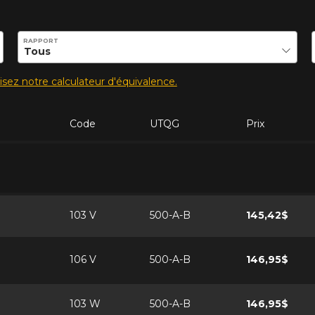
ilité de ce produit.
RAPPORT
lisez notre calculateur d'équivalence.
Code
UTQG
Prix
103 V
500-A-B
145,42$
106 V
500-A-B
146,95$
103 W
500-A-B
146,95$