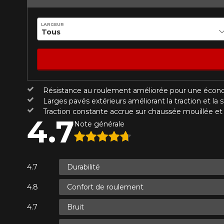
LARGEUR
KM parcourus
VOICI LES DIMENSIONS POUR 
Votre avis
Que magasinez-vous?
Résistance au roulement améliorée pour une écono
Note
Larges pavés extérieurs améliorant la traction et la st
1
2
3
4
5
Traction constante accrue sur chaussée mouillée e
4.7
Malheureusement, 
Note générale
présentement. Nous
Commentaire
service à la client
1-866-220-802
Durabilité
Confort de roulement
*Attention cette dimension représent
Envoyer
Annuler
véhicule directement avant de co
Bruit