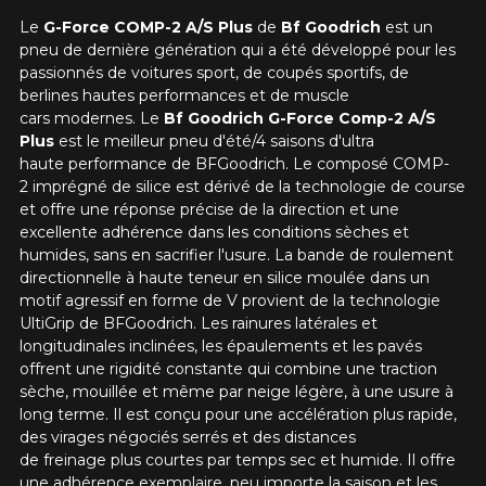
Le
G-Force COMP-2 A/S Plus
de
Bf Goodrich
est un
pneu de dernière génération qui a été développé pour les
passionnés de voitures sport, de coupés sportifs, de
berlines hautes performances et de muscle
cars modernes.
Le
Bf Goodrich
G-Force Comp-2 A/S
Plus
est le meilleur pneu d'été/4 saisons d'ultra
haute performance de BFGoodrich. Le composé COMP-
2 imprégné de silice est dérivé de la technologie de course
et offre une réponse précise de la direction et une
excellente adhérence dans les conditions sèches et
humides, sans en sacrifier l'usure.
La bande de roulement
directionnelle à haute teneur en silice moulée dans un
motif agressif en forme de V provient de la technologie
UltiGrip de BFGoodrich. Les rainures latérales et
longitudinales inclinées, les épaulements et les pavés
offrent une rigidité constante qui combine une traction
sèche, mouillée et même par neige légère, à une usure à
long terme.
Il est conçu pour une accélération plus rapide,
des virages négociés serrés et des distances
de freinage plus courtes par temps sec et humide.
Il offre
une adhérence exemplaire, peu importe la saison et les