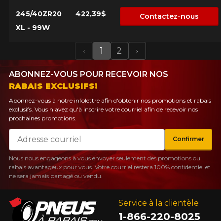
245/40ZR20
422,39$
Contactez-nous
XL - 99W
‹
1
2
›
Previous
Next
ABONNEZ-VOUS POUR RECEVOIR NOS
RABAIS EXCLUSIFS!
Abonnez-vous à notre infolettre afin d'obtenir nos promotions et rabais
exclusifs. Vous n'avez qu'à inscrire votre courriel afin de recevoir nos
prochaines promotions.
Courriel
Confirmer
Nous nous engageons à vous envoyer seulement des promotions ou
rabais avantageux pour vous. Votre courriel restera 100% confidentiel et
ne sera jamais partagé ou vendu.
Service à la clientèle
1-866-220-8025