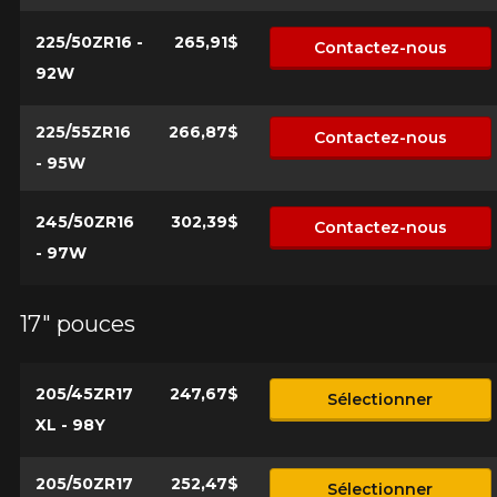
225/50ZR16 -
265,91$
Contactez-nous
92W
Marque
225/55ZR16
266,87$
Contactez-nous
- 95W
Modèle
245/50ZR16
302,39$
Contactez-nous
- 97W
Option
17" pouces
205/45ZR17
247,67$
Sélectionner
KM parcourus
XL - 98Y
205/50ZR17
252,47$
Sélectionner