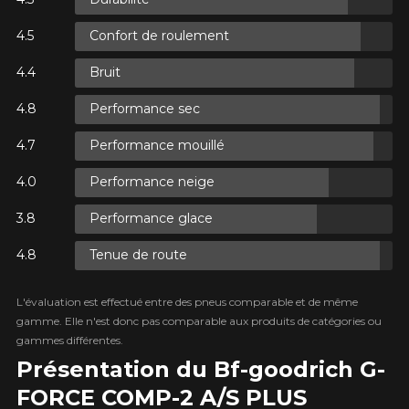
Confort de roulement
XES.
Bruit
XES.
Performance sec
Performance mouillé
Performance neige
Performance glace
XES.
Tenue de route
L'évaluation est effectué entre des pneus comparable et de même
gamme. Elle n'est donc pas comparable aux produits de catégories ou
gammes différentes.
Présentation du Bf-goodrich G-
FORCE COMP-2 A/S PLUS