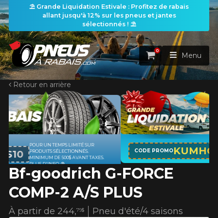
⛱️ Grande Liquidation Estivale : Profitez de rabais
allant jusqu'à 12% sur les pneus et jantes
sélectionnés ! ⛱️
0
Panier
Menu
Retour en arrière
ACCUEIL
PNEUS
ROUES
APPLICABLE SUR TOUT ACHAT DE 4
RECHERCHE DE PNEUS
KUMHO12
VOIR TOUT
CODE PROMO
PNEUS DE MARQUE KUMHO*
PLUS
D'INFO
Bf-goodrich G-FORCE
ENSEMBLES
Rechercher par
RECHERCHE DE ROUES
VOIR TOUT
Par dimensions
Par véhicule
COMP-2 A/S PLUS
PROMOTIONS
RECHERCHE D'ENSEMBLES
Recherche par dimensions
LARGEUR
RAPPORT
DIAMÈTRE
Par véhicule
Par dimensions
À partir de
244,
Pneu d'été/4 saisons
79$
PNEUS & JANTES