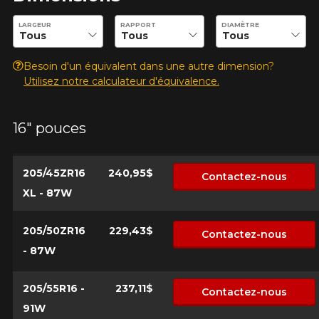
Entrez les dimensions souhaitées pour vérifier la disponibilité 
LARGEUR
RAPPORT
DIAMÈTRE
Besoin d'un équivalent dans une autre dimension?
AJOUTER UN AVIS
Cl
Utilisez notre calculateur d'équivalence.
Votre avis concernant le G-
FORCE COMP-2 A/S PLUS
16" pouces
Nom
205/45ZR16
240,95$
Contactez-nous
XL - 87W
Courriel
205/50ZR16
229,43$
Contactez-nous
- 87W
Votre véhicule
205/55R16 -
237,11$
Contactez-nous
Année
91W