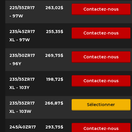
d'équipement pour votre véhicule, vous devez vérifier
l'exactitude de l'information sur votre véhicule directement
225/55ZR17
263,02$
Contactez-nous
Annuler
avant de commander.
- 97W
235/45ZR17
255,35$
Contactez-nous
XL - 97W
235/50ZR17
269,75$
Contactez-nous
- 96Y
235/55ZR17
198,72$
Contactez-nous
XL - 103Y
235/55ZR17
266,87$
Sélectionner
XL - 103W
245/40ZR17
293,75$
Contactez-nous