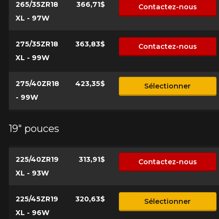
265/35ZR18
366,71$
Contactez-nous
XL - 97W
275/35ZR18
363,83$
Contactez-nous
XL - 99W
275/40ZR18
423,35$
Sélectionner
- 99W
19" pouces
225/40ZR19
313,91$
Contactez-nous
XL - 93W
225/45ZR19
320,63$
Sélectionner
XL - 96W