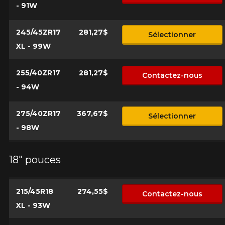
- 91W
245/45ZR17
281,27$
Sélectionner
XL - 99W
255/40ZR17
281,27$
Contactez-nous
- 94W
275/40ZR17
367,67$
Sélectionner
- 98W
18" pouces
215/45R18
274,55$
Contactez-nous
XL - 93W