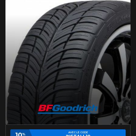
BLOGUE
REMISES POSTALES
Recherche par véhicule
VOIR TOUT
ANNÉE
MARQUE
Ajouter une dimension différente pour l'arrière
Recherche par véhicule
ANNÉE
MARQUE
Saison
Pneus d'été/4 saisons
INFORMATIONS
Il n'y a aucune remise postale disponible en ce moment. Veuillez
MODÈLE
OPTION
Pneus d'hiver
revenir plus tard.
MODÈLE
OPTION
CONTACT
BLOGUE
LANCER LA RECHERCHE
VOIR TOUT
PNEUS ET ROUES EN SOLDE
LANCER LA RECHERCHE
Saison
Pneus d'été/4 saisons
English
Firestone Firehawk Indy 500 V2 : le pneu sport
Pneus d'hiver
d'été qui a tout pour plaire
PNEUS EN VEDETTE
ROUES PAR MARQUE
Suivre ma commande
Lire la suite
LANCER LA RECHERCHE
Kumho : Une marque de pneus de confiance
DEFENDER 2
FIREHAWK
pour tous vos besoins
221,
INDY 500 V2
95$
À partir de
POURQUOI ACHETER UN ENSEMBLE?
Lire la suite
145,
95$
À partir de
ASSEMBLAGE GRATUIT
Les pneus seront montés et balancés
OUTILS
EXTREME​
SCORPION AS
PROMOTIONS EN COURS
gratuitement sur les jantes. Votre
CONTACT DWS
PLUS 3
ensemble sera prêt à être installé.
194,
06 PLUS
83$
À partir de
Calculateur d'équivalence de pneus
COMPATIBILITÉ GARANTIE*
230,
99$
À partir de
PROMOTIONS EN COURS
AVEC LE CODE
10
%
Comparateur de dimensions