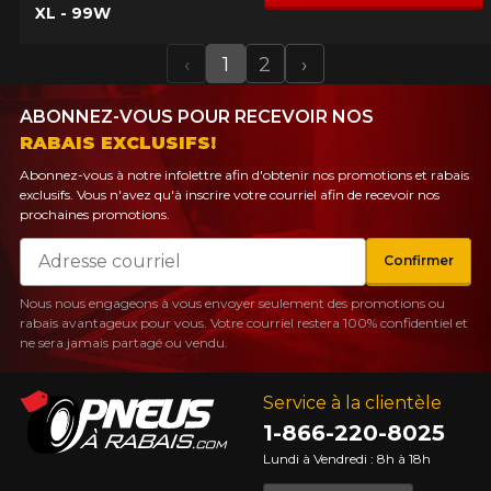
XL - 99W
‹
1
2
›
Previous
Next
ABONNEZ-VOUS POUR RECEVOIR NOS
RABAIS EXCLUSIFS!
Abonnez-vous à notre infolettre afin d'obtenir nos promotions et rabais
exclusifs. Vous n'avez qu'à inscrire votre courriel afin de recevoir nos
prochaines promotions.
Courriel
Confirmer
Nous nous engageons à vous envoyer seulement des promotions ou
rabais avantageux pour vous. Votre courriel restera 100% confidentiel et
ne sera jamais partagé ou vendu.
Service à la clientèle
1-866-220-8025
Lundi à Vendredi : 8h à 18h