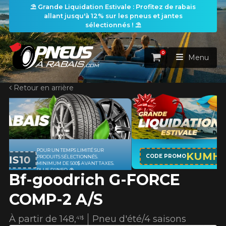
⛱️ Grande Liquidation Estivale : Profitez de rabais
allant jusqu'à 12% sur les pneus et jantes
sélectionnés ! ⛱️
0
Panier
Menu
Retour en arrière
ACCUEIL
PNEUS
ROUES
APPLICABLE SUR TOUT ACHAT DE 4
RECHERCHE DE PNEUS
KUMHO12
VOIR TOUT
CODE PROMO
PNEUS DE MARQUE KUMHO*
PLUS
D'INFO
Bf-goodrich G-FORCE
ENSEMBLES
Rechercher par
RECHERCHE DE ROUES
VOIR TOUT
Par dimensions
Par véhicule
COMP-2 A/S
PROMOTIONS
RECHERCHE D'ENSEMBLES
Recherche par dimensions
LARGEUR
RAPPORT
DIAMÈTRE
Par véhicule
Par dimensions
À partir de
148,
Pneu d'été/4 saisons
41$
PNEUS & JANTES