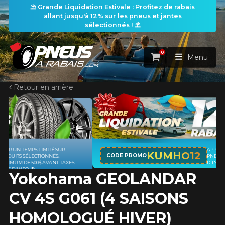
⛱️ Grande Liquidation Estivale : Profitez de rabais
allant jusqu'à 12% sur les pneus et jantes
sélectionnés ! ⛱️
0
Panier
Menu
Retour en arrière
ACCUEIL
PNEUS
ROUES
APPLICABLE SUR TOUT ACHAT DE 4
RECHERCHE DE PNEUS
KUMHO12
VOIR TOUT
CODE PROMO
PNEUS DE MARQUE KUMHO*
PLUS
D'INFO
Yokohama GEOLANDAR
ENSEMBLES
Rechercher par
RECHERCHE DE ROUES
VOIR TOUT
Par dimensions
Par véhicule
CV 4S G061 (4 SAISONS
PROMOTIONS
RECHERCHE D'ENSEMBLES
Recherche par dimensions
LARGEUR
RAPPORT
DIAMÈTRE
Par véhicule
Par dimensions
HOMOLOGUÉ HIVER)
PNEUS & JANTES