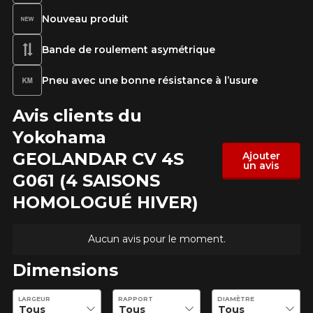
Nouveau produit
Marque
Bande de roulement asymétrique
Pneu avec une bonne résistance à l’usure
Modèle
Avis clients du
Yokohama
GEOLANDAR CV 4S
Ajouter
un avis
Option
G061 (4 SAISONS
HOMOLOGUÉ HIVER)
Aucun avis pour le moment.
KM parcourus
Dimensions
VOICI LES DIMENSIONS POUR VOTRE VÉHICULE
Entrez les dimensions souhaitées pour vérifier la disponibilité 
LARGEUR
RAPPORT
DIAMÈTRE
Fe
Style de conduite