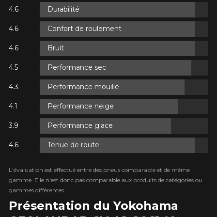
Durabilité
R
Confort de roulement
AXES.
R
Bruit
AXES.
Performance sec
Performance mouillé
Performance neige
R
AXES.
Performance glace
Tenue de route
L'évaluation est effectué entre des pneus comparable et de même
gamme. Elle n'est donc pas comparable aux produits de catégories ou
gammes différentes.
Présentation du Yokohama
AJOUTER UN AVIS