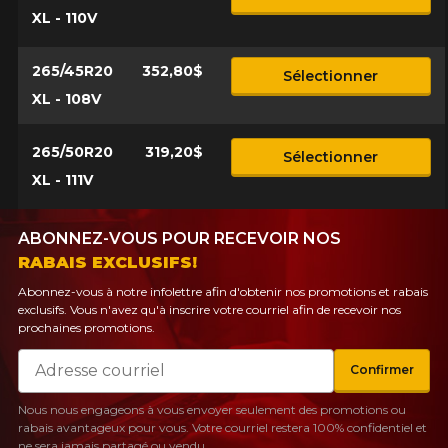
XL - 110V
265/45R20
352,80$
Sélectionner
XL - 108V
265/50R20
319,20$
Sélectionner
XL - 111V
ABONNEZ-VOUS POUR RECEVOIR NOS
RABAIS EXCLUSIFS!
Abonnez-vous à notre infolettre afin d'obtenir nos promotions et rabais
exclusifs. Vous n'avez qu'à inscrire votre courriel afin de recevoir nos
prochaines promotions.
Courriel
Confirmer
Nous nous engageons à vous envoyer seulement des promotions ou
rabais avantageux pour vous. Votre courriel restera 100% confidentiel et
ne sera jamais partagé ou vendu.