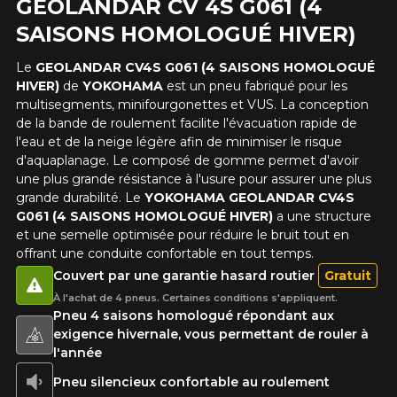
GEOLANDAR CV 4S G061 (4
Clo
SAISONS HOMOLOGUÉ HIVER)
Votre avis concernant le
GEOLANDAR CV 4S G061 (4
Le
GEOLANDAR CV4S G061 (4 SAISONS HOMOLOGUÉ
HIVER)
de
YOKOHAMA
est un pneu fabriqué pour les
SAISONS HOMOLOGUÉ
multisegments, minifourgonettes et VUS. La conception
HIVER)
de la bande de roulement facilite l'évacuation rapide de
l'eau et de la neige légère afin de minimiser le risque
Nom
d'aquaplanage. Le composé de gomme permet d'avoir
une plus grande résistance à l'usure pour assurer une plus
grande durabilité. Le
YOKOHAMA GEOLANDAR CV4S
G061 (4 SAISONS HOMOLOGUÉ HIVER)
a une structure
et une semelle optimisée pour réduire le bruit tout en
Courriel
offrant une conduite confortable en tout temps.
Couvert par une garantie hasard routier
Gratuit
À l'achat de 4 pneus. Certaines conditions s'appliquent.
Pneu 4 saisons homologué répondant aux
Votre véhicule
exigence hivernale, vous permettant de rouler à
Année
l'année
Pneu silencieux confortable au roulement