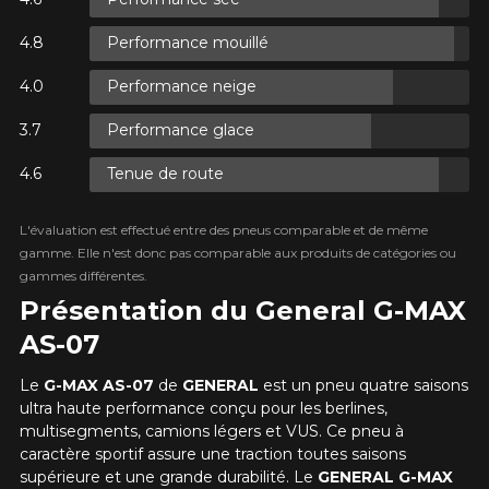
R
Performance mouillé
AXES.
Performance neige
XES.
Performance glace
Tenue de route
L'évaluation est effectué entre des pneus comparable et de même
R
gamme. Elle n'est donc pas comparable aux produits de catégories ou
AXES.
gammes différentes.
Présentation du General G-MAX
AS-07
Le
G-MAX AS-07
de
GENERAL
est un pneu quatre saisons
ultra haute performance conçu pour les berlines,
multisegments, camions légers et VUS. Ce pneu à
caractère sportif assure une traction toutes saisons
supérieure et une grande durabilité. Le
GENERAL
G-MAX