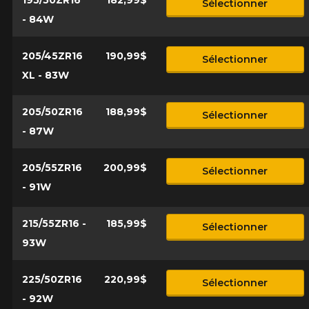
195/50ZR16
182,99$
Sélectionner
- 84W
Nom
205/45ZR16
190,99$
Sélectionner
XL - 83W
Courriel
205/50ZR16
188,99$
Sélectionner
- 87W
Votre véhicule
205/55ZR16
200,99$
Sélectionner
Année
- 91W
215/55ZR16 -
185,99$
Sélectionner
Marque
93W
225/50ZR16
220,99$
Sélectionner
- 92W