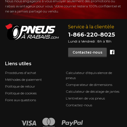
Nous nous engageons à vous envoyer seulement des promotions ou
rabais avantageux pour vous. Votre courriel restera 100% confidentiel et
ne sera jamais partagé ou vendu.
Service à la clientèle
1-866-220-8025
Lundi à Vendredi : 8h à 18h
Face
Contactez-nous
Liens utiles
Procédures d'achat
Calculateur d'équivalence de
pneus
Méthodes de paiement
Comparateur de dimensions
Politique de retour
Calculateur de décalage de jantes
Politique de cookies
L'entretien de vos pneus
Foire aux questions
Contactez-nous