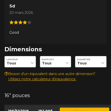
Sd
20 mars 2026
Good
Dimensions
Entrez les dimensions souhaitées pour vérifier la disponibilité 
LARGEUR
RAPPORT
DIAMÈTRE
Besoin d'un équivalent dans une autre dimension?
Utilisez notre calculateur d'équivalence.
AJOUTER UN AVIS
16" pouces
Clo
Votre avis concernant le G-
MAX AS-07