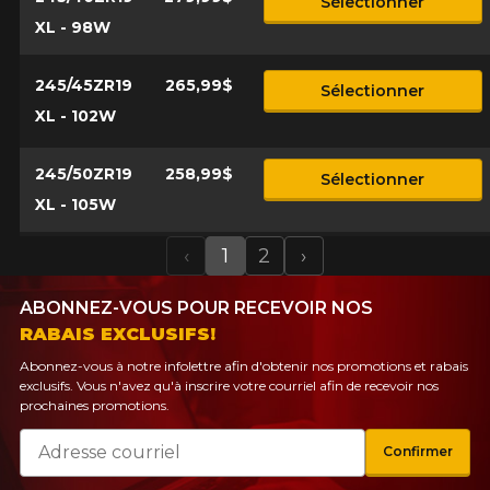
Sélectionner
XL - 98W
245/45ZR19
265,99$
Sélectionner
XL - 102W
245/50ZR19
258,99$
Sélectionner
XL - 105W
‹
1
2
›
Previous
Next
ABONNEZ-VOUS POUR RECEVOIR NOS
RABAIS EXCLUSIFS!
Abonnez-vous à notre infolettre afin d'obtenir nos promotions et rabais
exclusifs. Vous n'avez qu'à inscrire votre courriel afin de recevoir nos
prochaines promotions.
Courriel
Confirmer