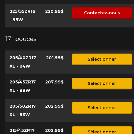
Modèle
225/55ZR16
220,99$
Contactez-nous
- 95W
Option
17" pouces
205/40ZR17
201,99$
Sélectionner
KM parcourus
XL - 84W
205/45ZR17
207,99$
VOICI LES DIMENSIONS POUR VOTRE VÉHICULE
Sélectionner
Fe
Style de conduite
XL - 88W
Que magasinez-vous?
205/50ZR17
202,99$
Sélectionner
XL - 93W
Condition de route
215/45ZR17
202,99$
Sélectionner
Malheureusement, aucun résultat ne