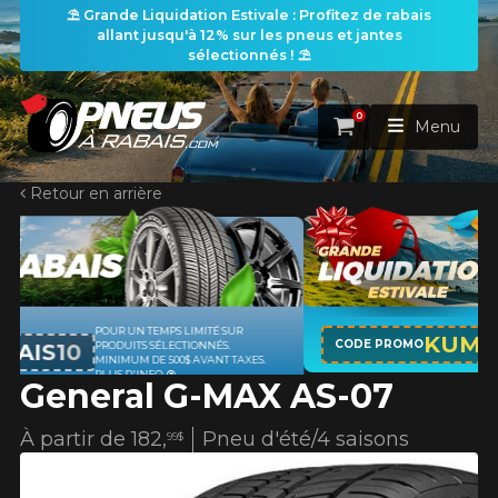
⛱️ Grande Liquidation Estivale : Profitez de rabais
allant jusqu'à 12% sur les pneus et jantes
sélectionnés ! ⛱️
0
Panier
Menu
Retour en arrière
ACCUEIL
PNEUS
ROUES
APPLICABLE SUR TOUT ACHAT DE 4
RECHERCHE DE PNEUS
KUMHO12
VOIR TOUT
CODE PROMO
PNEUS DE MARQUE KUMHO*
PLUS
.
D'INFO
General G-MAX AS-07
ENSEMBLES
Rechercher par
RECHERCHE DE ROUES
VOIR TOUT
Par dimensions
Par véhicule
À partir de
182,
Pneu d'été/4 saisons
99$
PROMOTIONS
RECHERCHE D'ENSEMBLES
Recherche par dimensions
LARGEUR
RAPPORT
DIAMÈTRE
Par véhicule
Par dimensions
PNEUS & JANTES