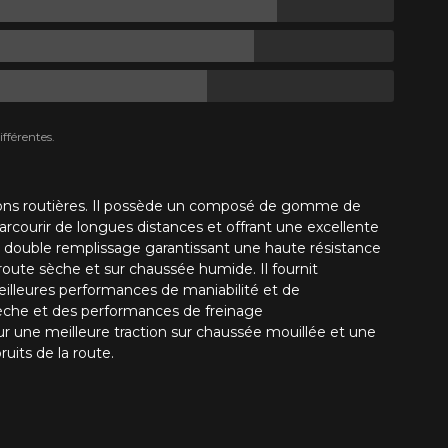
fférentes.
s routières.
Il possède un composé de gomme de
rcourir de longues distances et offrant une excellente
à double remplissage garantissant une haute résistance
 route sèche et sur chaussée humide.
Il fournit
eilleures performances de maniabilité et de
sèche et des performances de freinage
ur une meilleure traction sur chaussée mouillée et une
uits de la route.