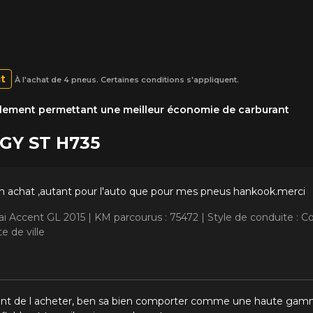
it
À l'achat de 4 pneus. Certaines conditions s'appliquent.
ulement permettant une meilleur économie de carburant
RGY ST H735
 achat ,autant pour l'auto que pour mes pneus hankook.merci
ai Accent GL 2015 |
KM parcourus : 75472 |
Style de conduite : C
e de ville
itant de l acheter, ben sa bien comporter comme une haute gam