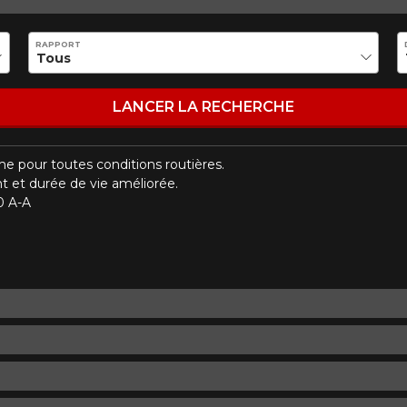
Marque
Modèle
RAPPORT
Style de conduite
Condition de route
VOTRE VÉHICULE
LANCER LA RECHERCHE
me pour toutes conditions routières.
nt et durée de vie améliorée.
0 A-A
aucun résultat ne convenant parfaitement à votre recherche n'e
 aimerions vous aider à trouver le produit qu'il vous faut. N'hés
èle, qui se fera un plaisir de rechercher des options pour votre con
5
e une possibilité d'équipement pour votre véhicule, vous devez vérifier l'exacti
mmander.