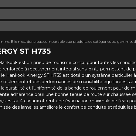
mme. Elle n'est donc pas comparable aux produits de catégories ou gammes di
ERGY ST H735
nkook est un pneu de tourisme conçu pour toutes les condition
e renforcée à recouvrement intégral sans joint, permettant de pa
, le Hankook Kinergy ST H735 est doté d’un système particulier 
e roulement et des performances de maniabilité équilibrées sur
la durabilité et l'uniformité de la bande de roulement pour de m
ellente adhérence pour une bonne tenue de route sur chaussée 
conçues sur 4 canaux offrent une évacuation maximale de l'eau po
sée des lamelles améliore le confort de conduite et réduit les br