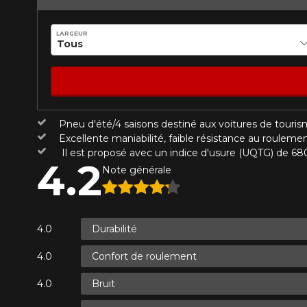
Année
LARGEUR
KM parcourus
VOICI LES DIMENSIONS POUR 
Pneu d'été/4 saisons destiné aux voitures de touris
Votre avis
Que magasinez-vous?
Excellente maniabilité, faible résistance au rouleme
Note
Il est proposé avec un indice d'usure (UQTG) de 68
4.2
1
2
3
4
5
Note générale
Malheureusement, 
présentement. Nous
Commentaire
service à la client
Durabilité
1-866-220-802
Confort de roulement
*Attention cette dimension représent
Envoyer
Annuler
Bruit
véhicule directement avant de co