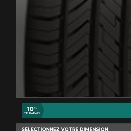
AJOUTER UN AVIS
Votre avis conc
Nom
10
%
DE RABAIS
Votre véhicule
SÉLECTIONNEZ VOTRE DIMENSION