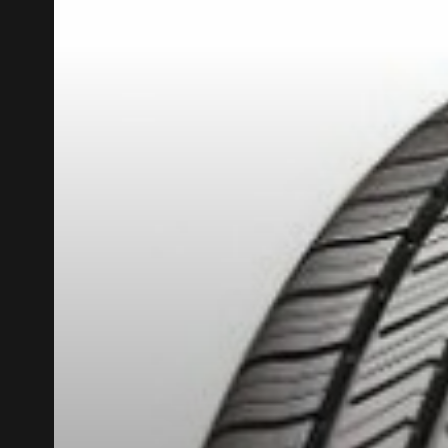
KUMHO12
CODE PROMO
APPLICABLE SUR T