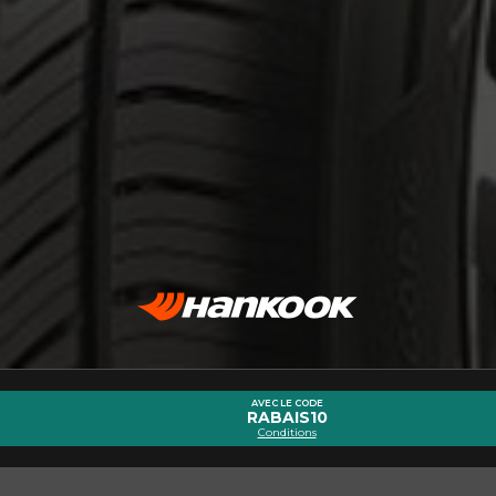
ernant le KINERGY ST H735
Courriel
AVEC LE CODE
RABAIS10
Conditions