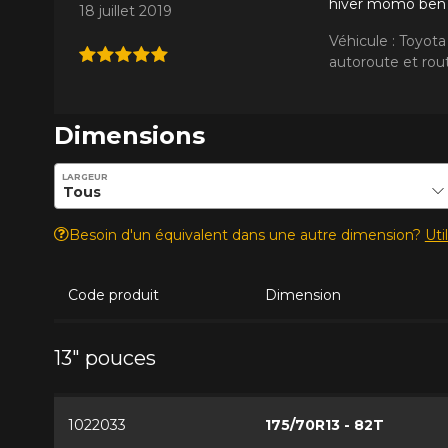
hiver momo ben fi
18 juillet 2019
Véhicule : Toyota
autoroute et rout
Dimensions
Entrez les dimensions souhaitées pour vérifier la disponib
LARGEUR
Besoin d'un équivalent dans une autre dimension?
Uti
Code produit
Dimension
13" pouces
1022033
175/70R13 - 82T