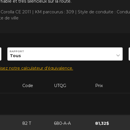
able et tres silencieux sur la route.
 Corolla CE 2011 |
KM parcourus : 309 |
Style de conduite : Condui
e de ville
ilité de ce produit.
RAPPORT
lisez notre calculateur d'équivalence.
Code
UTQG
Prix
82 T
680-A-A
81,32$