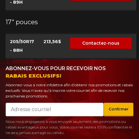
- 89H
17" pouces
205/50R17
213,56$
Contactez-nous
- 88H
ABONNEZ-VOUS POUR RECEVOIR NOS
RABAIS EXCLUSIFS!
Abonnez-vous à notre infolettre afin d'obtenir nos promotions et rabais
exclusifs. Vous n'avez qu'à inscrire votre courriel afin de recevoir nos
prochaines promotions.
Courriel
Confirmer
Nous nous engageons à vous envoyer seulement des promotions ou
rabais avantageux pour vous. Votre courriel restera 100% confidentiel et
ne sera jamais partagé ou vendu.