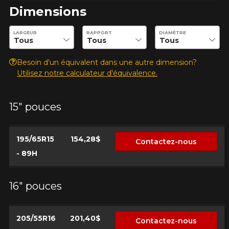
Dimensions
Entrez les dimensions souhaitées pour vérifier la disponibilité 
LARGEUR
RAPPORT
DIAMÈTRE
Besoin d'un équivalent dans une autre dimension?
Utilisez notre calculateur d'équivalence.
15" pouces
195/65R15
154,28$
Contactez-nous
- 89H
16" pouces
205/55R16
201,40$
Contactez-nous