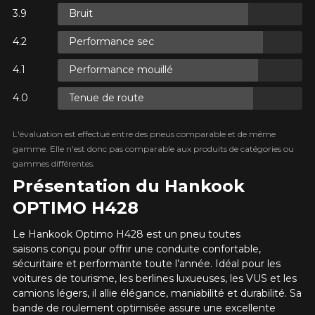
PLUS D'INFO
Bruit
Que magasinez-vous?
POUR UN TEMPS LIMITÉ SUR
RABAIS10
PRODUITS SÉLECTIONNÉS.
CODE PROMO
Performance sec
MINIMUM DE 500$ AVANT TAXES.
PLUS D'INFO
POUR UN TEMPS LIMITÉ SUR
Condition de route
Performance mouillé
RABAIS10
PRODUITS SÉLECTIONNÉS.
CODE PROMO
MINIMUM DE 500$ AVANT TAXES.
PLUS D'INFO
Malheureusement, aucun résultat ne
Tenue de route
convenant parfaitement à votre
Votre avis
recherche n'est disponible en ligne
L'évaluation est effectué entre des pneus comparable et de même
présentement. Nous aimerions vous
Note
gamme. Elle n'est donc pas comparable aux produits de catégories ou
aider à trouver le produit qu'il vous faut.
POUR UN TEMPS LIMITÉ SUR
1
2
3
4
5
RABAIS10
PRODUITS SÉLECTIONNÉS.
gammes différentes.
N'hésitez pas à contacter notre service
CODE PROMO
MINIMUM DE 500$ AVANT TAXES.
à la clientèle, qui se fera un plaisir de
Présentation du Hankook
PLUS D'INFO
Commentaire
rechercher des options pour votre
OPTIMO H428
configuration.
Le Hankook Optimo H428 est un pneu toutes
1-866-220-8025
saisons conçu pour offrir une conduite confortable,
sécuritaire et performante toute l’année. Idéal pour les
*Attention cette dimension représente une possibilité
Envoyer
voitures de tourisme, les berlines luxueuses, les VUS et les
d'équipement pour votre véhicule, vous devez vérifier
camions légers, il allie élégance, maniabilité et durabilité. Sa
l'exactitude de l'information sur votre véhicule directement
Annuler
bande de roulement optimisée assure une excellente
avant de commander.