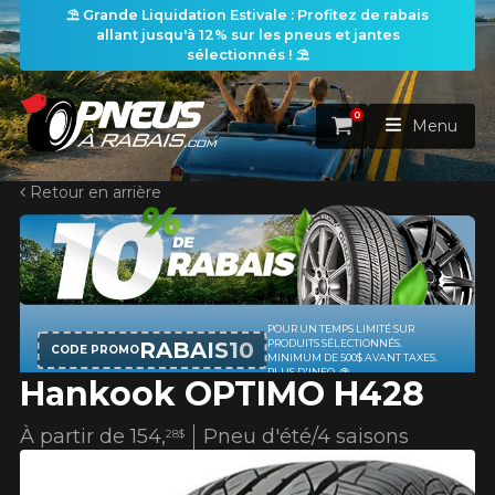
⛱️ Grande Liquidation Estivale : Profitez de rabais
allant jusqu'à 12% sur les pneus et jantes
sélectionnés ! ⛱️
0
Panier
Menu
Retour en arrière
ACCUEIL
PNEUS
ROUES
RECHERCHE DE PNEUS
VOIR TOUT
Hankook OPTIMO H428
ENSEMBLES
Rechercher par
RECHERCHE DE ROUES
VOIR TOUT
Par dimensions
Par véhicule
À partir de
154,
Pneu d'été/4 saisons
28$
PROMOTIONS
RECHERCHE D'ENSEMBLES
Recherche par dimensions
LARGEUR
RAPPORT
DIAMÈTRE
Par véhicule
Par dimensions
PNEUS & JANTES