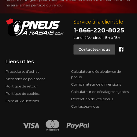
ne sera jamais partagé ou vendu.
Service à la clientèle
1-866-220-8025
Lundi à Vendredi : 8h à 18h
Face
Contactez-nous
Liens utiles
Procédures d'achat
Calculateur d'équivalence de
pneus
Méthodes de paiement
Comparateur de dimensions
Politique de retour
Calculateur de décalage de jantes
Politique de cookies
L'entretien de vos pneus
Foire aux questions
Contactez-nous