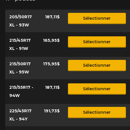
205/50R17
187,11$
Sélectionner
Courriel
XL - 93W
215/45R17
165,95$
Sélectionner
Votre véhicule
XL - 91W
Année
215/50R17
175,95$
Sélectionner
XL - 95W
Marque
215/55R17 -
187,11$
Sélectionner
94W
Modèle
225/45R17
191,73$
Sélectionner
XL - 94Y