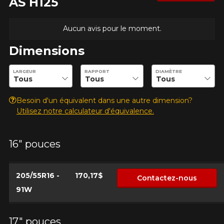
AS H125
Aucun avis pour le moment.
Dimensions
Entrez les dimensions souhaitées pour vérifier la disponibilité 
LARGEUR
RAPPORT
DIAMÈTRE
Besoin d'un équivalent dans une autre dimension?
Utilisez notre calculateur d'équivalence.
16" pouces
AJOUTER UN AVIS
Clo
Votre avis concernant le
205/55R16 -
170,17$
Contactez-nous
VENTUS S1 AS H125
91W
Nom
17" pouces