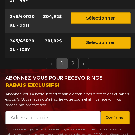
XL - 99Y
245/40R20
304,92$
Sélectionner
XL - 99H
245/45R20
281,82$
Sélectionner
XL - 103Y
‹
1
2
›
Previous
Next
ABONNEZ-VOUS POUR RECEVOIR NOS
RABAIS EXCLUSIFS!
Abonnez-vous à notre infolettre afin d'obtenir nos promotions et rabais
exclusifs. Vous n'avez qu'à inscrire votre courriel afin de recevoir nos
prochaines promotions.
Courriel
Confirmer
Nous nous engageons à vous envoyer seulement des promotions ou
rabais avantageux pour vous. Votre courriel restera 100% confidentiel et