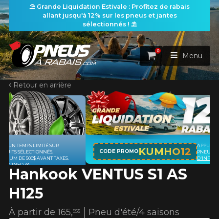
⛱️ Grande Liquidation Estivale : Profitez de rabais
allant jusqu'à 12% sur les pneus et jantes
sélectionnés ! ⛱️
0
Panier
Menu
Retour en arrière
ACCUEIL
PNEUS
ROUES
APPLICABLE SUR TOUT ACHAT DE 4
RECHERCHE DE PNEUS
KUMHO12
VOIR TOUT
CODE PROMO
PNEUS DE MARQUE KUMHO*
PLUS
D'INFO
Hankook VENTUS S1 AS
ENSEMBLES
Rechercher par
RECHERCHE DE ROUES
VOIR TOUT
Par dimensions
Par véhicule
H125
PROMOTIONS
RECHERCHE D'ENSEMBLES
Recherche par dimensions
LARGEUR
RAPPORT
DIAMÈTRE
Par véhicule
Par dimensions
À partir de
165,
Pneu d'été/4 saisons
95$
PNEUS & JANTES