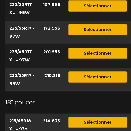
225/50R17
197,89$
Sélectionner
Option
XL - 98W
225/55R17 -
172,95$
Sélectionner
97W
KM parcourus
235/45R17
201,95$
Sélectionner
XL - 97W
VOICI LES DIMENSIONS POUR VOTRE VÉHICULE
Fe
Style de conduite
235/55R17 -
210,21$
Sélectionner
Que magasinez-vous?
99W
Condition de route
18" pouces
Malheureusement, aucun résultat ne
convenant parfaitement à votre
Votre avis
215/45R18
214,83$
recherche n'est disponible en ligne
Sélectionner
présentement. Nous aimerions vous
XL - 93Y
Note