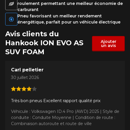
roulement permettant une meilleur économie de
carburant
Pneu favorisant un meilleur rendement
Modèle
énergétique, parfait pour un véhicule électrique
Avis clients du
Hankook ION EVO AS
Ajouter
un avis
Option
SUV FOAM
Carl pelletier
30 juillet 2026
KM parcourus
Très bon pneus Excellent rapport qualité prix
VOICI LES DIMENSIONS POUR VOTRE VÉHICULE
Fe
Style de conduite
Véhicule : Volkswagen ID.4 Pro (AWD) 2025 |
Style de
conduite : Conduite Moyenne |
Condition de route :
Que magasinez-vous?
Combinaison autoroute et route de ville