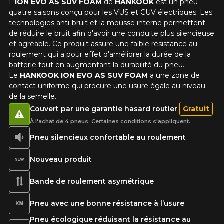
Clo
L'
ION EVO AS SUV FOAM
de
HANKOOK
est un pneu
quatre saisons conçu pour les VUS et CUV électriques. Les
Votre avis concernant le ION
technologies anti-bruit et la mousse interne permettent
EVO AS SUV FOAM
de réduire le bruit afin d'avoir une conduite plus silencieuse
et agréable. Ce produit assure une faible résistance au
Nom
roulement qui a pour effet d'améliorer la durée de la
batterie tout en augmentant la durabilité du pneu.
Le
HANKOOK ION EVO AS SUV FOAM
a une zone de
contact uniforme qui procure une usure égale au niveau
de la semelle.
Courriel
Couvert par une garantie hasard routier
Gratuit
À l'achat de 4 pneus. Certaines conditions s'appliquent.
Pneu silencieux confortable au roulement
Votre véhicule
Année
Nouveau produit
Bande de roulement asymétrique
Pneu avec une bonne résistance à l’usure
Marque
Pneu écologique réduisant la résistance au