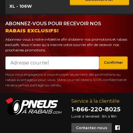
XL - 106W
ABONNEZ-VOUS POUR RECEVOIR NOS
RABAIS EXCLUSIFS!
Abonnez-vous à notre infolettre afin d'obtenir nos promotions et rabais
exclusifs. Vous n'avez qu'à inscrire votre courriel afin de recevoir nos
prochaines promotions.
Courriel
Confirmer
Nous nous engageons à vous envoyer seulement des promotions ou
rabais avantageux pour vous. Votre courriel restera 100% confidentiel et
ne sera jamais partagé ou vendu.
Service à la clientèle
1-866-220-8025
Lundi à Vendredi : 8h à 18h
Face
Contactez-nous