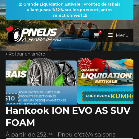
⛱️ Grande Liquidation Estivale : Profitez de rabais
allant jusqu'à 12% sur les pneus et jantes
sélectionnés ! ⛱️
0
Panier
Menu
Retour en arrière
ACCUEIL
PNEUS
ROUES
APPLICABLE SUR TOUT ACHAT DE 4
RECHERCHE DE PNEUS
KUMHO12
VOIR TOUT
CODE PROMO
PNEUS DE MARQUE KUMHO*
PLUS
S.
D'INFO
Hankook ION EVO AS SUV
ENSEMBLES
Rechercher par
RECHERCHE DE ROUES
VOIR TOUT
Par dimensions
Par véhicule
FOAM
PROMOTIONS
RECHERCHE D'ENSEMBLES
Recherche par dimensions
LARGEUR
RAPPORT
DIAMÈTRE
Par véhicule
Par dimensions
À partir de
252,
Pneu d'été/4 saisons
56$
PNEUS & JANTES