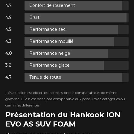
Confort de roulement
UR
Bruit
TAXES.
R
Performance sec
XES.
Performance mouillé
Performance neige
Performance glace
UR
TAXES.
Tenue de route
L'évaluation est effectué entre des pneus comparable et de même
gamme. Elle n'est donc pas comparable aux produits de catégories ou
gammes différentes.
Présentation du Hankook ION
EVO AS SUV FOAM
AJOUTER UN AVIS