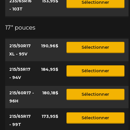
235/65R16
153,95$
Sélectionner
- 103T
17" pouces
215/50R17
190,96$
Sélectionner
XL - 95V
215/55R17
184,95$
Sélectionner
- 94V
215/60R17 -
180,18$
Sélectionner
96H
215/65R17
173,95$
Sélectionner
- 99T