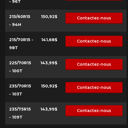
l'exactitude de l'information sur votre véhicule directement
- 96T
Annuler
avant de commander.
215/60R15
150,92$
Contactez-nous
- 94H
215/70R15 -
141,68$
Contactez-nous
98T
225/70R15
143,99$
Contactez-nous
- 100T
235/70R15
150,92$
Contactez-nous
- 103T
235/75R15
143,99$
Contactez-nous
- 109T