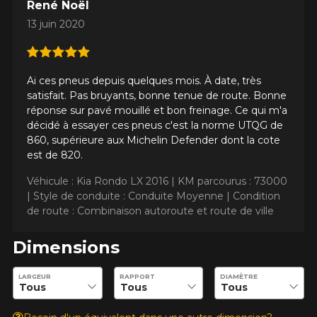
René Noël
13 juin 2020
AJOUTER UN AVIS
Clo
Ai ces pneus depuis quelques mois. À date, très
Votre avis concernant le
satisfait. Pas bruyants, bonne tenue de route. Bonne
KINERGY PT H737
réponse sur pavé mouillé et bon freinage. Ce qui m'a
décidé à essayer ces pneus c'est la norme UTQG de
Nom
860, supérieure aux Michelin Defender dont la cote
est de 820.
Véhicule : Kia Rondo LX 2016 |
KM parcourus : 73000
|
Style de conduite : Conduite Moyenne |
Condition
Courriel
de route : Combinaison autoroute et route de ville
Dimensions
Votre véhicule
Entrez les dimensions souhaitées pour vérifier la disponibilité 
LARGEUR
RAPPORT
DIAMÈTRE
Année