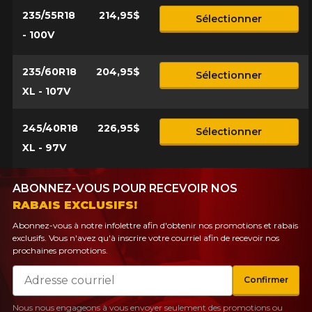
235/55R18
214,95$
Sélectionner
- 100V
235/60R18
204,95$
Sélectionner
XL - 107V
245/40R18
226,95$
Sélectionner
XL - 97V
ABONNEZ-VOUS POUR RECEVOIR NOS
RABAIS EXCLUSIFS!
Abonnez-vous à notre infolettre afin d'obtenir nos promotions et rabais
exclusifs. Vous n'avez qu'à inscrire votre courriel afin de recevoir nos
prochaines promotions.
Courriel
Confirmer
Nous nous engageons à vous envoyer seulement des promotions ou