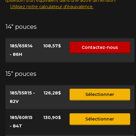
Besoin d'un équivalent dans une autre dimension?
Utilisez notre calculateur d'équivalence.
Marque
14" pouces
185/65R14
108,57$
Contactez-nous
Modèle
- 86H
15" pouces
Option
185/55R15 -
126,28$
Sélectionner
82V
KM parcourus
185/60R15
130,90$
Sélectionner
- 84T
VOICI LES DIMENSIONS POUR VOTRE VÉHICULE