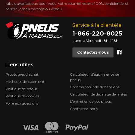
rabais avantageux pour vous. Votre courriel restera 100% confidentiel et
ne sera jamais partagé ou vendu.
Service à la clientèle
1-866-220-8025
Lundi à Vendredi : 8h à 18h
Face
Contactez-nous
Liens utiles
Procédures d'achat
Calculateur d'équivalence de
pneus
Méthodes de paiement
Comparateur de dimensions
Politique de retour
Calculateur de décalage de jantes
Politique de cookies
L'entretien de vos pneus
Foire aux questions
Contactez-nous