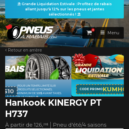
⛱️ Grande Liquidation Estivale : Profitez de rabais
allant jusqu'à 12% sur les pneus et jantes
sélectionnés ! ⛱️
0
Panier
Menu
Retour en arrière
ACCUEIL
PNEUS
ROUES
APPLICABLE SUR TOUT ACHAT DE 4
RECHERCHE DE PNEUS
KUMHO12
VOIR TOUT
CODE PROMO
PNEUS DE MARQUE KUMHO*
PLUS
.
D'INFO
Hankook KINERGY PT
ENSEMBLES
Rechercher par
RECHERCHE DE ROUES
VOIR TOUT
Par dimensions
Par véhicule
H737
PROMOTIONS
RECHERCHE D'ENSEMBLES
Recherche par dimensions
LARGEUR
RAPPORT
DIAMÈTRE
Par véhicule
Par dimensions
À partir de
126,
Pneu d'été/4 saisons
28$
PNEUS & JANTES