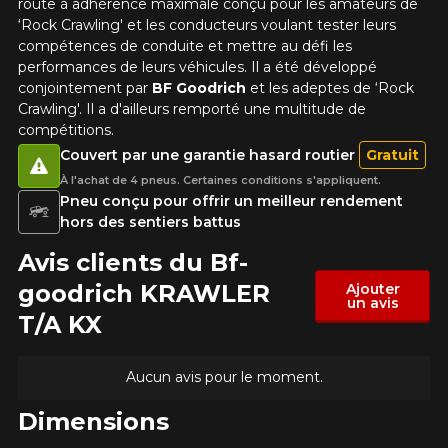
route à adhérence maximale conçu pour les amateurs de
N'hésitez pas à contacter notre service
‘Rock Crawling' et les conducteurs voulant tester leurs
à la clientèle, qui se fera un plaisir de
compétences de conduite et mettre au défi les
Commentaire
rechercher des options pour votre
performances de leurs véhicules. Il a été développé
configuration.
conjointement par
BF Goodrich
et les adeptes de ‘Rock
Crawling'. Il a d'ailleurs remporté une multitude de
1-866-220-8025
compétitions.
Couvert par une garantie hasard routier
Gratuit
*Attention cette dimension représente une possibilité
Envoyer
À l'achat de 4 pneus. Certaines conditions s'appliquent.
d'équipement pour votre véhicule, vous devez vérifier
Pneu conçu pour offrir un meilleur rendement
l'exactitude de l'information sur votre véhicule directement
Annuler
avant de commander.
hors des sentiers battus
Avis clients du Bf-
goodrich KRAWLER
Ajouter
un avis
T/A KX
Aucun avis pour le moment.
Dimensions