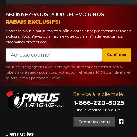
ABONNEZ-VOUS POUR RECEVOIR NOS
RABAIS EXCLUSIFS!
Abonnez-vous à notre infolettre afin d'obtenir nos promotions et rabais
exclusifs. Vous n'avez qu'à inscrire votre courriel afin de recevoir nos
prochaines promotions.
Courriel
Confirmer
Nous nous engageons à vous envoyer seulement des promotions ou
rabais avantageux pour vous. Votre courriel restera 100% confidentiel et
ne sera jamais partagé ou vendu.
Service à la clientèle
1-866-220-8025
Lundi à Vendredi : 8h à 18h
Face
Contactez-nous
Liens utiles