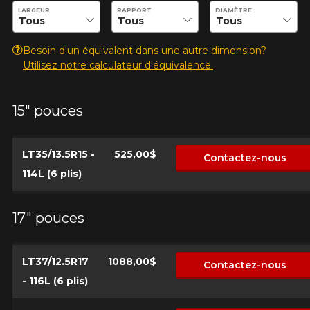
Entrez les dimensions souhaitées pour vérifier la disponibilité 
LARGEUR
RAPPORT
DIAMÈTRE
Besoin d'un équivalent dans une autre dimension?
Utilisez notre calculateur d'équivalence.
15" pouces
LT35/13.5R15 -
525,00$
Contactez-nous
114L (6 plis)
17" pouces
LT37/12.5R17
1088,00$
Contactez-nous
- 116L (6 plis)