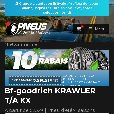
⛱️ Grande Liquidation Estivale : Profitez de rabais
allant jusqu'à 12% sur les pneus et jantes
sélectionnés ! ⛱️
0
Panier
Menu
Retour en arrière
ACCUEIL
PNEUS
ROUES
POUR UN TEMPS LIMITÉ SUR
RECHERCHE DE PNEUS
VOIR TOUT
RABAIS10
PRODUITS SÉLECTIONNÉS.
CODE PROMO
MINIMUM DE 500$ AVANT TAXES.
PLUS D'INFO
Bf-goodrich KRAWLER
ENSEMBLES
Rechercher par
RECHERCHE DE ROUES
VOIR TOUT
Par dimensions
Par véhicule
T/A KX
PROMOTIONS
RECHERCHE D'ENSEMBLES
Recherche par dimensions
LARGEUR
RAPPORT
DIAMÈTRE
Par véhicule
Par dimensions
À partir de
525,
Pneu d'été/4 saisons
00$
PNEUS & JANTES