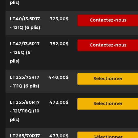
plis)
d'équipement pour votre véhicule, vous devez vérifier
l'exactitude de l'information sur votre véhicule directement
Annuler
avant de commander.
LT40/13.5R17
723,00$
Contactez-nous
- 121Q (6 plis)
LT42/13.5R17
752,00$
Contactez-nous
- 126Q (6
plis)
LT255/75R17
440,00$
Sélectionner
- 111Q (6 plis)
LT255/80R17
472,00$
Sélectionner
- 121/118Q (10
plis)
LT265/70R17
477,00$
Sélectionner