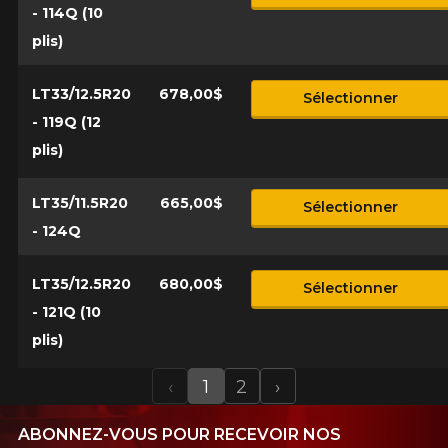
- 114Q (10
plis)
LT33/12.5R20
678,00$
Sélectionner
- 119Q (12
plis)
LT35/11.5R20
665,00$
Sélectionner
- 124Q
LT35/12.5R20
680,00$
Sélectionner
- 121Q (10
plis)
‹
1
2
›
Previous
Next
ABONNEZ-VOUS POUR RECEVOIR NOS