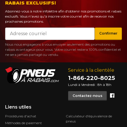
RABAIS EXCLUSIFS!
Abonnez-vous à notre infolettre afin d'obtenir nos promotions et rabais
exclusifs. Vous n'avez qu'à inscrire votre courriel afin de recevoir nos
prochaines promotions.
Courriel
Confirmer
Nous nous engageons à vous envoyer seulement des promotions ou
rabais avantageux pour vous. Votre courriel restera 100% confidentiel et
ne sera jamais partagé ou vendu.
Service à la clientèle
1-866-220-8025
Lundi à Vendredi : 8h à 18h
Face
Contactez-nous
Liens utiles
Procédures d'achat
Calculateur d'équivalence de
pneus
Méthodes de paiement