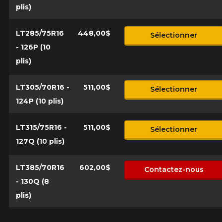
plis)
LT285/75R16
448,00$
Sélectionner
Marque
- 126P (10
plis)
LT305/70R16 -
511,00$
Sélectionner
Modèle
124P (10 plis)
LT315/75R16 -
511,00$
Sélectionner
Option
127Q (10 plis)
LT385/70R16
602,00$
Contactez-nous
- 130Q (8
KM parcourus
plis)