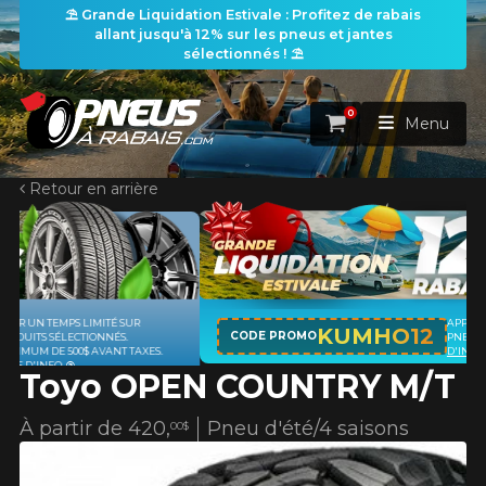
⛱️ Grande Liquidation Estivale : Profitez de rabais
allant jusqu'à 12% sur les pneus et jantes
sélectionnés ! ⛱️
0
Panier
Menu
Retour en arrière
ACCUEIL
PNEUS
ROUES
APPLICABLE SUR TOUT ACHAT DE 4
RECHERCHE DE PNEUS
KUMHO12
VOIR TOUT
CODE PROMO
PNEUS DE MARQUE KUMHO*
PLUS
D'INFO
Toyo OPEN COUNTRY M/T
ENSEMBLES
Rechercher par
RECHERCHE DE ROUES
VOIR TOUT
Par dimensions
Par véhicule
À partir de
420,
Pneu d'été/4 saisons
00$
PROMOTIONS
RECHERCHE D'ENSEMBLES
Recherche par dimensions
LARGEUR
RAPPORT
DIAMÈTRE
Par véhicule
Par dimensions
PNEUS & JANTES