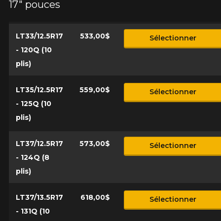
17" pouces
VOICI LES DIMENSIONS POUR VOTRE VÉHICULE
Fe
Style de conduite
LT33/12.5R17
533,00$
Que magasinez-vous?
Sélectionner
- 120Q (10
plis)
Condition de route
Malheureusement, aucun résultat ne
LT35/12.5R17
559,00$
Sélectionner
convenant parfaitement à votre
- 125Q (10
Votre avis
recherche n'est disponible en ligne
plis)
présentement. Nous aimerions vous
Note
aider à trouver le produit qu'il vous faut.
1
2
3
4
5
N'hésitez pas à contacter notre service
LT37/12.5R17
573,00$
Sélectionner
à la clientèle, qui se fera un plaisir de
- 124Q (8
Commentaire
rechercher des options pour votre
plis)
configuration.
1-866-220-8025
LT37/13.5R17
618,00$
Sélectionner
- 131Q (10
*Attention cette dimension représente une possibilité
Envoyer