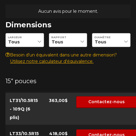
Aucun avis pour le moment.
Dimensions
Entrez les dimensions souhaitées pour vérifier la disponibilité 
LARGEUR
RAPPORT
DIAMÈTRE
Besoin d'un équivalent dans une autre dimension?
Utilisez notre calculateur d'équivalence.
15" pouces
LT31/10.5R15
363,00$
Contactez-nous
- 109Q (6
plis)
LT33/10.5R15
418,00$
Contactez-nous