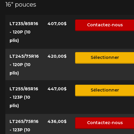
16" pouces
LT235/85R16
407,00$
Contactez-nous
AJOUTER UN AVIS
- 120P (10
Cl
plis)
Votre avis concernant le
OPEN COUNTRY M/T
LT245/75R16
420,00$
Sélectionner
- 120P (10
Nom
plis)
LT255/85R16
447,00$
Sélectionner
Courriel
- 123P (10
plis)
Votre véhicule
LT265/75R16
436,00$
Contactez-nous
Année
- 123P (10