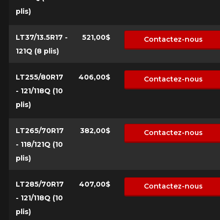
plis)
Votre véhicule
Année
LT37/13.5R17 -
521,00$
Contactez-nous
121Q (8 plis)
LT255/80R17
406,00$
Contactez-nous
Marque
- 121/118Q (10
plis)
LT265/70R17
382,00$
Modèle
Contactez-nous
- 118/121Q (10
plis)
Option
LT285/70R17
407,00$
Contactez-nous
- 121/118Q (10
plis)