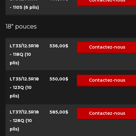
Contactez-nous
1-866-220-8025
- 110S (6 plis)
*Attention cette dimension représente une possibilité
Envoyer
18" pouces
d'équipement pour votre véhicule, vous devez vérifier
l'exactitude de l'information sur votre véhicule directement
Annuler
avant de commander.
LT33/12.5R18
536,00$
Contactez-nous
- 118Q (10
plis)
LT35/12.5R18
550,00$
Contactez-nous
- 123Q (10
plis)
LT37/12.5R18
585,00$
Contactez-nous
- 128Q (10
plis)