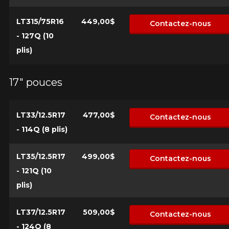
LT315/75R16
449,00$
Contactez-nous
- 127Q (10
plis)
17" pouces
AJOUTER UN AVIS
Cl
LT33/12.5R17
477,00$
Contactez-nous
Votre avis concernant le
- 114Q (8 plis)
OPEN COUNTRY R/T
Nom
LT35/12.5R17
499,00$
Contactez-nous
- 121Q (10
plis)
Courriel
LT37/12.5R17
509,00$
Contactez-nous
- 124Q (8