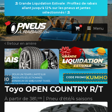
⛱️ Grande Liquidation Estivale : Profitez de rabais
allant jusqu'à 12% sur les pneus et jantes
sélectionnés ! ⛱️
0
Panier
Menu
Retour en arrière
ACCUEIL
PNEUS
ROUES
APPLICABLE SUR TOUT ACHAT DE 4
RECHERCHE DE PNEUS
KUMHO12
VOIR TOUT
CODE PROMO
PNEUS DE MARQUE KUMHO*
PLUS
D'INFO
Toyo OPEN COUNTRY R/T
ENSEMBLES
Rechercher par
RECHERCHE DE ROUES
VOIR TOUT
Par dimensions
Par véhicule
À partir de
381,
Pneu d'été/4 saisons
00$
PROMOTIONS
RECHERCHE D'ENSEMBLES
Recherche par dimensions
LARGEUR
RAPPORT
DIAMÈTRE
Par véhicule
Par dimensions
PNEUS & JANTES