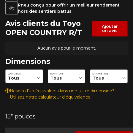
Pneu conçu pour offrir un meilleur rendement
hors des sentiers battus
Avis clients du Toyo
Ajouter
un avis
OPEN COUNTRY R/T
Aucun avis pour le moment.
Dimensions
Entrez les dimensions souhaitées pour vérifier la disponibilité 
LARGEUR
RAPPORT
DIAMÈTRE
Besoin d'un équivalent dans une autre dimension?
Utilisez notre calculateur d'équivalence.
15" pouces