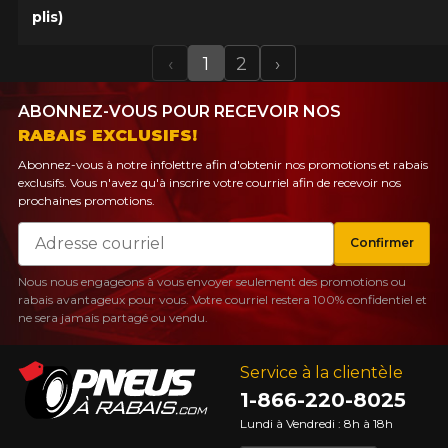
plis)
‹
1
2
›
Previous
Next
ABONNEZ-VOUS POUR RECEVOIR NOS
RABAIS EXCLUSIFS!
Abonnez-vous à notre infolettre afin d'obtenir nos promotions et rabais
exclusifs. Vous n'avez qu'à inscrire votre courriel afin de recevoir nos
prochaines promotions.
Courriel
Confirmer
Nous nous engageons à vous envoyer seulement des promotions ou
rabais avantageux pour vous. Votre courriel restera 100% confidentiel et
ne sera jamais partagé ou vendu.
Service à la clientèle
1-866-220-8025
Lundi à Vendredi : 8h à 18h