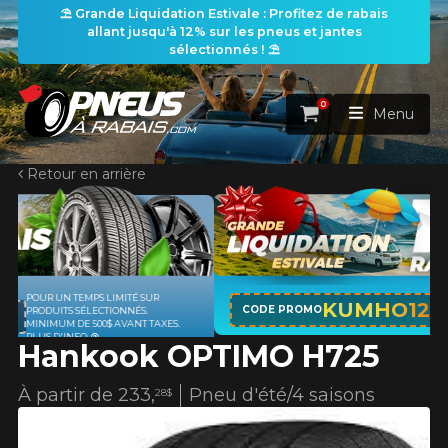
⛱️ Grande Liquidation Estivale : Profitez de rabais
allant jusqu'à 12% sur les pneus et jantes
sélectionnés ! ⛱️
0
Panier
Menu
Retour en arrière
ACCUEIL
PNEUS
ROUES
APPLICABLE SUR TOUT ACHAT DE 4
RECHERCHE DE PNEUS
KUMHO12
VOIR TOUT
CODE PROMO
PNEUS DE MARQUE KUMHO*
PLUS
S.
D'INFO
Hankook OPTIMO H725
ENSEMBLES
Rechercher par
RECHERCHE DE ROUES
VOIR TOUT
Par dimensions
Par véhicule
À partir de
233,
Pneu d'été/4 saisons
28$
PROMOTIONS
RECHERCHE D'ENSEMBLES
Recherche par dimensions
LARGEUR
RAPPORT
DIAMÈTRE
Par véhicule
Par dimensions
PNEUS & JANTES