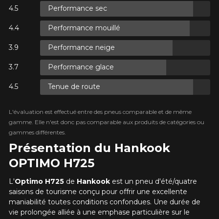
Performance sec
UR
Performance mouillé
TAXES.
UR
Performance neige
TAXES.
Performance glace
Tenue de route
UR
L'évaluation est effectué entre des pneus comparable et de même
TAXES.
gamme. Elle n'est donc pas comparable aux produits de catégories ou
AJOUTER UN AVIS
gammes différentes.
Clo
Présentation du Hankook
Votre avis concernant le
OPTIMO H725
OPTIMO H725
L'
Optimo H725
de
Hankook
est un pneu d'été/quatre
Nom
saisons de tourisme conçu pour offrir une excellente
maniabilité toutes conditions confondues. Une durée de
vie prolongée alliée à une emphase particulière sur le