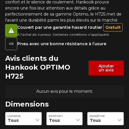
confort et le silence de roulement. Hankook prouve
encore une fois leur attention aux détails grâce au
Courriel
perfectionnement de sa gamme Optimo, le H725 met de
l'avant une durabilité parmi les plus élevés sur le marché.
Couvert par une garantie hasard routier
Gratuit
Votre véhicule
À l'achat de 4 pneus. Certaines conditions s'appliquent.
Année
Pneu avec une bonne résistance à l’usure
Avis clients du
Hankook OPTIMO
Ajouter
un avis
Marque
H725
Aucun avis pour le moment.
Modèle
Dimensions
Entrez les dimensions souhaitées pour vérifier la disponibilité 
LARGEUR
RAPPORT
DIAMÈTRE
Option