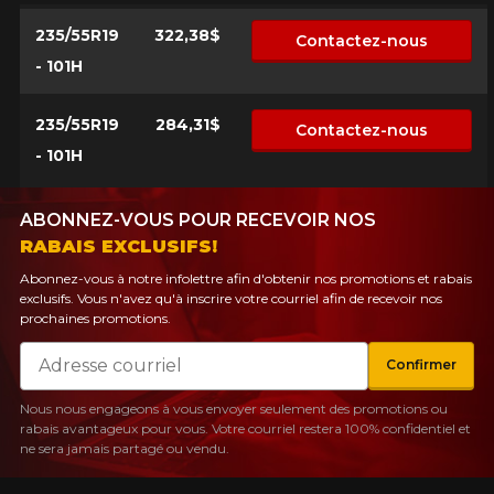
235/55R19
322,38$
Contactez-nous
- 101H
235/55R19
284,31$
Contactez-nous
- 101H
ABONNEZ-VOUS POUR RECEVOIR NOS
RABAIS EXCLUSIFS!
Abonnez-vous à notre infolettre afin d'obtenir nos promotions et rabais
exclusifs. Vous n'avez qu'à inscrire votre courriel afin de recevoir nos
prochaines promotions.
Courriel
Confirmer
Nous nous engageons à vous envoyer seulement des promotions ou
rabais avantageux pour vous. Votre courriel restera 100% confidentiel et
ne sera jamais partagé ou vendu.