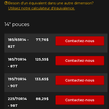
Besoin d'un équivalent dans une autre dimension?
Utilisez notre calculateur d'équivalence.
14" pouces
KM parcourus
185/65R14 -
77,76$
Contactez-nous
VOICI LES DIMENSIONS POUR VOTRE VÉHICULE
82T
Fe
Style de conduite
Que magasinez-vous?
185/70R14
125,55$
Contactez-nous
- 87T
Condition de route
195/70R14
133,65$
Contactez-nous
Malheureusement, aucun résultat ne
- 90T
convenant parfaitement à votre
Votre avis
recherche n'est disponible en ligne
225/70R14
88,29$
présentement. Nous aimerions vous
Contactez-nous
Note
aider à trouver le produit qu'il vous faut.
- 98T
1
2
3
4
5