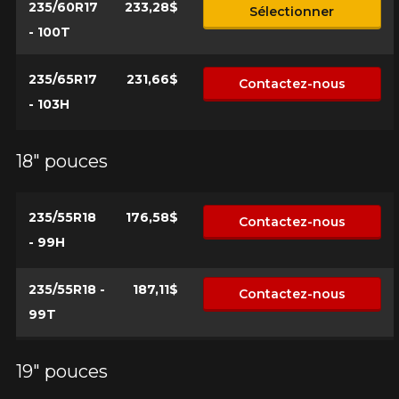
235/60R17
233,28$
Sélectionner
- 100T
235/65R17
231,66$
Contactez-nous
- 103H
18" pouces
235/55R18
176,58$
Contactez-nous
- 99H
235/55R18 -
187,11$
Contactez-nous
99T
19" pouces