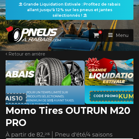
⛱️ Grande Liquidation Estivale : Profitez de rabais
allant jusqu'à 12% sur les pneus et jantes
sélectionnés ! ⛱️
0
Panier
Menu
Retour en arrière
ACCUEIL
PNEUS
ROUES
R
APPLICABLE SUR TOUT ACHAT DE 
RECHERCHE DE PNEUS
KUMHO12
VOIR TOUT
CODE PROMO
PNEUS DE MARQUE KUMHO*
PLU
AXES.
D'INFO
Momo Tires OUTRUN M20
ENSEMBLES
Rechercher par
RECHERCHE DE ROUES
VOIR TOUT
Par dimensions
Par véhicule
PRO
PROMOTIONS
RECHERCHE D'ENSEMBLES
Recherche par dimensions
LARGEUR
RAPPORT
DIAMÈTRE
Par véhicule
Par dimensions
À partir de
82,
Pneu d'été/4 saisons
26$
PNEUS & JANTES