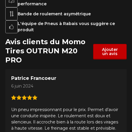
performance
présentement. Nous aimerions vous
Note
aider à trouver le produit qu'il vous faut.
1
2
3
4
5
Bande de roulement asymétrique
N'hésitez pas à contacter notre service
à la clientèle, qui se fera un plaisir de
L'équipe de Pneus à Rabais vous suggère ce
Commentaire
rechercher des options pour votre
produit
configuration.
Avis clients du Momo
1-866-220-8025
Tires OUTRUN M20
Ajouter
un avis
PRO
*Attention cette dimension représente une possibilité
Envoyer
d'équipement pour votre véhicule, vous devez vérifier
l'exactitude de l'information sur votre véhicule directement
Annuler
Patrice Francoeur
avant de commander.
6 juin 2024
Un pneu impressionnant pour le prix. Permet d’avoir
une conduite inspirée. Le roulement est doux et
silencieux. Il accroche bien à la route lors des virages
à haute vitesse. Le freinage est stable et prévisible.