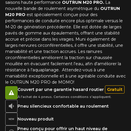
saisons haute performance
OUTRUN M20 PRO.
La
nouvelle bande de roulement asymétrique du
OUTRUN
M20 PRO
est spécialement conçue pour des
Option
performances de conduite encore plus optimale versus le
M-20 de génération précédente. Elle est dotée de larges
pavés de gomme aux épaulements, offrant une stabilité
accrue et précise dans les virages. Muni également de
larges nervures circonférentielles, il offre une stabilité, une
KM parcourus
maniabilité et une traction accrues. Les rainures
circonférentielles améliorent la traction sur chaussée
mouillée en évacuant facilement l'eau, afin d'améliorer la
VOICI LES DIMENSIONS POUR VOTRE VÉHICULE
résistance à l'aquaplanage. Attendez-vous à une
Fe
Style de conduite
maniabilité exceptionnelle et à une agréable conduite avec
le OUTRUN M20 PRO de MOMO!
Que magasinez-vous?
Couvert par une garantie hasard routier
Gratuit
À l'achat de 4 pneus. Certaines conditions s'appliquent.
Condition de route
Pneu silencieux confortable au roulement
Malheureusement, aucun résultat ne
Nouveau produit
convenant parfaitement à votre
Votre avis
Pneu conçu pour offrir un haut niveau de
recherche n'est disponible en ligne