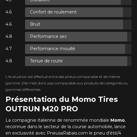
Confort de roulement
É SUR
ÉS.
NT TAXES.
Bruit
É SUR
Courriel
ÉS.
NT TAXES.
Performance sec
Performance mouillé
Votre véhicule
Tenue de route
Année
É SUR
ÉS.
NT TAXES.
L'évaluation est effectué entre des pneus comparable et de même
gamme. Elle n'est donc pas comparable aux produits de catégories ou
gammes différentes.
Marque
Présentation du Momo Tires
OUTRUN M20 PRO
La compagnie italienne de renommée mondiale
Momo
,
Modèle
reconnue dans le secteur de la course automobile, lance
en exclusivité avec PneusaRabais.com le pneu d'été/4