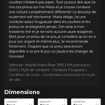
courbes n'étaient pas super. Tout ça pour dire que j'ai
mis ces pneus sur ma Miata et je croyais conduire
une voiture complètement différente! La douceur de
roulement est très bonne. Miata oblige, j'ai une
conduite assez fougueuse dans les courbes et les
pneus ne se plaignent jamais. J'en serai à mon
troisième été et je ne note aucune usure exagérée.
Bref, pour un pneu de ce prix, je considère qu'on en a
pour son argent et même plus. Je recommende
fortement. J'espère que ce pneu sera encore
disponible à ce prix le jour où j'aurai à les changer de
nouveau!
Véhicule : Mazda Miata Base 1992 |
KM parcourus :
6000 |
Style de conduite : Conduite Fouguese |
Condition de route : Combinaison autoroute et route
de ville
Dimensions
Entrez les dimensions souhaitées pour vérifier la disponibilité 
LARGEUR
RAPPORT
DIAMÈTRE