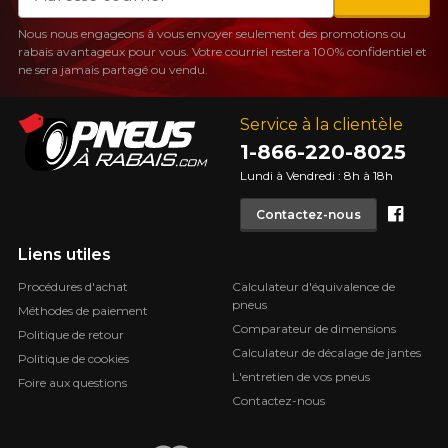
Nous nous engageons à vous envoyer seulement des promotions ou
rabais avantageux pour vous. Votre courriel restera 100% confidentiel et
ne sera jamais partagé ou vendu.
Service à la clientèle
1-866-220-8025
Lundi à Vendredi : 8h à 18h
Face
Contactez-nous
Liens utiles
Procédures d'achat
Calculateur d'équivalence de
pneus
Méthodes de paiement
Comparateur de dimensions
Politique de retour
Calculateur de décalage de jantes
Politique de cookies
L'entretien de vos pneus
Foire aux questions
Contactez-nous