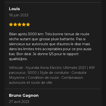
Louis
AJOUTER UN AVIS
Clo
18 juin 2023
Votre avis concernant le
OUTRUN M3
Bilan après 3000 km: Très bonne tenue de route
sèche autant que grosse pluie battante. Pas si
Nom
silencieux sur autoroute que d'autres le dise mais
dans les limites très acceptables pour ce prix aussi
bas. Bon deal. Je donne 5/5 pour le rapport
qualité/prix.
Courriel
Véhicule : Hyundai Kona Electric Ultimate 2021 |
KM
parcourus : 5000 |
Style de conduite : Conduite
Moyenne |
Condition de route : Combinaison
autoroute et route de ville
Votre véhicule
Année
Bruno Gagnon
27 avril 2023