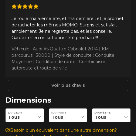
Marque
Je roule ma 4ieme été, et ma dernière , et je promet
de racheter les mêmes MOMO. Surpris et satisfait
amplement. Je ne regrette pas. et les conseille.
Gardez m'en un set pour l'été prochain !!!
Modèle
Véhicule : Audi A5 Quattro Cabriolet 2014 |
KM
parcourus : 30000 |
Style de conduite : Conduite
Moyenne |
Condition de route : Combinaison
autoroute et route de ville
Option
Voir plus d'avis
Dimensions
KM parcourus
Entrez les dimensions souhaitées pour vérifier la disponibilité 
LARGEUR
RAPPORT
DIAMÈTRE
VOICI LES DIMENSIONS POUR VOTRE VÉHICULE
Fe
Besoin d'un équivalent dans une autre dimension?
Style de conduite