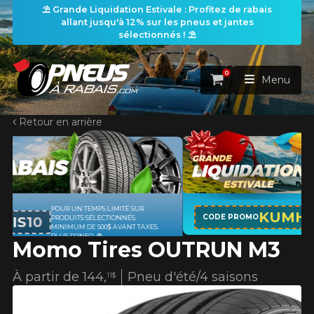
⛱️ Grande Liquidation Estivale : Profitez de rabais
allant jusqu'à 12% sur les pneus et jantes
sélectionnés ! ⛱️
0
Panier
Menu
Retour en arrière
ACCUEIL
PNEUS
ROUES
APPLICABLE SUR TOUT ACHAT DE 4
RECHERCHE DE PNEUS
KUMHO12
VOIR TOUT
CODE PROMO
PNEUS DE MARQUE KUMHO*
PLUS
D'INFO
Momo Tires OUTRUN M3
ENSEMBLES
Rechercher par
RECHERCHE DE ROUES
VOIR TOUT
Par dimensions
Par véhicule
À partir de
144,
Pneu d'été/4 saisons
11$
PROMOTIONS
RECHERCHE D'ENSEMBLES
Recherche par dimensions
LARGEUR
RAPPORT
DIAMÈTRE
Par véhicule
Par dimensions
PNEUS & JANTES