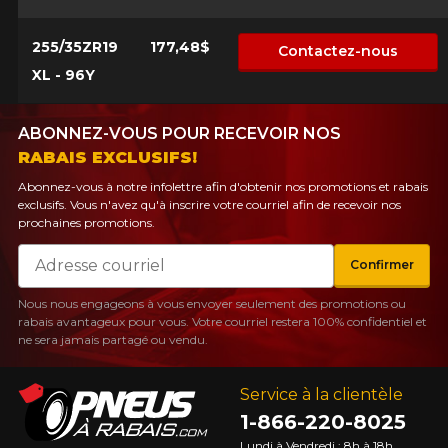
255/35ZR19
177,48$
Contactez-nous
XL - 96Y
ABONNEZ-VOUS POUR RECEVOIR NOS
RABAIS EXCLUSIFS!
Abonnez-vous à notre infolettre afin d'obtenir nos promotions et rabais
exclusifs. Vous n'avez qu'à inscrire votre courriel afin de recevoir nos
prochaines promotions.
Courriel
Confirmer
Nous nous engageons à vous envoyer seulement des promotions ou
rabais avantageux pour vous. Votre courriel restera 100% confidentiel et
ne sera jamais partagé ou vendu.
Service à la clientèle
1-866-220-8025
Lundi à Vendredi : 8h à 18h