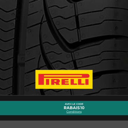
cernant le P4 PERSIST ALL SEASON 
Courriel
AVEC LE CODE
RABAIS10
Conditions