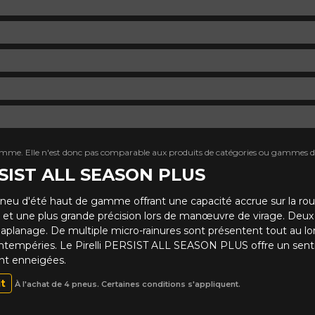
mme. Elle n'est donc pas comparable aux produits de catégories ou gammes di
ERSIST ALL SEASON PLUS
u d'été haut de gamme offrant une capacité accrue sur la rou
sse et une plus grande précision lors de manœuvre de virage. Deux
aquaplanage. De multiple micro-rainures sont présentent tout au 
tempéries. Le Pirelli PERSIST ALL SEASON PLUS offre un sentime
nt enneigées.
it
À l'achat de 4 pneus. Certaines conditions s'appliquent.