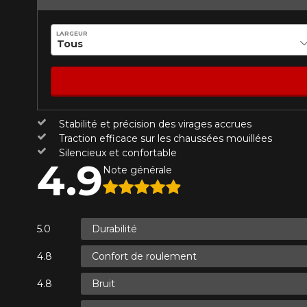
Année
LARGEUR
KM parcourus
VOICI LES DIMENSIONS POUR 
Stabilité et précision des virages accrues
Votre avis
Que magasinez-vous?
Traction efficace sur les chaussées mouillées
Note
Silencieux et confortable
4.9
1
2
3
4
5
Note générale
Malheureusement, 
présentement. Nous
Commentaire
service à la client
Durabilité
1-866-220-802
Confort de roulement
*Attention cette dimension représent
Envoyer
Annuler
Bruit
véhicule directement avant de co