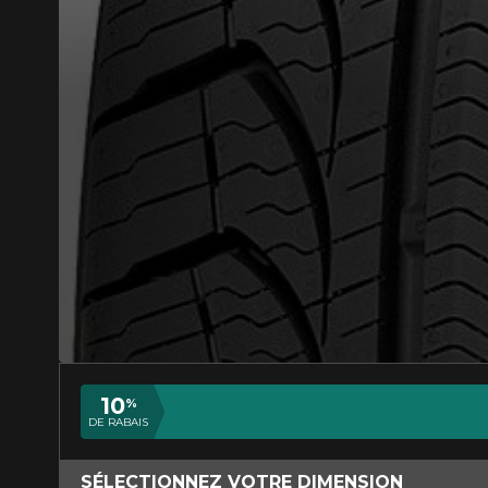
AJOUTER UN AVIS
Votre avis con
Nom
10
%
DE RABAIS
Votre véhicule
SÉLECTIONNEZ VOTRE DIMENSION