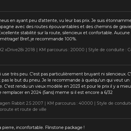
neus en ayant peu d'attente, vu leur bas prix. Je suis étonnammen
gne avec des routes épouvantables et des chemins de gravier 
 Excellente stabilité sur la route, silencieux et confortable. Aucune
ométrage! Bref, je recommande 100%.
2 xDrive28i 2018 |
KM parcourus : 20000 |
Style de conduite :
use très peu. C'est pas particulièrement bruyant ni silencieux. C'es
st pas le but du pneu. Je le recommande à quelqu'un qui veut u
C'est rendu un vieux modèle en 2023 et pour le prix il y a mieux
 le remplacer en 2024 (5ans) meme si il est encore a 6/32
wagen Rabbit 2.5 2007 |
KM parcourus : 40000 |
Style de condui
route et route de ville
pierre, inconfortable. Flinstone package !