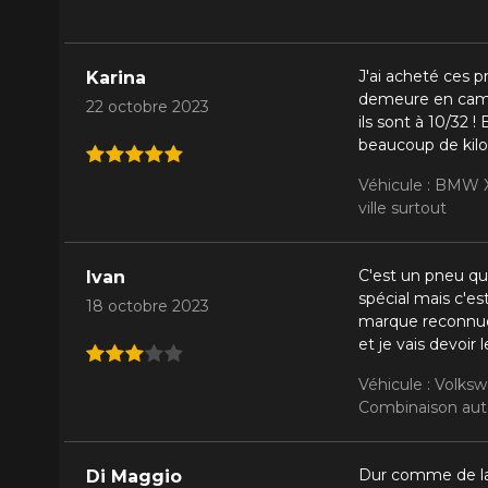
J'ai acheté ces p
Karina
demeure en campa
22 octobre 2023
ils sont à 10/32 !
beaucoup de kil
Véhicule : BMW X
ville surtout
C'est un pneu qui 
Ivan
spécial mais c'e
18 octobre 2023
marque reconnue. 
et je vais devoir
Véhicule : Volks
Combinaison auto
Dur comme de la 
Di Maggio