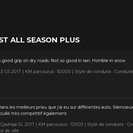
RSIST ALL SEASON PLUS
s good grip on dry roads. Not so good in rain. Horrible in snow
 3 GS 2017 |
KM parcourus : 50000 |
Style de conduite : Condui
ans les meilleurs pneu que j'ai eu sur différentes auto. Silencieu
ouillé très compétitif également.
n Qashqai SL 2017 |
KM parcourus : 12000 |
Style de conduite : 
e de ville