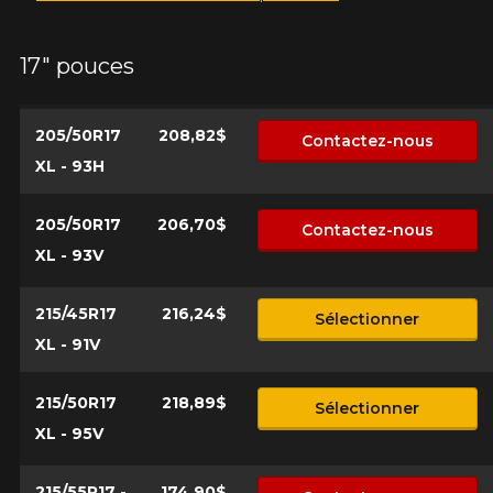
17" pouces
Votre véhicule
Année
205/50R17
208,82$
Contactez-nous
XL - 93H
205/50R17
206,70$
Contactez-nous
Marque
XL - 93V
215/45R17
216,24$
Sélectionner
Modèle
XL - 91V
215/50R17
218,89$
Sélectionner
XL - 95V
Option
215/55R17 -
174,90$