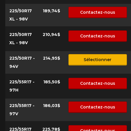
Commentaire
rechercher des options pour votre
configuration.
225/50R17
189,74$
Contactez-nous
1-866-220-8025
XL - 98V
*Attention cette dimension représente une possibilité
225/50R17
210,94$
Envoyer
Contactez-nous
d'équipement pour votre véhicule, vous devez vérifier
XL - 98V
l'exactitude de l'information sur votre véhicule directement
Annuler
avant de commander.
225/50R17 -
214,95$
Sélectionner
94V
225/55R17 -
185,50$
Contactez-nous
97H
225/55R17 -
186,03$
Contactez-nous
97V
225/55R17
225,78$
Contactez-nous