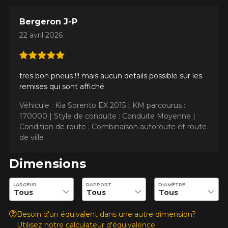
Bergeron J-P
22 avril 2026
tres bon pneus !!! mais aucun details possible sur les
remises qui sont affiché
Véhicule : Kia Sorento EX 2015 |
KM parcourus :
AJOUTER UN AVIS
170000 |
Style de conduite : Conduite Moyenne |
Clo
Condition de route : Combinaison autoroute et route
de ville
Votre avis concernant le P7
AS PLUS 3
Dimensions
Nom
Entrez les dimensions souhaitées pour vérifier la disponibilité 
LARGEUR
RAPPORT
DIAMÈTRE
Besoin d'un équivalent dans une autre dimension?
Utilisez notre calculateur d'équivalence.
Courriel