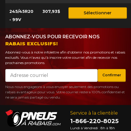
245/45R20
307,93$
Sélectionner
- 99V
ABONNEZ-VOUS POUR RECEVOIR NOS
RABAIS EXCLUSIFS!
Abonnez-vous à notre infolettre afin d'obtenir nos promotions et rabais
exclusifs. Vous n'avez qu'à inscrire votre courriel afin de recevoir nos
prochaines promotions.
Courriel
Confirmer
Nous nous engageons à vous envoyer seulement des promotions ou
rabais avantageux pour vous. Votre courriel restera 100% confidentiel et
ne sera jamais partagé ou vendu.
Service à la clientèle
1-866-220-8025
Lundi à Vendredi : 8h à 18h