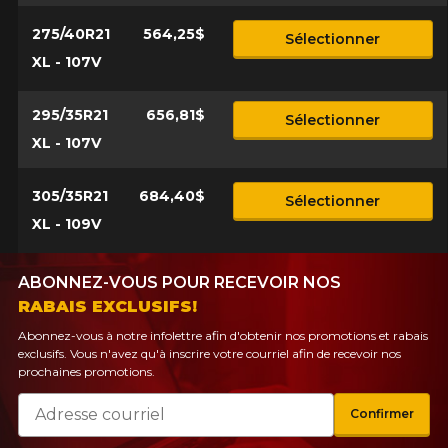
275/40R21
564,25$
Sélectionner
XL - 107V
295/35R21
656,81$
Sélectionner
XL - 107V
305/35R21
684,40$
Sélectionner
XL - 109V
ABONNEZ-VOUS POUR RECEVOIR NOS
RABAIS EXCLUSIFS!
Abonnez-vous à notre infolettre afin d'obtenir nos promotions et rabais
exclusifs. Vous n'avez qu'à inscrire votre courriel afin de recevoir nos
prochaines promotions.
Courriel
Confirmer