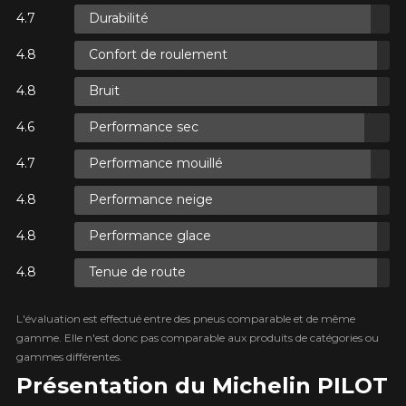
Durabilité
 SUR
S.
Confort de roulement
T TAXES.
AJOUTER UN AVIS
UR
Clo
Bruit
TAXES.
Votre avis concernant le
Performance sec
PILOT ALPIN PA5 SUV
Performance mouillé
Nom
Performance neige
 SUR
S.
T TAXES.
Performance glace
Courriel
Tenue de route
L'évaluation est effectué entre des pneus comparable et de même
gamme. Elle n'est donc pas comparable aux produits de catégories ou
Votre véhicule
gammes différentes.
Année
Présentation du Michelin PILOT