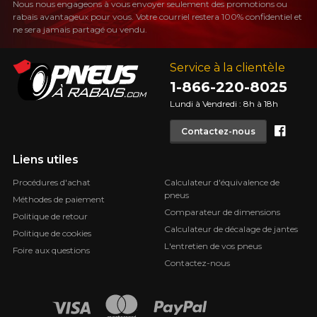
Nous nous engageons à vous envoyer seulement des promotions ou
rabais avantageux pour vous. Votre courriel restera 100% confidentiel et
ne sera jamais partagé ou vendu.
Service à la clientèle
1-866-220-8025
Lundi à Vendredi : 8h à 18h
Face
Contactez-nous
Liens utiles
Procédures d'achat
Calculateur d'équivalence de
pneus
Méthodes de paiement
Comparateur de dimensions
Politique de retour
Calculateur de décalage de jantes
Politique de cookies
L'entretien de vos pneus
Foire aux questions
Contactez-nous