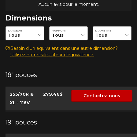
l'exactitude de l'information sur votre véhicule directement
Aucun avis pour le moment.
Annuler
avant de commander.
Dimensions
Entrez les dimensions souhaitées pour vérifier la disponibilité 
LARGEUR
RAPPORT
DIAMÈTRE
Besoin d'un équivalent dans une autre dimension?
Utilisez notre calculateur d'équivalence.
18" pouces
255/70R18
279,46$
Contactez-nous
XL - 116V
19" pouces