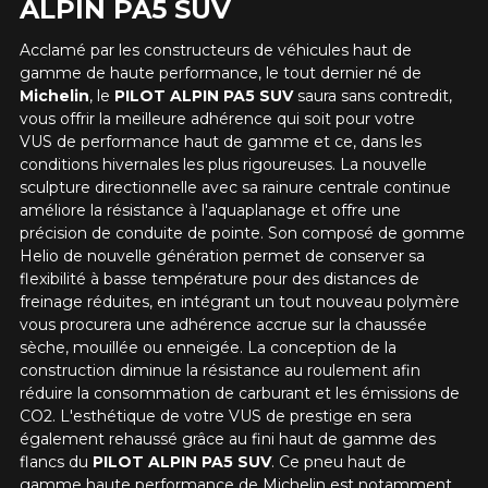
ALPIN PA5 SUV
Acclamé par les constructeurs de véhicules haut de
Marque
gamme de haute performance, le tout dernier né de
Michelin
, le
PILOT ALPIN PA5 SUV
saura sans contredit,
vous offrir la meilleure adhérence qui soit pour votre
VUS de performance haut de gamme et ce, dans les
conditions hivernales les plus rigoureuses. La nouvelle
Modèle
sculpture directionnelle avec sa rainure centrale continue
améliore la résistance à l'aquaplanage et offre une
précision de conduite de pointe. Son composé de gomme
Helio de nouvelle génération permet de conserver sa
flexibilité à basse température pour des distances de
Option
freinage réduites, en intégrant un tout nouveau polymère
vous procurera une adhérence accrue sur la chaussée
sèche, mouillée ou enneigée. La conception de la
construction diminue la résistance au roulement afin
réduire la consommation de carburant et les émissions de
KM parcourus
CO2. L'esthétique de votre VUS de prestige en sera
également rehaussé grâce au fini haut de gamme des
flancs du
PILOT ALPIN PA5 SUV
. Ce pneu haut de
VOICI LES DIMENSIONS POUR VOTRE VÉHICULE
gamme haute performance de Michelin est notamment