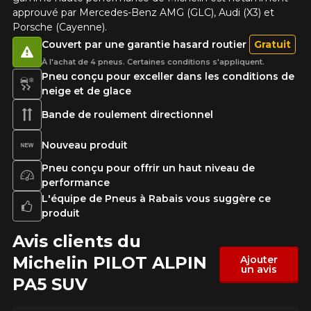
Fe
Style de conduite
approuvé par Mercedes-Benz AMG (GLC), Audi (X3) et
Porsche (Cayenne).
Que magasinez-vous?
Couvert par une garantie hasard routier
Gratuit
À l'achat de 4 pneus. Certaines conditions s'appliquent.
Pneu conçu pour exceller dans les conditions de
Condition de route
neige et de glace
Malheureusement, aucun résultat ne
Bande de roulement directionnel
convenant parfaitement à votre
Votre avis
recherche n'est disponible en ligne
Nouveau produit
présentement. Nous aimerions vous
Note
Pneu conçu pour offrir un haut niveau de
aider à trouver le produit qu'il vous faut.
1
2
3
4
5
performance
N'hésitez pas à contacter notre service
L'équipe de Pneus à Rabais vous suggère ce
à la clientèle, qui se fera un plaisir de
produit
Commentaire
rechercher des options pour votre
configuration.
Avis clients du
1-866-220-8025
Michelin PILOT ALPIN
Ajouter
un avis
PA5 SUV
*Attention cette dimension représente une possibilité
Envoyer
d'équipement pour votre véhicule, vous devez vérifier